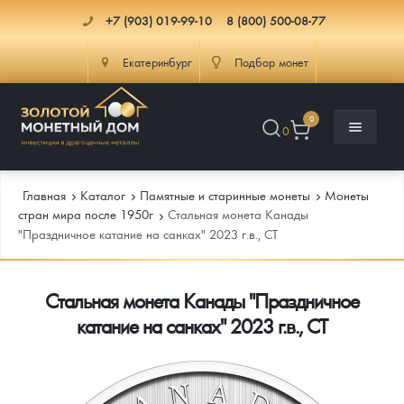
+7 (903) 019-99-10
8 (800) 500-08-77
Екатеринбург
Подбор монет
0
0
Главная
Каталог
Памятные и старинные монеты
Монеты
стран мира после 1950г
Стальная монета Канады
"Праздничное катание на санках" 2023 г.в., СТ
Каталог
Стальная монета Канады "Праздничное
Инфо
Каталог Монет
катание на санках" 2023 г.в., СТ
Доставка
Инвестиционные монеты
Как сделать заказ
Услуги
Памятные и старинные монеты
Подлинность монет
Монеты Россия и СССР