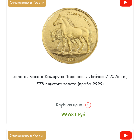
Отчеканено в России
Русская нумизматика
Золотая карманная галерея
Наборы подарочных и коллекционных монет
Монеты и жетоны из недрагоценных металлов
Книги по нумизматике
Золотая монета Камеруна "Верность и Доблесть" 2026 г.в.,
7.78 г чистого золота (проба 9999)
Клубная цена
99 681
Руб.
Стандартная цена
100 599
Руб.
Отчеканено в России
Цена выкупа