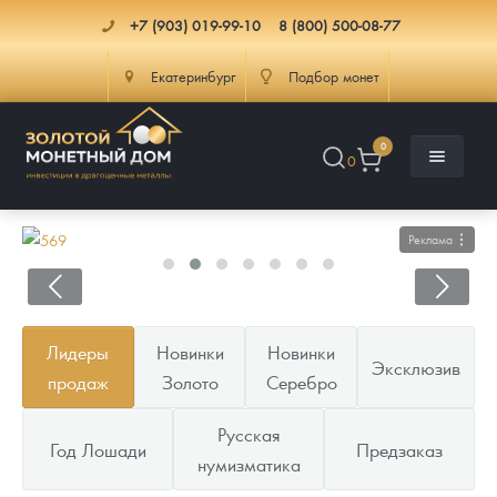
+7 (903) 019-99-10
8 (800) 500-08-77
Екатеринбург
Подбор монет
0
0
Реклама
Каталог
Лидеры
Новинки
Новинки
Эксклюзив
Инфо
Каталог Монет
продаж
Золото
Серебро
Доставка
Инвестиционные монеты
Как сделать заказ
Русская
Год Лошади
Предзаказ
нумизматика
Услуги
Памятные и старинные монеты
Подлинность монет
Монеты Россия и СССР