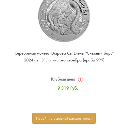
Серебряная монета Острова Св. Елены "Снежный барс"
2024 г.в., 31.1 г чистого серебра (проба 999)
Клубная цена
9 319
Руб.
Стандартная цена
9 867
Руб.
Цена выкупа
Перейти в основной каталог монет
Звоните