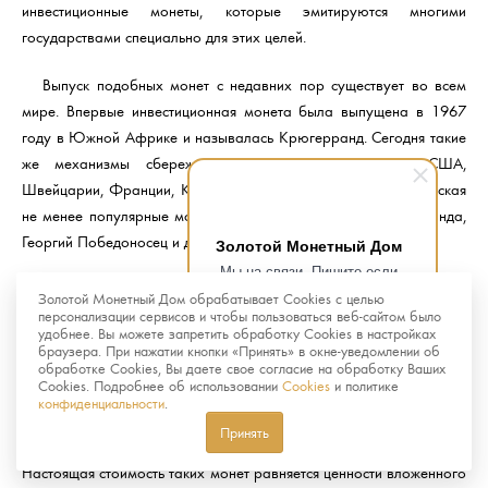
инвестиционные монеты, которые эмитируются многими
государствами специально для этих целей.
Выпуск подобных монет с недавних пор существует во всем
мире. Впервые инвестиционная монета была выпущена в 1967
году в Южной Африке и называлась Крюгерранд. Сегодня такие
же механизмы сбережения существуют в Австрии, США,
Швейцарии, Франции, Китае, России и других странах, выпуская
не менее популярные монеты: Филармоникер, Буффало, Панда,
Георгий Победоносец и др.
Золотой Монетный Дом
Мы на связи. Пишите если
Обязательным условием причисления монет к инвестиционным
возникнут любые вопросы.
Золотой Монетный Дом обрабатывает Cookies с целью
Рады помочь.
является либо наличие номинала монеты в денежных единицах
персонализации сервисов и чтобы пользоваться веб-сайтом было
удобнее. Вы можете запретить обработку Cookies в настройках
государства-эмитента, либо законодательное придание монете
браузера. При нажатии кнопки «Принять» в окне-уведомлении об
статуса инвестиционной. Т.е. теоретически золотой
обработке Cookies, Вы даете свое согласие на обработку Ваших
Cookies. Подробнее об использовании
Cookies
и политике
инвестиционной монетой можно расплатиться по номиналу за
конфиденциальности
.
любую покупку. Конечно же, номинал инвестиционной монеты и
Принять
цена инвестиционной монеты – это две большие разницы.
Настоящая стоимость таких монет равняется ценности вложенного