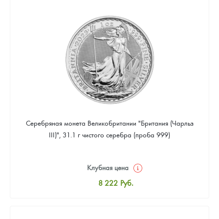
8 496
Руб.
Цена выкупа
Звоните
Серебряная монета Великобритании "Британия (Чарльз
III)", 31.1 г чистого серебра (проба 999)
Клубная цена
8 222
Руб.
Стандартная цена
8 496
Руб.