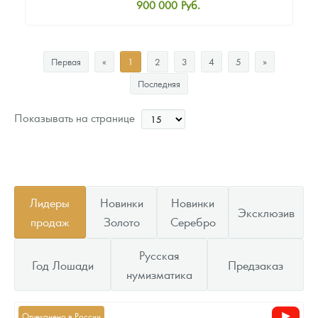
900 000
Руб.
Стандартная цена
904 000
Руб.
Первая
«
1
2
3
4
5
»
Цена выкупа
Последняя
Звоните
Показывать на странице
Лидеры
Новинки
Новинки
Эксклюзив
продаж
Золото
Серебро
Русская
Год Лошади
Предзаказ
нумизматика
Отчеканено в России