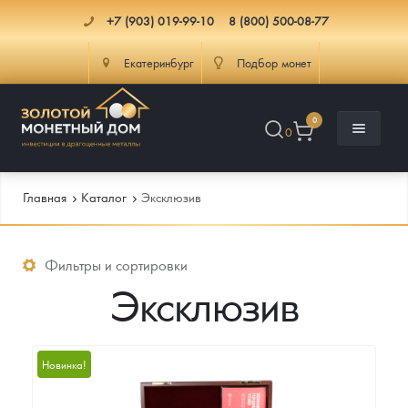
+7 (903) 019-99-10
8 (800) 500-08-77
Екатеринбург
Подбор монет
0
0
Главная
Каталог
Эксклюзив
Каталог
Фильтры и сортировки
Эксклюзив
Инфо
Каталог Монет
Доставка
Инвестиционные монеты
Как сделать заказ
Новинка!
Услуги
Памятные и старинные монеты
Подлинность монет
Монеты Россия и СССР