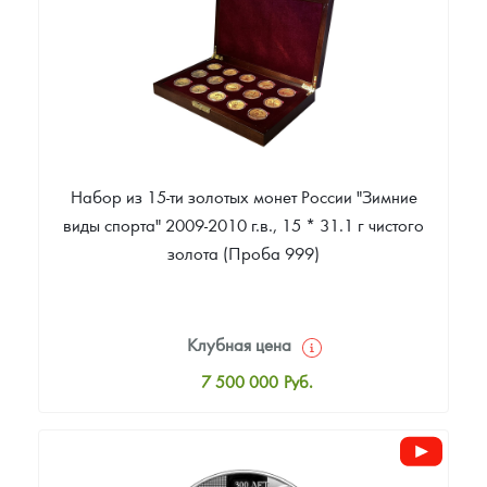
Русская нумизматика
Звоните
Золотая карманная галерея
Наборы подарочных и коллекционных монет
Монеты и жетоны из недрагоценных металлов
Набор из 15-ти золотых монет России "Зимние
Книги по нумизматике
виды спорта" 2009-2010 г.в., 15 * 31.1 г чистого
золота (Проба 999)
Клубная цена
7 500 000
Руб.
Стандартная цена
7 505 000
Руб.
Цена выкупа