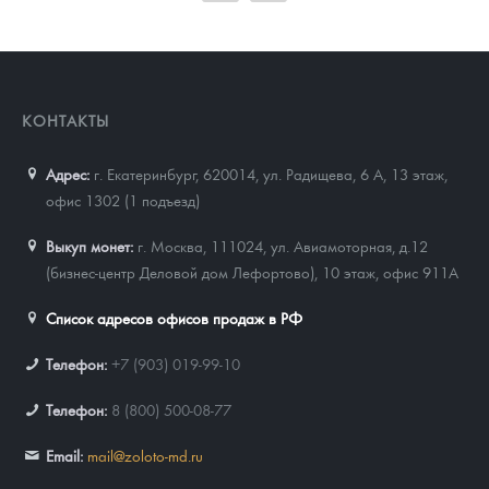
93 023
Руб.
КОНТАКТЫ
Адрес:
г. Екатеринбург, 620014
,
ул. Радищева, 6 А, 13 этаж,
офис 1302 (1 подъезд)
Выкуп монет:
г. Москва, 111024, ул. Авиамоторная, д.12
(бизнес-центр Деловой дом Лефортово), 10 этаж, офис 911А
Список адресов офисов продаж в РФ
Телефон:
+7 (903) 019-99-10
Телефон:
8 (800) 500-08-77
Email:
mail@zoloto-md.ru