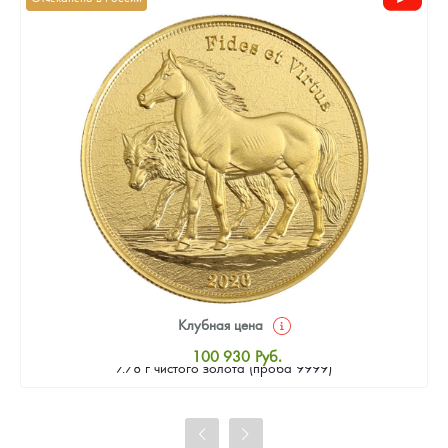
Клубная цена
Золотая монета Камеруна "Верность и Доблесть" 2026 г.в.,
100 930
Руб.
7.78 г чистого золота (проба 9999)
Стандартная цена
101 860
Руб.
Цена выкупа