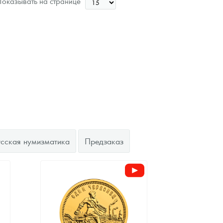
оказывать на странице
Цена выкупа
Звоните
усская нумизматика
Предзаказ