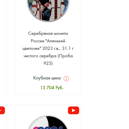
Серебряная монета
России "Аленький
цветочек" 2023 г.в., 31.1 г
чистого серебра (Проба
925)
Клубная цена
15 704
Руб.
Стандартная цена
16 226
Руб.
Цена выкупа
Звоните