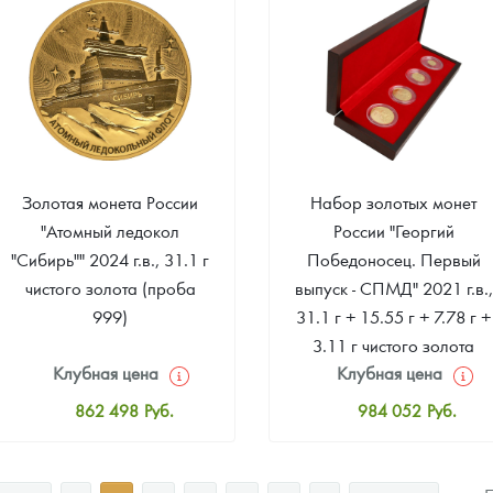
Звоните
Звоните
Золотая монета России
Набор золотых монет
"Атомный ледокол
России "Георгий
"Сибирь"" 2024 г.в., 31.1 г
Победоносец. Первый
чистого золота (проба
выпуск - СПМД" 2021 г.в.,
999)
31.1 г + 15.55 г + 7.78 г +
3.11 г чистого золота
Клубная цена
Клубная цена
(Проба 999)
862 498
Руб.
984 052
Руб.
Стандартная цена
Стандартная цена
862 498
Руб.
984 052
Руб.