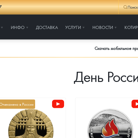
7
Поиск
ИНФО
ДОСТАВКА
УСЛУГИ
НОВОСТИ
КОТИ
Скачать мобильное п
День Росс
Отчеканено в России