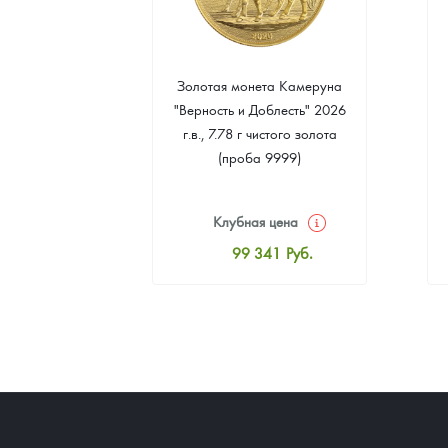
 монета
Золотая монета Камеруна
. Елены
"Верность и Доблесть" 2026
 2024 г.в.,
г.в., 7.78 г чистого золота
о серебра
(проба 9999)
999)
цена
Клубная цена
9
Руб.
99 341
Руб.
ная цена
Стандартная цена
1
Руб.
99 790
Руб.
ыкупа
Цена выкупа
оните
91 699
Руб.