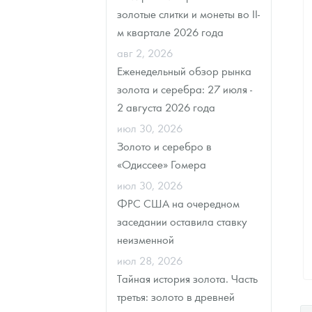
5
1994
золотые слитки и монеты во II-
1
1992
м квартале 2026 года
авг 2, 2026
Еженедельный обзор рынка
золота и серебра: 27 июля -
2 августа 2026 года
июл 30, 2026
Золото и серебро в
«Одиссее» Гомера
июл 30, 2026
ФРС США на очередном
заседании оставила ставку
неизменной
июл 28, 2026
Тайная история золота. Часть
третья: золото в древней