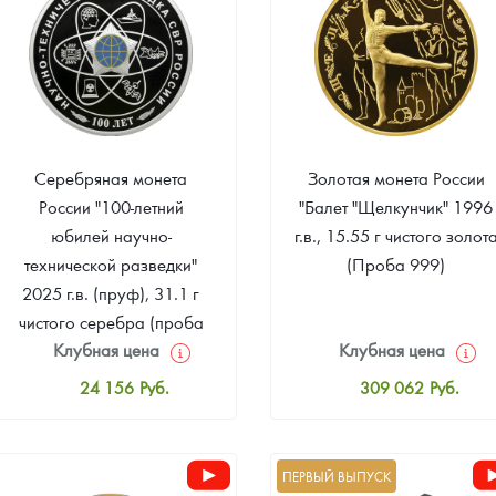
Серебряная монета
Золотая монета России
России "100-летний
"Балет "Щелкунчик" 1996
юбилей научно-
г.в., 15.55 г чистого золот
технической разведки"
(Проба 999)
2025 г.в. (пруф), 31.1 г
чистого серебра (проба
Клубная цена
Клубная цена
925)
24 156
Руб.
309 062
Руб.
Стандартная цена
Стандартная цена
24 521
Руб.
310 859
Руб.
ПЕРВЫЙ ВЫПУСК
Цена выкупа
Цена выкупа