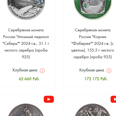
Серебряная монета
Серебряная монета
России "Атомный ледокол
России "Корчик
"Сибирь"" 2024 г.в., 31.1 г
"Фаберже"" 2024 г.в. (с
чистого серебра (проба
цветом), 155.5 г чистого
925)
серебра (проба 925)
Клубная цена
Клубная цена
62 660
Руб.
172 172
Руб.
Стандартная цена
Стандартная цена
63 182
Руб.
174 781
Руб.
Цена выкупа
Цена выкупа
Звоните
Звоните