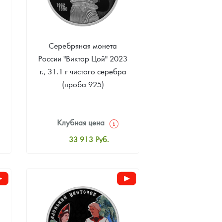
Серебряная монета
России "Виктор Цой" 2023
г., 31.1 г чистого серебра
(проба 925)
Клубная цена
33 913
Руб.
Стандартная цена
34 434
Руб.
Цена выкупа
Звоните