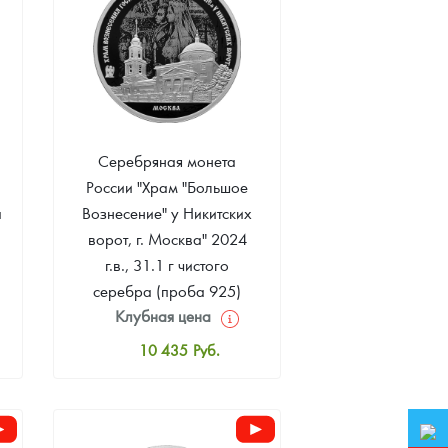
Серебряная монета
России "Храм "Большое
а
Вознесение" у Никитских
ворот, г. Москва" 2024
г.в., 31.1 г чистого
серебра (проба 925)
Клубная цена
10 435
Руб.
Стандартная цена
10 956
Руб.
Цена выкупа