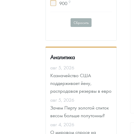
9
900
2
1.555
6
2011
1
33.08
3
2010
1
120
Сбросить
5
2009
1
186.6
1
2007
1
466.5
3
2006
1
3000
5
2005
Аналитика
7
2004
авг 5, 2026
8
2003
Казначейство США
3
2002
поддерживает йену,
2
2001
распродавая резервы в евро
4
2000
авг 5, 2026
2
1999
Зачем Перту золотой слиток
весом больше полутонны?
4
1996
авг 4, 2026
4
1995
О мировом спросе на