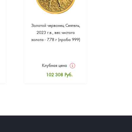
Золотой червонец Сеятель,
Золотая 
2023 г.в., вес чистого
"Филармони
золота - 7.78 г (проба 999)
7.78 г 
(пр
Клубная цена
Клуб
102 308
Руб.
10
Стандартная цена
Стан
102 757
Руб.
10
Цена выкупа
Ц
92 598
Руб.
9