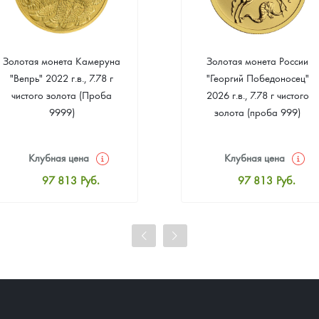
Золотая монета Камеруна
Золотая монета России
"Вепрь" 2022 г.в., 7.78 г
"Георгий Победоносец"
чистого золота (Проба
2026 г.в., 7.78 г чистого
9999)
золота (проба 999)
Клубная цена
Клубная цена
97 813
Руб.
97 813
Руб.
Стандартная цена
Стандартная цена
98 262
Руб.
98 262
Руб.
Цена выкупа
Цена выкупа
91 699
Руб.
92 598
Руб.