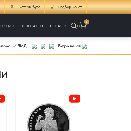
Екатеринбург
Подбор монет
0
РОВКИ
КОНТАКТЫ
О НАС
0
риложение ЗМД
Видео канал
ии