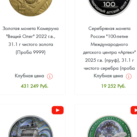
ра, платины на 2026 год
Золотая монета Камеруна
Серебряная монета
"Вещий Олег" 2022 г.в.,
России "100-летие
31.1 г чистого золота
Международного
(Проба 9999)
детского центра «Артек»"
2025 г.в. (пруф), 31.1 г
чистого серебра (проба
Клубная цена
Клубная цена
925)
431 249
Руб.
19 252
Руб.
Стандартная цена
Стандартная цена
433 046
Руб.
19 826
Руб.
данных
Цена выкупа
Цена выкупа
Звоните
373 749
Руб.