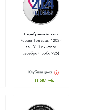
Серебряная монета
России "Год семьи" 2024
а
г.в., 31.1 г чистого
серебра (проба 925)
о
Клубная цена
11 687
Руб.
Стандартная цена
12 156
Руб.
Цена выкупа
Звоните