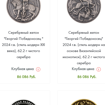
Серебряный жетон
Серебряный жетон
"Георгий Победоносец "
"Георгий Победоносец"
2024 г.в. (стиль модерн XXI
2024 г.в. (стиль модерн н
века), 62.2 г чистого
основе Византийской
серебра
иконописи), 62.2 г чистог
серебра
Клубная цена
Клубная цена
86 086
Руб.
86 086
Руб.
Стандартная цена
Стандартная цена
88 173
Руб.
88 173
Руб.
Цена выкупа
Цена выкупа
Звоните
Звоните