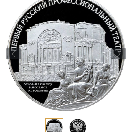
Новости
Монеты и жетоны ЗМД
Клуб ЗМД
Подбор монет
Иностранные
Памятные монеты России и СССР
Котировки
Георгий Победоносец
Гарантии
Информация
Аналитика и события
Монеты стран мира после 1950г
Монеты Царской России
Контакты
Золотой червонец Сеятель
Выкуп монет
Распродажа монет и жетонов
Cтатьи
Курс золота и серебра
Итоги 2025 года. Прогноз курсов золота, серебра, платины на
2026 год
О нас
Золотые слитки
Вопрос - ответ
Георгий Победоносец - динамика цен
Лом выкуп
Выкуп серебряных монет
Аксессуары
Памятка для работы с монетами из драгметаллов
Скупка слитков
Наши преимущества
Гарри Поттер
Условия возврата
Письмо директору
Год Лошади
Монеты
Пресс-служба
Флот: ледоколы и корабли
Политика конфиденциальности
Жетоны "Необыкновенные обитатели глубин"
Политика использования Cookies
Ювелирные изделия
Положение по обработке и защите персональных данных