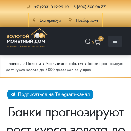
+7 (903) 019-99-10
8 (800) 500-08-77
Екатеринбург
Подбор монет
0
0
Главная
Новости
Аналитика и события
Банки прогнозируют
рост курса золота до 3800 долларов за унцию
Каталог
Инфо
Каталог Монет
Банки прогнозируют
Доставка
Инвестиционные монеты
Как сделать заказ
рост курса золота до
Услуги
Памятные и старинные монеты
Подлинность монет
Монеты Россия и СССР