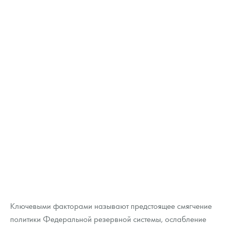
Русская нумизматика
Золотая карманная галерея
Наборы подарочных и коллекционных монет
Монеты и жетоны из недрагоценных металлов
Книги по нумизматике
Ключевыми факторами называют предстоящее смягчение
политики Федеральной резервной системы, ослабление