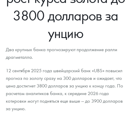
Новости
Монеты и жетоны ЗМД
Клуб ЗМД
Подбор монет
Иностранные
Памятные монеты России и СССР
3800 долларов за
Котировки
Георгий Победоносец
Гарантии
Информация
Аналитика и события
Монеты стран мира после 1950г
Монеты Царской России
унцию
Контакты
Золотой червонец Сеятель
Выкуп монет
Распродажа монет и жетонов
Cтатьи
Курс золота и серебра
Итоги 2025 года. Прогноз курсов золота, серебра, платины на
2026 год
О нас
Золотые слитки
Вопрос - ответ
Георгий Победоносец - динамика цен
Лом выкуп
Выкуп серебряных монет
Два крупных банка прогнозируют продолжение ралли
Аксессуары
Памятка для работы с монетами из драгметаллов
Скупка слитков
драгметалла.
Наши преимущества
Гарри Поттер
Условия возврата
Письмо директору
12 сентября 2025 года швейцарский банк «UBS» повысил
прогноз по золоту сразу на 300 долларов и ожидает, что
Год Лошади
Монеты
Пресс-служба
цена достигнет 3800 долларов за унцию к концу года. По
расчетам аналитиков банка, к середине 2026 года
Флот: ледоколы и корабли
Политика конфиденциальности
котировки могут подняться еще выше — до 3900 долларов
Жетоны "Необыкновенные обитатели глубин"
Политика использования Cookies
за унцию.
Ювелирные изделия
Положение по обработке и защите персональных данных