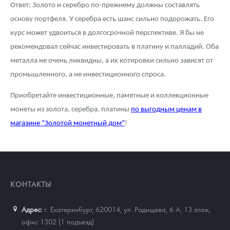
Ответ: Золото и серебро по-прежнему должны составлять
основу портфеля. У серебра есть шанс сильно подорожать. Его
курс может удвоиться в долгосрочной перспективе. Я бы не
рекомендовал сейчас инвестировать в платину и палладий. Оба
металла не очень ликвидны, а их котировки сильно зависят от
промышленного, а не инвестиционного спроса.
Приобретайте инвестиционные, памятные и коллекционные
монеты из золота, серебра, платины
по выгодным ценам в
магазине "Золотой монетный дом"
!
КОНТАКТЫ
Адрес:
г. Екатеринбург, 620014
,
ул. Радищева, 6 А, 13 этаж,
офис 1302 (1 подъезд)