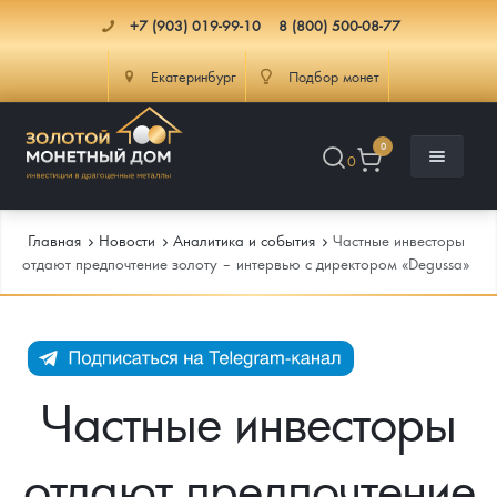
+7 (903) 019-99-10
8 (800) 500-08-77
Екатеринбург
Подбор монет
0
0
Главная
Новости
Аналитика и события
Частные инвесторы
отдают предпочтение золоту – интервью с директором «Degussa»
Каталог
Инфо
Каталог Монет
Частные инвесторы
Доставка
Инвестиционные монеты
Как сделать заказ
отдают предпочтение
Услуги
Памятные и старинные монеты
Подлинность монет
Монеты Россия и СССР