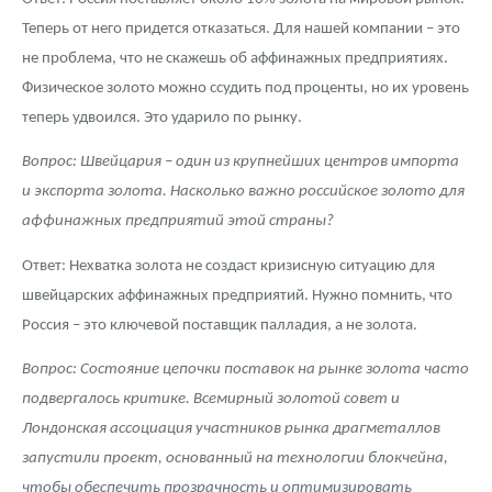
Русская нумизматика
Теперь от него придется отказаться. Для нашей компании – это
Золотая карманная галерея
не проблема, что не скажешь об аффинажных предприятиях.
Физическое золото можно ссудить под проценты, но их уровень
Наборы подарочных и коллекционных монет
теперь удвоился. Это ударило по рынку.
Монеты и жетоны из недрагоценных металлов
Вопрос: Швейцария – один из крупнейших центров импорта
и экспорта золота. Насколько важно российское золото для
Книги по нумизматике
аффинажных предприятий этой страны?
Ответ: Нехватка золота не создаст кризисную ситуацию для
швейцарских аффинажных предприятий. Нужно помнить, что
Россия – это ключевой поставщик палладия, а не золота.
Вопрос: Состояние цепочки поставок на рынке золота часто
подвергалось критике. Всемирный золотой совет и
Лондонская ассоциация участников рынка драгметаллов
запустили проект, основанный на технологии блокчейна,
чтобы обеспечить прозрачность и оптимизировать