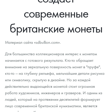
Новости
Монеты и жетоны ЗМД
Клуб ЗМД
Подбор монет
Иностранные
Памятные монеты России и СССР
современные
Котировки
Георгий Победоносец
Гарантии
Информация
Аналитика и события
Монеты стран мира после 1950г
Монеты Царской России
британские монеты
Контакты
Золотой червонец Сеятель
Выкуп монет
Распродажа монет и жетонов
Cтатьи
Курс золота и серебра
Итоги 2025 года. Прогноз курсов золота, серебра, платины на
2026 год
О нас
Золотые слитки
Вопрос - ответ
Георгий Победоносец - динамика цен
Лом выкуп
Выкуп серебряных монет
Материал сайта «sdbullion.com».
Аксессуары
Памятка для работы с монетами из драгметаллов
Скупка слитков
Наши преимущества
Для большинства коллекционеров интерес к монетам
Гарри Поттер
Условия возврата
Письмо директору
начинается с готового результата. Кто-то обращает
внимание на зеркальную поверхность монет в "пруфе",
Год Лошади
Монеты
Пресс-служба
кто-то — на глубину рельефа, мельчайшие детали рисунка
или символику, скрытую в дизайне. Но за каждой
Флот: ледоколы и корабли
Политика конфиденциальности
действительно выдающейся монетой стоит огромная
Жетоны "Необыкновенные обитатели глубин"
Политика использования Cookies
работа художников, инженеров и граверов. И одним из
людей, который на протяжении десятилетий формирует
Ювелирные изделия
Положение по обработке и защите персональных данных
лицо современной британской нумизматики, является