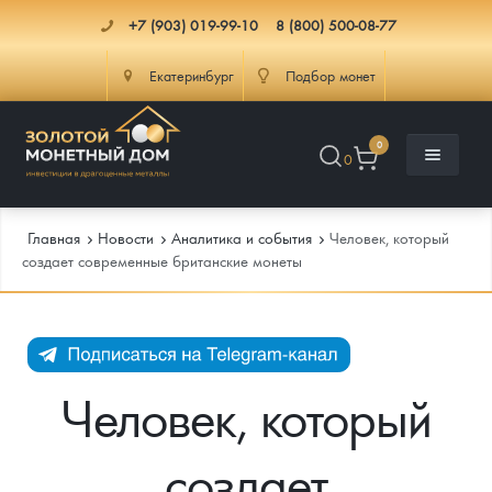
+7 (903) 019-99-10
8 (800) 500-08-77
Екатеринбург
Подбор монет
0
0
Главная
Новости
Аналитика и события
Человек, который
создает современные британские монеты
Каталог
Инфо
Каталог Монет
Человек, который
Доставка
Инвестиционные монеты
Как сделать заказ
создает
Услуги
Памятные и старинные монеты
Подлинность монет
Монеты Россия и СССР