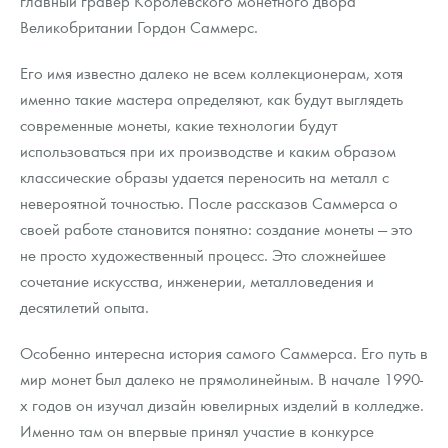
главный гравер Королевского монетного двора
Русская нумизматика
Великобритании Гордон Саммерс.
Золотая карманная галерея
Его имя известно далеко не всем коллекционерам, хотя
Наборы подарочных и коллекционных монет
именно такие мастера определяют, как будут выглядеть
современные монеты, какие технологии будут
Монеты и жетоны из недрагоценных металлов
использоваться при их производстве и каким образом
классические образы удается переносить на металл с
Книги по нумизматике
невероятной точностью. После рассказов Саммерса о
своей работе становится понятно: создание монеты — это
не просто художественный процесс. Это сложнейшее
сочетание искусства, инженерии, металловедения и
десятилетий опыта.
Особенно интересна история самого Саммерса. Его путь в
мир монет был далеко не прямолинейным. В начале 1990-
х годов он изучал дизайн ювелирных изделий в колледже.
Именно там он впервые принял участие в конкурсе