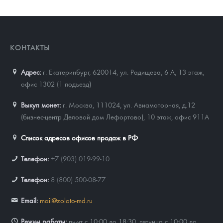
КОНТАКТЫ
Адрес:
г. Екатеринбург, 620014
,
ул. Радищева, 6 А, 13 этаж,
офис 1302 (1 подъезд)
Выкуп монет:
г. Москва, 111024, ул. Авиамоторная, д.12
(бизнес-центр Деловой дом Лефортово), 10 этаж, офис 911А
Список адресов офисов продаж в РФ
Телефон:
+7 (903) 019-99-10
Телефон:
8 (800) 500-08-77
Email:
mail@zoloto-md.ru
Режим работы:
пн-чт с 10:00 до 18:30, пятница с 10:00 до