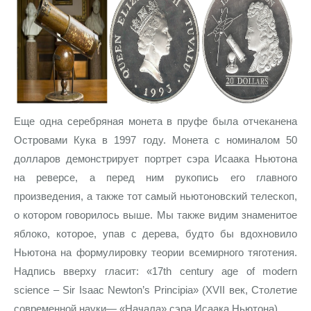
Еще одна серебряная монета в пруфе была отчеканена
Островами Кука в 1997 году. Монета с номиналом 50
долларов демонстрирует портрет сэра Исаака Ньютона
на реверсе, а перед ним рукопись его главного
произведения, а также тот самый ньютоновский телескоп,
о котором говорилось выше. Мы также видим знаменитое
яблоко, которое, упав с дерева, будто бы вдохновило
Ньютона на формулировку теории всемирного тяготения.
Надпись вверху гласит: «17th century age of modern
science – Sir Isaac Newton’s Principia» (XVII век, Столетие
современной науки— «Начала» сэра Исаака Ньютона).