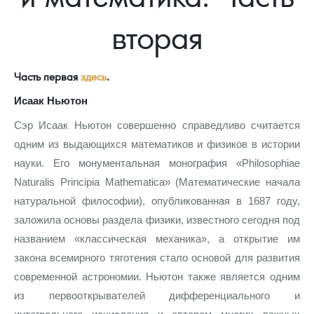
Новости
Монеты и жетоны ЗМД
Клуб ЗМД
Подбор монет
Иностранные
Памятные монеты России и СССР
вторая
Котировки
Георгий Победоносец
Гарантии
Информация
Аналитика и события
Монеты стран мира после 1950г
Монеты Царской России
Контакты
Золотой червонец Сеятель
Выкуп монет
Распродажа монет и жетонов
Cтатьи
Курс золота и серебра
Итоги 2025 года. Прогноз курсов золота, серебра, платины на
Часть первая
здесь
.
2026 год
Исаак Ньютон
О нас
Золотые слитки
Вопрос - ответ
Георгий Победоносец - динамика цен
Лом выкуп
Выкуп серебряных монет
Сэр Исаак Ньютон совершенно справедливо считается
Аксессуары
Памятка для работы с монетами из драгметаллов
Скупка слитков
Наши преимущества
одним из выдающихся математиков и физиков в истории
науки. Его монументальная монография «Philosophiae
Гарри Поттер
Условия возврата
Письмо директору
Naturalis Principia Mathematica» (Математические начала
Год Лошади
Монеты
Пресс-служба
натуральной философии), опубликованная в 1687 году,
заложила основы раздела физики, известного сегодня под
Флот: ледоколы и корабли
Политика конфиденциальности
названием «классическая механика», а открытие им
Жетоны "Необыкновенные обитатели глубин"
Политика использования Cookies
закона всемирного тяготения стало основой для развития
современной астрономии. Ньютон также является одним
Ювелирные изделия
Положение по обработке и защите персональных данных
из первооткрывателей дифференциального и