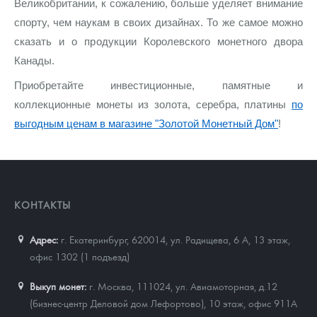
Великобритании, к сожалению, больше уделяет внимание
спорту, чем наукам в своих дизайнах. То же самое можно
сказать и о продукции Королевского монетного двора
Канады.
Приобретайте инвестиционные, памятные и
коллекционные монеты из золота, серебра, платины
по
выгодным ценам в магазине "Золотой Монетный Дом"
!
КОНТАКТЫ
Адрес:
г. Екатеринбург, 620014
,
ул. Радищева, 6 А, 13 этаж,
офис 1302 (1 подъезд)
Выкуп монет:
г. Москва, 111024, ул. Авиамоторная, д.12
(бизнес-центр Деловой дом Лефортово), 10 этаж, офис 911А