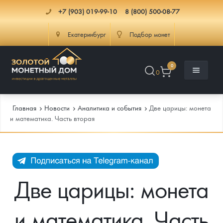
+7 (903) 019-99-10
8 (800) 500-08-77
Екатеринбург
Подбор монет
0
0
Главная
Новости
Аналитика и события
Две царицы: монета
и математика. Часть вторая
Каталог
Инфо
Каталог Монет
Две царицы: монета
Доставка
Инвестиционные монеты
Как сделать заказ
и математика. Часть
Услуги
Памятные и старинные монеты
Подлинность монет
Монеты Россия и СССР