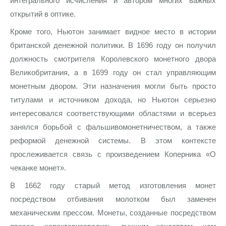
интегрального исчисления и автором многих важных
Русская нумизматика
открытий в оптике.
Золотая карманная галерея
Кроме того, Ньютон занимает видное место в истории
британской денежной политики. В 1696 году он получил
Наборы подарочных и коллекционных монет
должность смотрителя Королевского монетного двора
Монеты и жетоны из недрагоценных металлов
Великобритания, а в 1699 году он стал управляющим
монетным двором. Эти назначения могли быть просто
Книги по нумизматике
титулами и источником дохода, но Ньютон серьезно
интересовался соответствующими областями и всерьез
занялся борьбой с фальшивомонетничеством, а также
реформой денежной системы. В этом контексте
прослеживается связь с произведением Коперника «О
чеканке монет».
В 1662 году старый метод изготовления монет
посредством отбивания молотком был заменен
механическим прессом. Монеты, созданные посредством