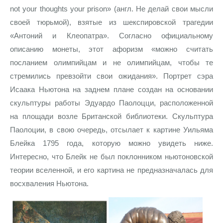
not your thoughts your prison» (англ. Не делай свои мысли
своей тюрьмой), взятые из шекспировской трагедии
«Антоний и Клеопатра». Согласно официальному
описанию монеты, этот афоризм «можно считать
посланием олимпийцам и не олимпийцам, чтобы те
стремились превзойти свои ожидания». Портрет сэра
Исаака Ньютона на заднем плане создан на основании
скульптуры работы Эдуардо Паолоцци, расположенной
на площади возле Британской библиотеки. Скульптура
Паолоции, в свою очередь, отсылает к картине Уильяма
Блейка 1795 года, которую можно увидеть ниже.
Интересно, что Блейк не был поклонником ньютоновской
теории вселенной, и его картина не предназначалась для
восхваления Ньютона.