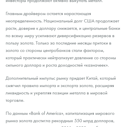
инвесторы продолжают активно выкупать металл.
Русская нумизматика
Главным драйвером остается нарастающая
Золотая карманная галерея
неопределенность. Национальный долг США продолжает
Наборы подарочных и коллекционных монет
расти, доверие к доллару снижается, и центральные банки
по всему миру усиливают диверсификацию резервов в
Монеты и жетоны из недрагоценных металлов
пользу золота. Только за последние месяцы притоки в
золото со стороны центробанков стали фактором,
Книги по нумизматике
который практически нейтрализует давление со стороны
сильного доллара и роста доходностей «казначеек».
Дополнительный импульс рынку придает Китай, который
смягчил правила импорта и экспорта золота, расширяя
ликвидность и укрепляя позиции металла в мировой
торговле.
По данным «Bank of America», капитализация мирового
рынка золота достигла рекордных 550 млрд долларов,