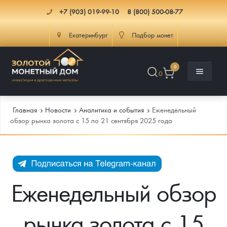
+7 (903) 019-99-10
8 (800) 500-08-77
Екатеринбург
Подбор монет
0
0
Главная
Новости
Аналитика и события
Еженедельный
обзор рынка золота с 15 по 21 сентября 2025 года
Каталог
Инфо
Каталог Монет
Еженедельный обзор
Доставка
Инвестиционные монеты
Как сделать заказ
рынка золота с 15
Услуги
Памятные и старинные монеты
Подлинность монет
Монеты Россия и СССР