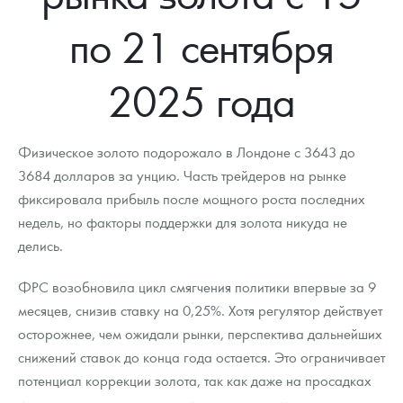
Новости
Монеты и жетоны ЗМД
Клуб ЗМД
Подбор монет
Иностранные
Памятные монеты России и СССР
по 21 сентября
Котировки
Георгий Победоносец
Гарантии
Информация
Аналитика и события
Монеты стран мира после 1950г
Монеты Царской России
2025 года
Контакты
Золотой червонец Сеятель
Выкуп монет
Распродажа монет и жетонов
Cтатьи
Курс золота и серебра
Итоги 2025 года. Прогноз курсов золота, серебра, платины на
2026 год
О нас
Золотые слитки
Вопрос - ответ
Георгий Победоносец - динамика цен
Лом выкуп
Выкуп серебряных монет
Физическое золото подорожало в Лондоне с 3643 до
Аксессуары
Памятка для работы с монетами из драгметаллов
Скупка слитков
3684 долларов за унцию. Часть трейдеров на рынке
Наши преимущества
фиксировала прибыль после мощного роста последних
Гарри Поттер
Условия возврата
Письмо директору
недель, но факторы поддержки для золота никуда не
делись.
Год Лошади
Монеты
Пресс-служба
ФРС возобновила цикл смягчения политики впервые за 9
Флот: ледоколы и корабли
Политика конфиденциальности
месяцев, снизив ставку на 0,25%. Хотя регулятор действует
Жетоны "Необыкновенные обитатели глубин"
Политика использования Cookies
осторожнее, чем ожидали рынки, перспектива дальнейших
снижений ставок до конца года остается. Это ограничивает
Ювелирные изделия
Положение по обработке и защите персональных данных
потенциал коррекции золота, так как даже на просадках