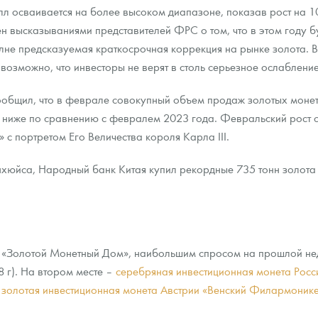
лл осваивается на более высоком диапазоне, показав рост на 
н высказываниями представителей ФРС о том, что в этом году б
ра, платины на 2026 год
не предсказуемая краткосрочная коррекция на рынке золота. Вп
 возможно, что инвесторы не верят в столь серьезное ослаблени
общил, что в феврале совокупный объем продаж золотых монет и 
% ниже по сравнению с февралем 2023 года. Февральский рост 
 с портретом Его Величества короля Карла III.
юйса, Народный банк Китая купил рекордные 735 тонн золота в
данных
и «Золотой Монетный Дом», наибольшим спросом на прошлой н
8 г). На втором месте –
серебряная инвестиционная монета Росси
–
золотая инвестиционная монета Австрии «Венский Филармоник