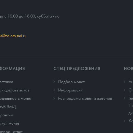
ца с 10:00 до 18:00, суббота - по
ss@zoloto-md.ru
ФОРМАЦИЯ
СПЕЦ ПРЕДЛОЖЕНИЯ
НО
оставка
Подбор монет
Ан
ак сделать заказ
Информация
Cт
одлинность монет
Распродажа монет и жетонов
Ге
По
луб ЗМД
ди
арантии
Ко
ыкуп монет
опрос - ответ