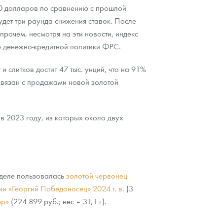
10 долларов по сравнению с прошлой
удет три раунда снижения ставок. После
рочем, несмотря на эти новости, индекс
е денежно-кредитной политики ФРС.
слитков достиг 47 тыс. унций, что на 91%
связан с продажами новой золотой
 2023 году, из которых около двух
еделе пользовалась
золотой червонец
и «Георгий Победоносец» 2024 г. в.
(3
ер»
(224 899 руб.; вес – 31,1 г).