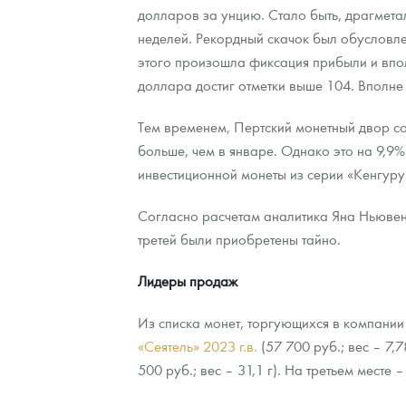
долларов за унцию. Стало быть, драгмета
неделей. Рекордный скачок был обусловле
Контакты
Золотой червонец Сеятель
Выкуп монет
Распродажа монет и жетонов
Cтатьи
Курс золота и серебра
Итоги 2025 года. Прогноз курсов золота, сереб
этого произошла фиксация прибыли и впол
О нас
Золотые слитки
Вопрос - ответ
Георгий Победоносец - динамика цен
Лом выкуп
Выкуп серебряных монет
доллара достиг отметки выше 104. Вполне
Аксессуары
Памятка для работы с монетами из драгметаллов
Скупка слитков
Наши преимущества
Тем временем, Пертский монетный двор со
больше, чем в январе. Однако это на 9,9
Гарри Поттер
Условия возврата
Письмо директору
инвестиционной монеты из серии «Кенгуру»
Год Лошади
Монеты
Пресс-служба
Согласно расчетам аналитика Яна Ньювенх
третей были приобретены тайно.
Флот: ледоколы и корабли
Политика конфиденциальности
Жетоны "Необыкновенные обитатели глубин"
Политика использования Cookies
Лидеры продаж
Ювелирные изделия
Положение по обработке и защите персональных 
Из списка монет, торгующихся в компани
«Сеятель» 2023 г.в.
(57 700 руб.; вес – 7,7
Русская нумизматика
500 руб.; вес – 31,1 г). На третьем месте 
Золотая карманная галерея