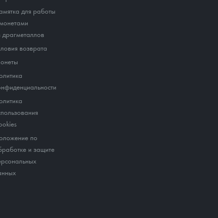
амятка для работы
 монетами
з драгметаллов
словия возврата
онеты
олитика
онфиденциальности
олитика
спользования
ookies
оложение по
бработке и защите
ерсональных
анных