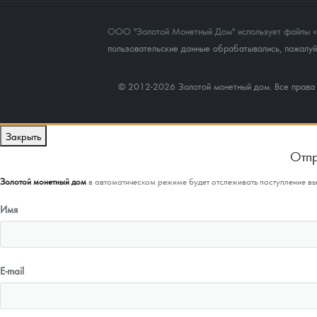
ООО "Золотой Монетный Дом" использует файлы «co
пользовательские данные обрабатывались, пожалуйс
© 2012-2026 Золотой монетный дом. Все прав
Закрыть
Отпр
Золотой монетный дом
в автоматическом режиме будет отслеживать поступление в
Имя
E-mail