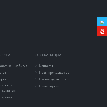
ВОСТИ
О КОМПАНИИ
алитика и события
Контакты
атьи
Наши преимущества
оргий
Письмо директору
бедоносец -
Пресс-служба
намика цен
тировки