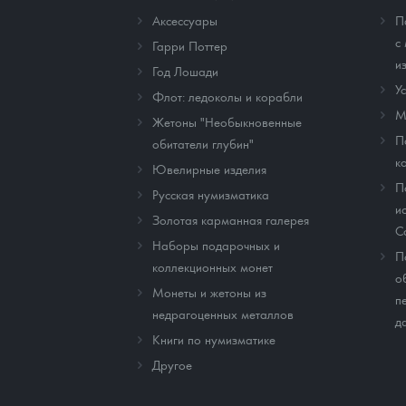
Аксессуары
П
с
Гарри Поттер
и
Год Лошади
У
Флот: ледоколы и корабли
М
Жетоны "Необыкновенные
П
обитатели глубин"
к
Ювелирные изделия
П
Русская нумизматика
и
Золотая карманная галерея
C
Наборы подарочных и
П
коллекционных монет
о
Монеты и жетоны из
п
недрагоценных металлов
д
Книги по нумизматике
Другое