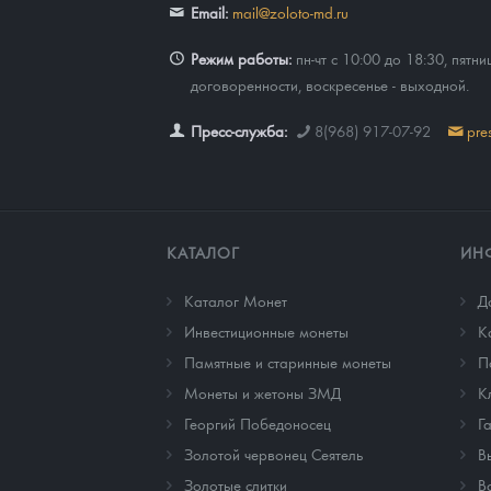
Email:
mail@zoloto-md.ru
Режим работы:
пн-чт с 10:00 до 18:30, пятни
договоренности, воскресенье - выходной.
Пресс-служба:
8(968) 917-07-92
pre
КАТАЛОГ
ИН
Каталог Монет
Д
Инвестиционные монеты
К
Памятные и старинные монеты
П
Монеты и жетоны ЗМД
К
Георгий Победоносец
Г
Золотой червонец Сеятель
В
Золотые слитки
В