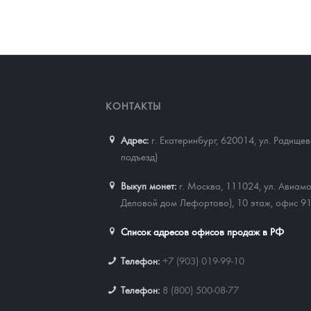
Наборы подарочных и коллекционных монет
Монеты и жетоны из недрагоценных металлов
Книги по нумизматике
КОНТАКТЫ
Адрес:
г. Екатеринбург, 620014
,
ул. Радищев
подъезд)
Выкуп монет:
г. Москва, 111024, ул. Авиамо
Деловой дом Лефортово), 10 этаж, офис 9
Список адресов офисов продаж в РФ
Телефон:
+7 (903) 019-99-10
Телефон:
8 (800) 500-08-77