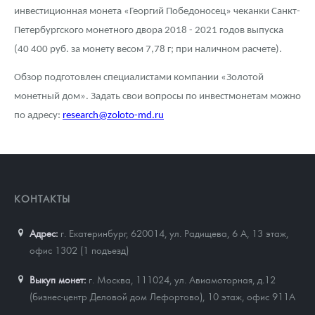
инвестиционная монета «Георгий Победоносец» чеканки Санкт-
Петербургского монетного двора 2018 - 2021 годов выпуска
(40 400 руб. за монету весом 7,78 г; при наличном расчете).
Обзор подготовлен специалистами компании «Золотой
монетный дом». Задать свои вопросы по инвестмонетам можно
по адресу:
research@zoloto-md.ru
КОНТАКТЫ
Адрес:
г. Екатеринбург, 620014
,
ул. Радищева, 6 А, 13 этаж,
офис 1302 (1 подъезд)
Выкуп монет:
г. Москва, 111024, ул. Авиамоторная, д.12
(бизнес-центр Деловой дом Лефортово), 10 этаж, офис 911А