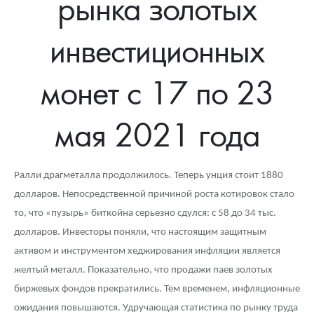
рынка золотых
Новости
Монеты и жетоны ЗМД
Клуб ЗМД
Подбор монет
Иностранные
Памятные монеты России и СССР
инвестиционных
Котировки
Георгий Победоносец
Гарантии
Информация
Аналитика и события
Монеты стран мира после 1950г
Монеты Царской России
Контакты
Золотой червонец Сеятель
Выкуп монет
Распродажа монет и жетонов
Cтатьи
Курс золота и серебра
Итоги 2025 года. Прогноз курсов золота, серебра, платины на
монет с 17 по 23
2026 год
О нас
Золотые слитки
Вопрос - ответ
Георгий Победоносец - динамика цен
Лом выкуп
Выкуп серебряных монет
мая 2021 года
Аксессуары
Памятка для работы с монетами из драгметаллов
Скупка слитков
Наши преимущества
Гарри Поттер
Условия возврата
Письмо директору
Ралли драгметалла продолжилось. Теперь унция стоит 1880
долларов. Непосредственной причиной роста котировок стало
Год Лошади
Монеты
Пресс-служба
то, что «пузырь» биткойна серьезно сдулся: с 58 до 34 тыс.
Флот: ледоколы и корабли
Политика конфиденциальности
долларов. Инвесторы поняли, что настоящим защитным
активом и инструментом хеджирования инфляции является
Жетоны "Необыкновенные обитатели глубин"
Политика использования Cookies
желтый металл. Показательно, что продажи паев золотых
Ювелирные изделия
Положение по обработке и защите персональных данных
биржевых фондов прекратились. Тем временем, инфляционные
ожидания повышаются. Удручающая статистика по рынку труда