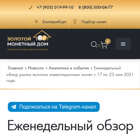
+7 (903) 019-99-10
8 (800) 500-08-77
Екатеринбург
Подбор монет
0
0
Главная
Новости
Аналитика и события
Еженедельный
обзор рынка золотых инвестиционных монет с 17 по 23 мая 2021
года
Каталог
Инфо
Каталог Монет
Доставка
Инвестиционные монеты
Как сделать заказ
Еженедельный обзор
Услуги
Памятные и старинные монеты
Подлинность монет
Монеты Россия и СССР