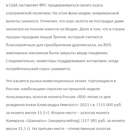
Русская нумизматика
в США заставляет ФРС придерживаться своего курса
ультрамягкой политики. На этом фоне индекс американской
Золотая карманная галерея
валюты снизился. Отметим, что курс золота не пострадал даже
Наборы подарочных и коллекционных монет
несмотря на плохие новости из Индии. Дело в том, что в стране
прошел праздник Акшая Трития, который считается
Монеты и жетоны из недрагоценных металлов
благоприятным для приобретения драгметалла, но 80%
ювелирных магазинов были закрыты ввиду пандемии.
Книги по нумизматике
Следовательно, инвесторы поддерживают котировки, когда
потребительский спрос снижается.
Что касается рынка инвестиционных монет, торгующихся в
России: наибольшим спросом на прошлой неделе
пользовалась золотая монета России «800-летие со дня
рождения князя Александра Невского» 2021 г.в. (115 000 руб.
за монету весом 15,5 г). Второе место – золотая монета
Камеруна «Шахматы» (анциркулейтед) (157 385 руб. за монету
весом 31,1 г). На третьем месте – отечественная золотая