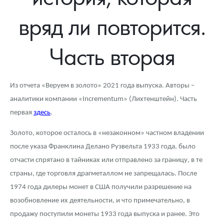
Новости
Монеты и жетоны ЗМД
Клуб ЗМД
Подбор монет
Иностранные
Памятные монеты России и СССР
вряд ли повторится.
Котировки
Георгий Победоносец
Гарантии
Информация
Аналитика и события
Монеты стран мира после 1950г
Монеты Царской России
Часть вторая
Контакты
Золотой червонец Сеятель
Выкуп монет
Распродажа монет и жетонов
Cтатьи
Курс золота и серебра
Итоги 2025 года. Прогноз курсов золота, серебра, платины на
2026 год
О нас
Золотые слитки
Вопрос - ответ
Георгий Победоносец - динамика цен
Лом выкуп
Выкуп серебряных монет
Из отчета «Веруем в золото» 2021 года выпуска. Авторы –
Аксессуары
Памятка для работы с монетами из драгметаллов
Скупка слитков
Наши преимущества
аналитики компании «Incrementum» (Лихтенштейн). Часть
первая
здесь
.
Гарри Поттер
Условия возврата
Письмо директору
Золото, которое осталось в «незаконном» частном владении
Год Лошади
Монеты
Пресс-служба
после указа Франклина Делано Рузвельта 1933 года, было
отчасти спрятано в тайниках или отправлено за границу, в те
Флот: ледоколы и корабли
Политика конфиденциальности
страны, где торговля драгметаллом не запрещалась. После
Жетоны "Необыкновенные обитатели глубин"
Политика использования Cookies
1974 года дилеры монет в США получили разрешение на
возобновление их деятельности, и что примечательно, в
Ювелирные изделия
Положение по обработке и защите персональных данных
продажу поступили монеты 1933 года выпуска и ранее. Это