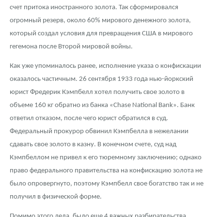
счет притока иностранного золота. Так сформировался
огромный резерв, около 60% мирового денежного золота,
который создал условия для превращения США в мирового
гегемона после Второй мировой войны.
Как уже упоминалось ранее, исполнение указа о конфискации
оказалось частичным. 26 сентября 1933 года нью-йоркский
юрист Фредерик Кэмпбелл хотел получить свое золото в
объеме 160 кг обратно из банка «Chase National Bank». Банк
ответил отказом, после чего юрист обратился в суд.
Федеральный прокурор обвинил Кэмпбелла в нежелании
сдавать свое золото в казну. В конечном счете, суд над
Кэмпбеллом не привел к его тюремному заключению; однако
право федерального правительства на конфискацию золота не
было опровергнуто, поэтому Кэмпбелл свое богатство так и не
получил в физической форме.
Помимо этого дела, было еще 4 важных разбирательства,