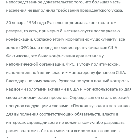
непосредственное доказательство того, что большая часть
Русская нумизматика
населения не выполнила требования президентского указа.
Золотая карманная галерея
30 января 1934 года Рузвельт подписал закон о золотом
Наборы подарочных и коллекционных монет
резерве, то есть, примерно 8 месяцев спустя после указа о
конфискации. Согласно этому нормативному документу, все
Монеты и жетоны из недрагоценных металлов
золото ФРС было передано министерству финансов США.
Фактически, это была конфискация драгметалла у
Книги по нумизматике
неполитической организации, ФРС, в угоду политической,
исполнительной ветви власти – министерству финансов США.
Благодаря новому закону, Рузвельт получил полный контроль
над всеми золотыми активами в США и мог использовать их для
своих экономических проектов. Оправдывал он столь дерзкий
поступок следующими словами: «Поскольку золота не хватало
для выполнения соответствующих обязательств, власти в
интересах справедливости не должны кому-либо разрешать
расчет золотом». С этого момента все золотые оговорки в