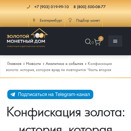
+7 (903) 019-99-10
8 (800) 500-08-77
Екатеринбург
Подбор монет
0
0
Главная
Новости
Аналитика и события
Конфискация
золота: история, которая вряд ли повторится. Часть вторая
Каталог
Инфо
Каталог Монет
Конфискация золота:
Доставка
Инвестиционные монеты
Как сделать заказ
история, которая
Услуги
Памятные и старинные монеты
Подлинность монет
Монеты Россия и СССР