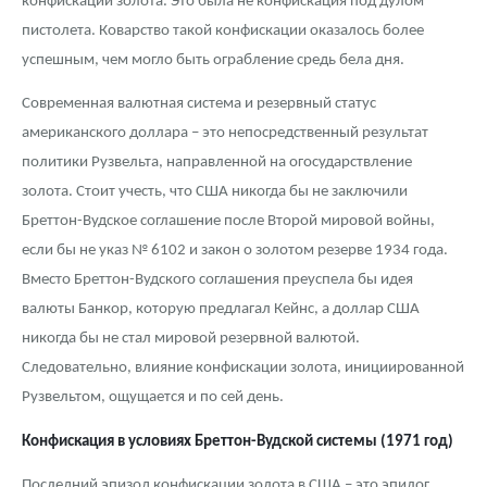
конфискации золота. Это была не конфискация под дулом
пистолета. Коварство такой конфискации оказалось более
успешным, чем могло быть ограбление средь бела дня.
Современная валютная система и резервный статус
американского доллара – это непосредственный результат
политики Рузвельта, направленной на огосударствление
золота. Стоит учесть, что США никогда бы не заключили
Бреттон-Вудское соглашение после Второй мировой войны,
если бы не указ № 6102 и закон о золотом резерве 1934 года.
Вместо Бреттон-Вудского соглашения преуспела бы идея
валюты Банкор, которую предлагал Кейнс, а доллар США
никогда бы не стал мировой резервной валютой.
Следовательно, влияние конфискации золота, инициированной
Рузвельтом, ощущается и по сей день.
Конфискация в условиях Бреттон-Вудской системы (1971 год)
Последний эпизод конфискации золота в США – это эпилог