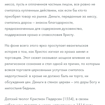
месса, пусть и оплаченная частным лицом, все равно не
считалась купленным действием, как если бы кто-то
приобрел товар на рынке. Деньги, переданные за мессу,
считались даром — знаком благодарности,
предназначенным для содержания духовенства,
поддержания храма и славословия Христу.
На фоне всего этого ярко проступает евангельская
история о том, как Христос изгнал из храма менял и
торговцев. Этот сюжет оказывал мощное влияние на
религиозное сознание и стал одной из причин, по которым
всякая торговля церковными услугами считалась
недопустимой: в храме не должно быть ни торга, ни
обсуждения цен. Деньги в стенах церкви — это дары Богу и
милостыня бедным.
Датский теолог Кристиан Педерсен (1554), в своем
небольшом трактате о мессе, написанном в 1514 году,