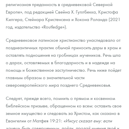
религиозная преданность в средневековой Северной
Новости
Монеты и жетоны ЗМД
Клуб ЗМД
Подбор монет
Иностранные
Памятные монеты России и СССР
Европе», под редакцией Свейна Х. Гуллбекка, Кристофа
Котировки
Георгий Победоносец
Гарантии
Информация
Аналитика и события
Монеты стран мира после 1950г
Монеты Царской России
Килгера, Стейнара Кристенсена и Хокона Роланда (2021
год, издательство «Routledge»).
Контакты
Золотой червонец Сеятель
Выкуп монет
Распродажа монет и жетонов
Cтатьи
Курс золота и серебра
Итоги 2025 года. Прогноз курсов золота, серебра, платины на
2026 год
Средневековое латинское христианство унаследовало от
О нас
Золотые слитки
Вопрос - ответ
Георгий Победоносец - динамика цен
Лом выкуп
Выкуп серебряных монет
позднеантичных практик обычай приносить дары в храм и
оставлять подношения на гробницах мучеников. Речь шла
Аксессуары
Памятка для работы с монетами из драгметаллов
Скупка слитков
Наши преимущества
о дарах, оставляемых в благодарность и в надежде на
Гарри Поттер
Условия возврата
Письмо директору
помощь и божественное заступничество. Речь ниже пойдет
главным образом о значительной части
Год Лошади
Монеты
Пресс-служба
североевропейского мира позднего Средневековья.
Флот: ледоколы и корабли
Политика конфиденциальности
Следует, прежде всего, помнить о прямом и косвенном
библейском призыве, обращенном ко всем: оставить свое
Жетоны "Необыкновенные обитатели глубин"
Политика использования Cookies
земное имущество и следовать за Христом, как сказано в
Ювелирные изделия
Положение по обработке и защите персональных данных
Евангелии от Матфея 19:21:
«Иисус сказал ему: если
хочешь быть совершенным, пойди, продай имение твоё и