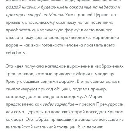
Русская нумизматика
раздай нищим; и будешь иметь сокровище на небесах; и
приходи и следуй за Мною»
. Уже в ранней Церкви этот
Золотая карманная галерея
призыв к апостольскому аскетизму начал постепенно
Наборы подарочных и коллекционных монет
приобретать символическую форму: вместо полного
отказа от имущества стало практиковаться жертвование
Монеты и жетоны из недрагоценных металлов
даров — как знак готовности человека посвятить всего
себя Богу.
Книги по нумизматике
Эта идея получала наглядное выражение в изображениях
Трех волхвов, которые приходят к Марии и младенцу
Христу с самыми ценными дарами. В этих сценах волхвы
символизируют приход общины, подавая пример,
которому должно следовать каждому. А Мария
представлена как
sedes sapientiae
— престол Премудрости,
или сама Церковь, на коленях которой восседает Христос
как царь. Этот образ, пришедший в западное искусство из
византийской мозаичной традиции, был перенят