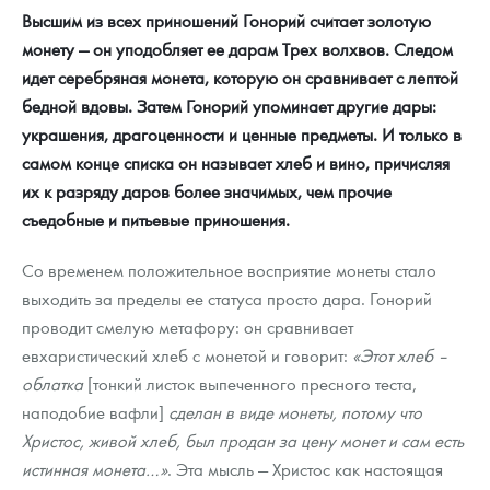
Высшим из всех приношений Гонорий считает золотую
монету — он уподобляет ее дарам Трех волхвов. Следом
идет серебряная монета, которую он сравнивает с лептой
бедной вдовы. Затем Гонорий
упоминает другие дары:
украшения, драгоценности и ценные предметы. И только в
самом конце списка он называет хлеб и вино, причисляя
их к разряду даров более значимых, чем прочие
съедобные и питьевые приношения.
Со временем положительное восприятие монеты стало
выходить за пределы ее статуса просто дара. Гонорий
проводит смелую метафору: он сравнивает
евхаристический хлеб с монетой и говорит:
«Этот хлеб –
облатка
[тонкий листок выпеченного пресного теста,
наподобие вафли]
сделан в виде монеты, потому что
Христос, живой хлеб, был продан за цену монет и сам есть
истинная монета…»
. Эта мысль — Христос как настоящая