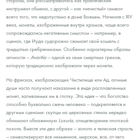
стороны, они рассматривались как практический
инструмент обмена, с другой — как «нечистый» символ
всего того, что недопустимо в доме Божьем. Начиная с XIV
века, монеты, изображенные внутри храмов, чаще всего
сопровождались негативным смыслом — например, в
сценах, где Иуда судорожно сжимает свой кошель с
тридцатью сребрениками. Особенно характерны образы
алчности —
Avaritia
— одной из семи смертных грехов,
которую традиционно изображали через монеты.
На фресках, изображающих Чистилище или Ад, алчные
души часто получают наказание в виде расплавленных
монет, заливаемых им в глотку. Эта идея — что богатство
способно буквально сжечь человека — подкрепляется и
другими сценами: скупцы на церковных стенах нередко
обнимают обнаженную
Luxuria
, олицетворение плотской
похоти. Вместе эти два образа — золото и телесная страсть
— символизируют все низменное, мирское, все, от чего