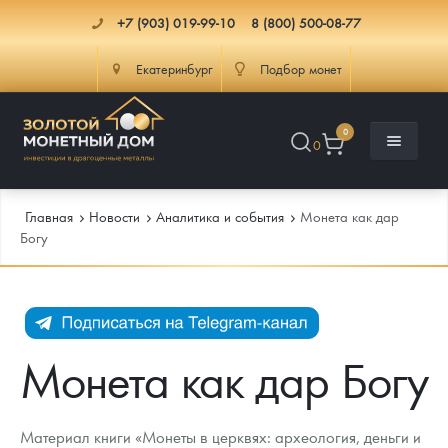
+7 (903) 019-99-10
8 (800) 500-08-77
Екатеринбург
Подбор монет
0
0
Главная
Новости
Аналитика и события
Монета как дар
Богу
Каталог
Инфо
Каталог Монет
Монета как дар Богу
Доставка
Инвестиционные монеты
Как сделать заказ
Услуги
Памятные и старинные монеты
Подлинность монет
Монеты Россия и СССР
Материал книги «Монеты в церквях: археология, деньги и