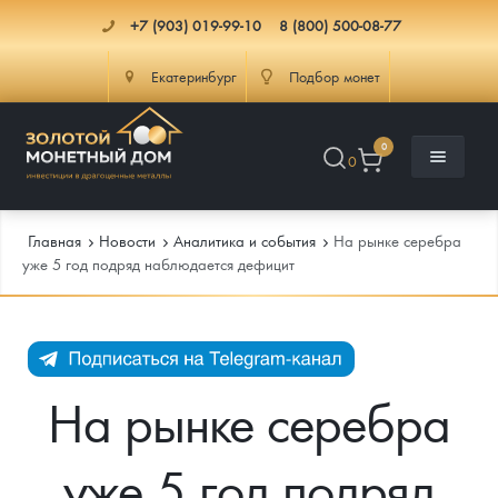
+7 (903) 019-99-10
8 (800) 500-08-77
Екатеринбург
Подбор монет
0
0
Главная
Новости
Аналитика и события
На рынке серебра
уже 5 год подряд наблюдается дефицит
Каталог
Инфо
Каталог Монет
На рынке серебра
Доставка
Инвестиционные монеты
Как сделать заказ
уже 5 год подряд
Услуги
Памятные и старинные монеты
Подлинность монет
Монеты Россия и СССР