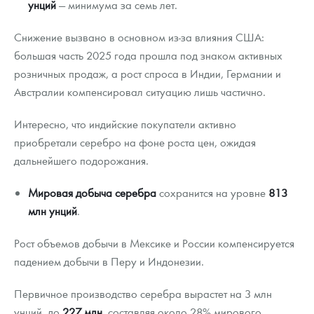
унций
— минимума за семь лет.
Снижение вызвано в основном из-за влияния США:
большая часть 2025 года прошла под знаком активных
розничных продаж, а рост спроса в Индии, Германии и
Австралии компенсировал ситуацию лишь частично.
Интересно, что индийские покупатели активно
приобретали серебро на фоне роста цен, ожидая
дальнейшего подорожания.
Мировая добыча серебра
сохранится на уровне
813
млн унций
.
Рост объемов добычи в Мексике и России компенсируется
падением добычи в Перу и Индонезии.
Первичное производство серебра вырастет на 3 млн
унций, до
227 млн
, составляя около 28% мирового