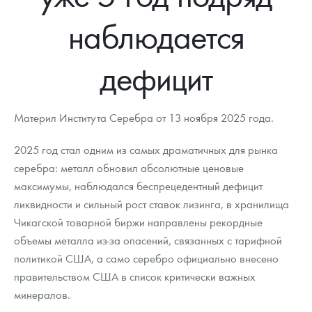
Новости
Монеты и жетоны ЗМД
Клуб ЗМД
Подбор монет
Иностранные
Памятные монеты России и СССР
наблюдается
Котировки
Георгий Победоносец
Гарантии
Информация
Аналитика и события
Монеты стран мира после 1950г
Монеты Царской России
дефицит
Контакты
Золотой червонец Сеятель
Выкуп монет
Распродажа монет и жетонов
Cтатьи
Курс золота и серебра
Итоги 2025 года. Прогноз курсов золота, серебра, платины на
2026 год
О нас
Золотые слитки
Вопрос - ответ
Георгий Победоносец - динамика цен
Лом выкуп
Выкуп серебряных монет
Материл Института Серебра от 13 ноября 2025 года.
Аксессуары
Памятка для работы с монетами из драгметаллов
Скупка слитков
Наши преимущества
2025 год стал одним из самых драматичных для рынка
Гарри Поттер
Условия возврата
Письмо директору
серебра: металл обновил абсолютные ценовые
максимумы, наблюдался беспрецедентный дефицит
Год Лошади
Монеты
Пресс-служба
ликвидности и сильный рост ставок лизинга, в хранилища
Чикагской товарной биржи направлены рекордные
Флот: ледоколы и корабли
Политика конфиденциальности
объемы металла из-за опасений, связанных с тарифной
Жетоны "Необыкновенные обитатели глубин"
Политика использования Cookies
политикой США, а само серебро официально внесено
правительством США в список критически важных
Ювелирные изделия
Положение по обработке и защите персональных данных
минералов.