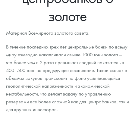
Новости
Монеты и жетоны ЗМД
Клуб ЗМД
Подбор монет
Иностранные
Памятные монеты России и СССР
золоте
Котировки
Георгий Победоносец
Гарантии
Информация
Аналитика и события
Монеты стран мира после 1950г
Монеты Царской России
Контакты
Золотой червонец Сеятель
Выкуп монет
Распродажа монет и жетонов
Cтатьи
Курс золота и серебра
Итоги 2025 года. Прогноз курсов золота, серебра, платины на
Материал Всемирного золотого совета.
2026 год
О нас
Золотые слитки
Вопрос - ответ
Георгий Победоносец - динамика цен
Лом выкуп
Выкуп серебряных монет
В течение последних трех лет центральные банки по всему
миру ежегодно накапливали свыше 1000 тонн золота —
Аксессуары
Памятка для работы с монетами из драгметаллов
Скупка слитков
Наши преимущества
что более чем в 2 раза превышает средний показатель в
400–500 тонн за предыдущее десятилетие. Такой скачок в
Гарри Поттер
Условия возврата
Письмо директору
объемах закупок происходит на фоне усиливающейся
Год Лошади
Монеты
геополитической напряженности и экономической
Пресс-служба
нестабильности, что делает задачу по управлению
Флот: ледоколы и корабли
Политика конфиденциальности
резервами все более сложной как для центробанков, так и
для крупных инвесторов.
Жетоны "Необыкновенные обитатели глубин"
Политика использования Cookies
Ювелирные изделия
Положение по обработке и защите персональных данных