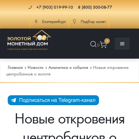
+7 (903) 019-99-10
8 (800) 500-08-77
Екатеринбург
Подбор монет
0
0
Главная
Новости
Аналитика и события
Новые откровения
центробанков о золоте
Каталог
Инфо
Каталог Монет
Новые откровения
Доставка
Инвестиционные монеты
Как сделать заказ
центробанков о
Услуги
Памятные и старинные монеты
Подлинность монет
Монеты Россия и СССР