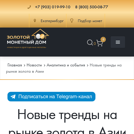
+7 (903) 019-99-10
8 (800) 500-08-77
Екатеринбург
Подбор монет
0
0
Главная
Новости
Аналитика и события
Новые тренды на
рынке золота в Азии
Каталог
Инфо
Каталог Монет
Новые тренды на
Доставка
Инвестиционные монеты
Как сделать заказ
рынке золота в Азии
Услуги
Памятные и старинные монеты
Подлинность монет
Монеты Россия и СССР