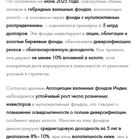
По состоянию на
июнь 2025 года
, совокупный объем
активов в
гибридных взаимных фондах
, включающих
золото — в основном через
фонды с мультиактивным
распределением
, — оценивается примерно в
5 млрд
долларов
. Эти фонды инвестируют в
акции, облигации и
золотые биржевые фонды
, обеспечивая
диверсификацию
рисков
и
сбалансированную доходность
. Как правило,
они держат
не менее 10% вложений в золото
, хотя
конкретная доля варьируется в зависимости от рыночных
условий и стратегии.
Согласно данным
Ассоциации взаимных фондов Индии
,
наблюдается
устойчивый рост числа розничных
инвесторов
в мультиактивных фондах, что говорит о
повышении осведомленности о пользе диверсификации
,
особенно через золото. Многие из этих фондов
демонстрируют
среднегодовую доходность за 5 лет в
диапазоне 8%–10%
, при этом
волатильность ниже
, чем у