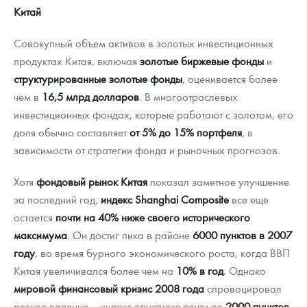
Китай
Совокупный объем активов в золотых инвестиционных
продуктах Китая, включая
золотые биржевые фонды
и
структурированные золотые фонды
, оценивается более
чем в
16,5 млрд долларов
. В многоотраслевых
инвестиционных фондах, которые работают с золотом, его
доля обычно составляет
от 5% до 15% портфеля
, в
зависимости от стратегии фонда и рыночных прогнозов.
Хотя
фондовый рынок Китая
показал заметное улучшение
за последний год,
индекс Shanghai Composite
все еще
остается
почти на 40% ниже своего исторического
максимума
. Он достиг пика в районе
6000 пунктов в 2007
году
, во время бурного экономического роста, когда ВВП
Китая увеличивался более чем на
10% в год
. Однако
мировой финансовый кризис 2008 года
спровоцировал
резкое падение — индекс опустился почти до
2000 пунктов
.