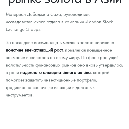
Новости
Монеты и жетоны ЗМД
Клуб ЗМД
Подбор монет
Иностранные
Памятные монеты России и СССР
Материал Дебаджита Саха, руководителя
Котировки
Георгий Победоносец
Гарантии
Информация
Аналитика и события
Монеты стран мира после 1950г
Монеты Царской России
исследовательского отдела в компании «London Stock
Exchange Group».
Контакты
Золотой червонец Сеятель
Выкуп монет
Распродажа монет и жетонов
Cтатьи
Курс золота и серебра
Итоги 2025 года. Прогноз курсов золота, серебра, платины на
2026 год
За последние восемнадцать месяцев золото пережило
О нас
Золотые слитки
Вопрос - ответ
Георгий Победоносец - динамика цен
Лом выкуп
Выкуп серебряных монет
поистине впечатляющий рост
, привлекая повышенное
Аксессуары
Памятка для работы с монетами из драгметаллов
Скупка слитков
Наши преимущества
внимание инвесторов по всему миру. На фоне растущей
волатильности финансовых рынков оно вновь утвердилось
Гарри Поттер
Условия возврата
Письмо директору
в роли
надежного альтернативного актива
, который
помогает защитить инвестиционные портфели,
Год Лошади
Монеты
Пресс-служба
традиционно состоящие из акций и долговых
Флот: ледоколы и корабли
Политика конфиденциальности
инструментов.
Жетоны "Необыкновенные обитатели глубин"
Политика использования Cookies
Ювелирные изделия
Положение по обработке и защите персональных данных