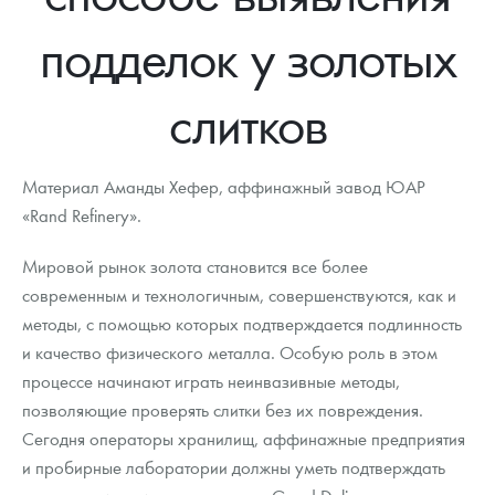
Новости
Монеты и жетоны ЗМД
Клуб ЗМД
Подбор монет
Иностранные
Памятные монеты России и СССР
подделок у золотых
Котировки
Георгий Победоносец
Гарантии
Информация
Аналитика и события
Монеты стран мира после 1950г
Монеты Царской России
слитков
Контакты
Золотой червонец Сеятель
Выкуп монет
Распродажа монет и жетонов
Cтатьи
Курс золота и серебра
Итоги 2025 года. Прогноз курсов золота, серебра, платины на
2026 год
О нас
Золотые слитки
Вопрос - ответ
Георгий Победоносец - динамика цен
Лом выкуп
Выкуп серебряных монет
Материал Аманды Хефер, аффинажный завод ЮАР
Аксессуары
Памятка для работы с монетами из драгметаллов
Скупка слитков
«Rand Refinery».
Наши преимущества
Гарри Поттер
Условия возврата
Письмо директору
Мировой рынок золота становится все более
современным и технологичным, совершенствуются, как и
Год Лошади
Монеты
Пресс-служба
методы, с помощью которых подтверждается подлинность
и качество физического металла. Особую роль в этом
Флот: ледоколы и корабли
Политика конфиденциальности
процессе начинают играть неинвазивные методы,
Жетоны "Необыкновенные обитатели глубин"
Политика использования Cookies
позволяющие проверять слитки без их повреждения.
Сегодня операторы хранилищ, аффинажные предприятия
Ювелирные изделия
Положение по обработке и защите персональных данных
и пробирные лаборатории должны уметь подтверждать