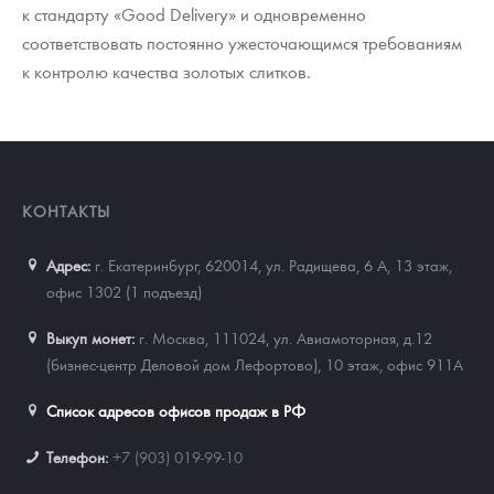
к стандарту «Good Delivery» и одновременно
соответствовать постоянно ужесточающимся требованиям
к контролю качества золотых слитков.
КОНТАКТЫ
Адрес:
г. Екатеринбург, 620014
,
ул. Радищева, 6 А, 13 этаж,
офис 1302 (1 подъезд)
Выкуп монет:
г. Москва, 111024, ул. Авиамоторная, д.12
(бизнес-центр Деловой дом Лефортово), 10 этаж, офис 911А
Список адресов офисов продаж в РФ
Телефон:
+7 (903) 019-99-10