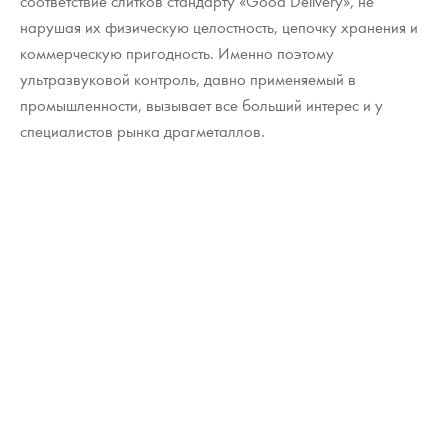
соответствие слитков стандарту «Good Delivery», не
Русская нумизматика
нарушая их физическую целостность, цепочку хранения и
коммерческую пригодность. Именно поэтому
Золотая карманная галерея
ультразвуковой контроль, давно применяемый в
Наборы подарочных и коллекционных монет
промышленности, вызывает все больший интерес и у
специалистов рынка драгметаллов.
Монеты и жетоны из недрагоценных металлов
Книги по нумизматике