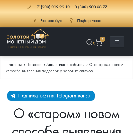
+7 (903) 019-99-10
8 (800) 500-08-77
Екатеринбург
Подбор монет
0
0
Главная
Новости
Аналитика и события
О «старом» новом
способе выявления подделок у золотых слитков
Каталог
Инфо
Каталог Монет
О «старом» новом
Доставка
Инвестиционные монеты
Как сделать заказ
способе выявления
Услуги
Памятные и старинные монеты
Подлинность монет
Монеты Россия и СССР