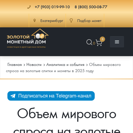
+7 (903) 019-99-10
8 (800) 500-08-77
Екатеринбург
Подбор монет
0
0
Главная
Новости
Аналитика и события
Объем мирового
спроса на золотые слитки и монеты в 2025 году
Каталог
Инфо
Каталог Монет
Объем мирового
Доставка
Инвестиционные монеты
Как сделать заказ
спроса на золотые
Услуги
Памятные и старинные монеты
Подлинность монет
Монеты Россия и СССР