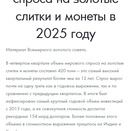
Новости
Монеты и жетоны ЗМД
Клуб ЗМД
Подбор монет
Иностранные
Памятные монеты России и СССР
слитки и монеты в
Котировки
Георгий Победоносец
Гарантии
Информация
Аналитика и события
Монеты стран мира после 1950г
Монеты Царской России
2025 году
Контакты
Золотой червонец Сеятель
Выкуп монет
Распродажа монет и жетонов
Cтатьи
Курс золота и серебра
Итоги 2025 года. Прогноз курсов золота, серебра, платины на
2026 год
О нас
Золотые слитки
Вопрос - ответ
Георгий Победоносец - динамика цен
Лом выкуп
Выкуп серебряных монет
Материал Всемирного золотого совета.
Аксессуары
Памятка для работы с монетами из драгметаллов
Скупка слитков
Наши преимущества
В четвертом квартале объем мирового спроса на золотые
Гарри Поттер
Условия возврата
Письмо директору
слитки и монеты составил 420 тонн — это самый высокий
квартальный результат более чем за 12 лет. Спрос вырос
Год Лошади
Монеты
Пресс-служба
почти на одну треть как в годовом выражении, так и по
сравнению с предыдущим кварталом. В итоге был
Флот: ледоколы и корабли
Политика конфиденциальности
зафиксирован самый крупный годовой объем инвестиций
Жетоны "Необыкновенные обитатели глубин"
Политика использования Cookies
с 2013 года, а их совокупная стоимость достигла
рекордных 154 млрд долларов. Более половины этого
Ювелирные изделия
Положение по обработке и защите персональных данных
объема в стоимостном выражении пришлось на Индию и