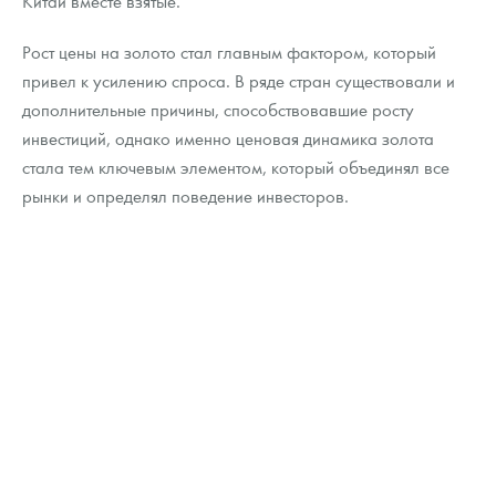
Китай вместе взятые.
Русская нумизматика
Рост цены на золото стал главным фактором, который
Золотая карманная галерея
привел к усилению спроса. В ряде стран существовали и
Наборы подарочных и коллекционных монет
дополнительные причины, способствовавшие росту
инвестиций, однако именно ценовая динамика золота
Монеты и жетоны из недрагоценных металлов
стала тем ключевым элементом, который объединял все
рынки и определял поведение инвесторов.
Книги по нумизматике