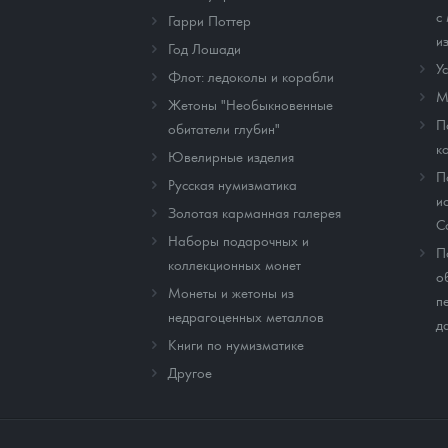
с
Гарри Поттер
и
Год Лошади
У
Флот: ледоколы и корабли
М
Жетоны "Необыкновенные
П
обитатели глубин"
к
Ювелирные изделия
П
Русская нумизматика
и
Золотая карманная галерея
C
Наборы подарочных и
П
коллекционных монет
о
Монеты и жетоны из
п
недрагоценных металлов
д
Книги по нумизматике
Другое