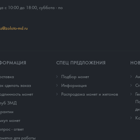
ца с 10:00 до 18:00, суббота - по
ss@zoloto-md.ru
ФОРМАЦИЯ
СПЕЦ ПРЕДЛОЖЕНИЯ
НО
оставка
Подбор монет
Ан
ак сделать заказ
Информация
Cт
одлинность монет
Распродажа монет и жетонов
Ге
По
луб ЗМД
ди
арантии
Ко
ыкуп монет
опрос - ответ
амятка для работы