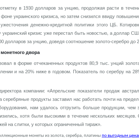
отметку в 1930 долларов за унцию, продолжая расти в течен
ра, платины на 2026 год
 фоне украинского кризиса, но затем снизился ввиду повышен
 ужесточения денежно-кредитной политики этого ЦБ. Котиров
у украинский кризис уже перестал быть новостью, а доллар 
900 долларов за унцию, доведя соотношение золото-серебро до 2
 монетного двора
овал в форме отчеканенных продуктов 80,9 тыс. унций золота
лении и на 20% ниже в годовом. Показатель по серебру на 2
директора компании: «Апрельские показатели продаж австра
а серебряные продукты заставил нас работать почти на преде
орудования, нам удалось отгрузить больше продукции, чем 
данных
низились, хотя были высокими в течение нескольких месяцев.
ей на слитки, у которых ограниченный тираж».
оллекционные монеты из золота, серебра, платины
по выгодным цена