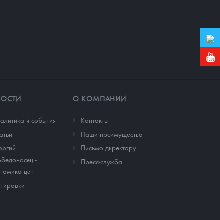
ВОСТИ
О КОМПАНИИ
алитика и события
Контакты
атьи
Наши преимущества
оргий
Письмо директору
бедоносец -
Пресс-служба
намика цен
тировки