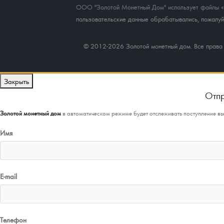
ООО "Золотой Монетный Дом" использует файлы «co
пользовательские данные обрабатывались, пожалуйс
© 2012-2026 Золотой монетный дом. Все прав
Закрыть
Отпр
Золотой монетный дом
в автоматическом режиме будет отслеживать поступление в
Имя
E-mail
Телефон