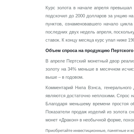
Курс золота в начале апреля превышал 
Контакты
Золотой червонец Сеятель
Выкуп монет
Распродажа монет и жетонов
Cтатьи
Курс золота и серебра
Итоги 2025 года. Прогноз курсов золота, сереб
подскочил до 2000 долларов за унцию на
пунктов, ознаменовавшего начало цикла
О нас
Золотые слитки
Вопрос - ответ
Георгий Победоносец - динамика цен
Лом выкуп
Выкуп серебряных монет
последних двух недель апреля, поскольк
Аксессуары
Памятка для работы с монетами из драгметаллов
Скупка слитков
Наши преимущества
ставок. К концу месяца курс упал ниже 1
Объем спроса на продукцию Пертского
Гарри Поттер
Условия возврата
Письмо директору
В апреле Пертский монетный двор реализ
Год Лошади
Монеты
Пресс-служба
золоту на 34% меньше в месячном исчис
выше – в годовом.
Флот: ледоколы и корабли
Политика конфиденциальности
Комментарий Нила Вэнса, генерального 
Жетоны "Необыкновенные обитатели глубин"
Политика использования Cookies
являются достаточно неплохими. Спрос н
Благодаря меньшему времени простоя об
Ювелирные изделия
Положение по обработке и защите персональных 
Показатели продаж изделий из золота с
Русская нумизматика
монет «Дракон» в необычной форме, похож
Приобретайте инвестиционные, памятные и к
Золотая карманная галерея