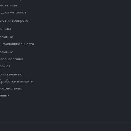
 монетами
з драгметаллов
словия возврата
онеты
олитика
онфиденциальности
олитика
спользования
ookies
оложение по
бработке и защите
ерсональных
анных