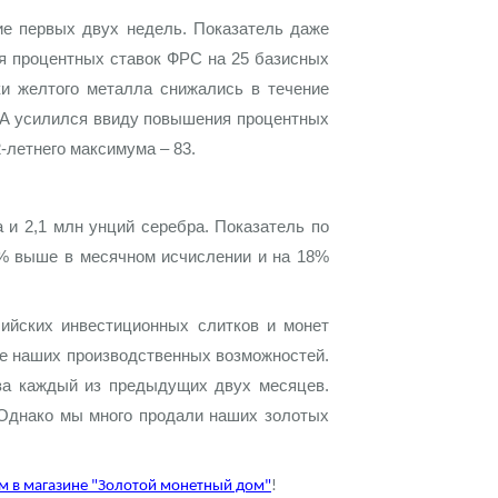
ие первых двух недель. Показатель даже
ия процентных ставок ФРС на 25 базисных
ки желтого металла снижались в течение
США усилился ввиду повышения процентных
-летнего максимума – 83.
 и 2,1 млн унций серебра. Показатель по
8% выше в месячном исчислении и на 18%
лийских инвестиционных слитков и монет
ле наших производственных возможностей.
за каждый из предыдущих двух месяцев.
 Однако мы много продали наших золотых
м в магазине "Золотой монетный дом"
!