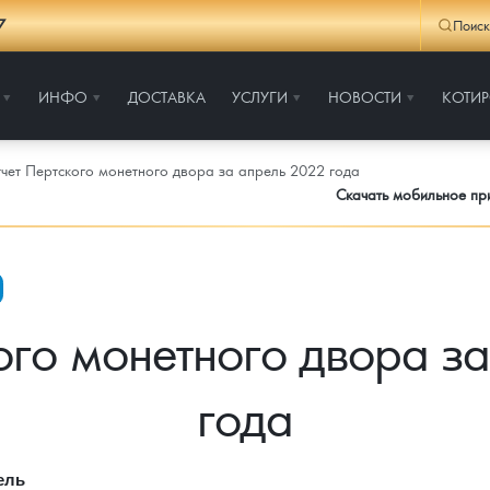
7
Поиск
ИНФО
ДОСТАВКА
УСЛУГИ
НОВОСТИ
КОТИ
чет Пертского монетного двора за апрель 2022 года
Скачать мобильное п
ого монетного двора з
года
ель