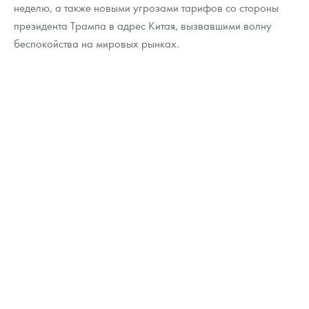
Русская нумизматика
неделю, а также новыми угрозами тарифов со стороны
президента Трампа в адрес Китая, вызвавшими волну
Золотая карманная галерея
беспокойства на мировых рынках.
Наборы подарочных и коллекционных монет
Монеты и жетоны из недрагоценных металлов
Книги по нумизматике