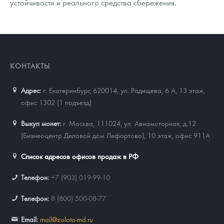
устойчивости и реального средства сбережения.
КОНТАКТЫ
Адрес:
г. Екатеринбург, 620014
,
ул. Радищева, 6 А, 13 этаж,
офис 1302 (1 подъезд)
Выкуп монет:
г. Москва, 111024, ул. Авиамоторная, д.12
(бизнес-центр Деловой дом Лефортово), 10 этаж, офис 911А
Список адресов офисов продаж в РФ
Телефон:
+7 (903) 019-99-10
Телефон:
8 (800) 500-08-77
Email:
mail@zoloto-md.ru