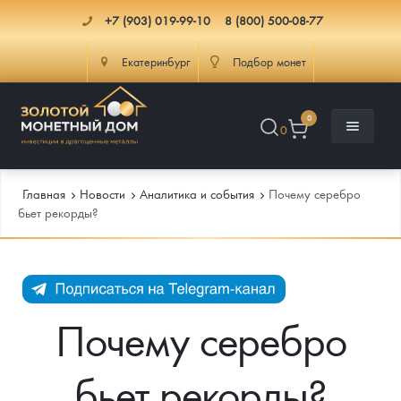
+7 (903) 019-99-10
8 (800) 500-08-77
Екатеринбург
Подбор монет
0
0
Главная
Новости
Аналитика и события
Почему серебро
бьет рекорды?
Каталог
Инфо
Каталог Монет
Почему серебро
Доставка
Инвестиционные монеты
Как сделать заказ
бьет рекорды?
Услуги
Памятные и старинные монеты
Подлинность монет
Монеты Россия и СССР