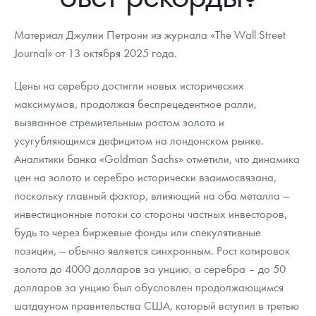
Новости
Монеты и жетоны ЗМД
Клуб ЗМД
Подбор монет
Иностранные
Памятные монеты России и СССР
Материал Джулии Петрони из журнала «The Wall Street
Котировки
Георгий Победоносец
Гарантии
Информация
Аналитика и события
Монеты стран мира после 1950г
Монеты Царской России
Journal» от 13 октября 2025 года.
Контакты
Золотой червонец Сеятель
Выкуп монет
Распродажа монет и жетонов
Cтатьи
Курс золота и серебра
Итоги 2025 года. Прогноз курсов золота, серебра, платины на
Цены на серебро достигли новых исторических
2026 год
максимумов, продолжая беспрецедентное ралли,
О нас
Золотые слитки
Вопрос - ответ
Георгий Победоносец - динамика цен
Лом выкуп
Выкуп серебряных монет
вызванное стремительным ростом золота и
Аксессуары
Памятка для работы с монетами из драгметаллов
Скупка слитков
Наши преимущества
усугубляющимся дефицитом на лондонском рынке.
Аналитики банка «Goldman Sachs» отметили, что динамика
Гарри Поттер
Условия возврата
Письмо директору
цен на золото и серебро исторически взаимосвязана,
поскольку главный фактор, влияющий на оба металла —
Год Лошади
Монеты
Пресс-служба
инвестиционные потоки со стороны частных инвесторов,
Флот: ледоколы и корабли
Политика конфиденциальности
будь то через биржевые фонды или спекулятивные
позиции, — обычно является синхронным. Рост котировок
Жетоны "Необыкновенные обитатели глубин"
Политика использования Cookies
золота до 4000 долларов за унцию, а серебра – до 50
долларов за унцию был обусловлен продолжающимся
Ювелирные изделия
Положение по обработке и защите персональных данных
шатдауном правительства США, который вступил в третью