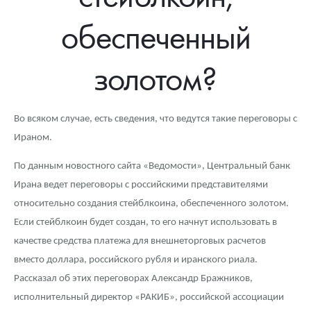
Новости
Монеты и жетоны ЗМД
Клуб ЗМД
Подбор монет
Иностранные
Памятные монеты России и СССР
обеспеченный
Котировки
Георгий Победоносец
Гарантии
Информация
Аналитика и события
Монеты стран мира после 1950г
Монеты Царской России
золотом?
Контакты
Золотой червонец Сеятель
Выкуп монет
Распродажа монет и жетонов
Cтатьи
Курс золота и серебра
Итоги 2025 года. Прогноз курсов золота, серебра, платины на
2026 год
О нас
Золотые слитки
Вопрос - ответ
Георгий Победоносец - динамика цен
Лом выкуп
Выкуп серебряных монет
Во всяком случае, есть сведения, что ведутся такие переговоры с
Аксессуары
Памятка для работы с монетами из драгметаллов
Скупка слитков
Наши преимущества
Ираном.
Гарри Поттер
Условия возврата
Письмо директору
По данным новостного сайта «Ведомости», Центральный банк
Ирана ведет переговоры с российскими представителями
Год Лошади
Монеты
Пресс-служба
относительно создания стейблкоина, обеспеченного золотом.
Если стейблкоин будет создан, то его начнут использовать в
Флот: ледоколы и корабли
Политика конфиденциальности
качестве средства платежа для внешнеторговых расчетов
Жетоны "Необыкновенные обитатели глубин"
Политика использования Cookies
вместо доллара, российского рубля и иранского риала.
Рассказал об этих переговорах Александр Бражников,
Ювелирные изделия
Положение по обработке и защите персональных данных
исполнительный директор «РАКИБ», российской ассоциации