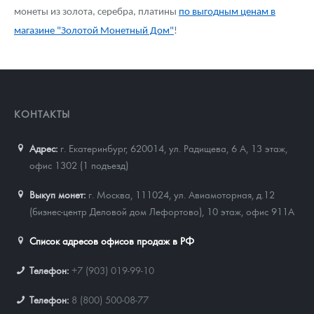
монеты из золота, серебра, платины
по выгодным ценам в
магазине "Золотой Монетный Дом"
!
КОНТАКТЫ
Адрес:
г. Екатеринбург, 620014
,
ул. Радищева, 6 А, 13 этаж,
офис 1302 (1 подъезд)
Выкуп монет:
г. Москва, 111024, ул. Авиамоторная, д.12
(бизнес-центр Деловой дом Лефортово), 10 этаж, офис 911А
Список адресов офисов продаж в РФ
Телефон:
+7 (903) 019-99-10
Телефон:
8 (800) 500-08-77