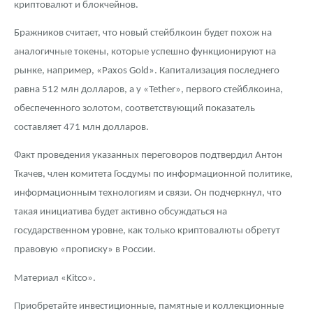
криптовалют и блокчейнов.
Русская нумизматика
Бражников считает, что новый стейблкоин будет похож на
Золотая карманная галерея
аналогичные токены, которые успешно функционируют на
Наборы подарочных и коллекционных монет
рынке, например, «Paxos Gold». Капитализация последнего
равна 512 млн долларов, а у «Tether», первого стейблкоина,
Монеты и жетоны из недрагоценных металлов
обеспеченного золотом, соответствующий показатель
составляет 471 млн долларов.
Книги по нумизматике
Факт проведения указанных переговоров подтвердил Антон
Ткачев, член комитета Госдумы по информационной политике,
информационным технологиям и связи. Он подчеркнул, что
такая инициатива будет активно обсуждаться на
государственном уровне, как только криптовалюты обретут
правовую «прописку» в России.
Материал «Kitco».
Приобретайте инвестиционные, памятные и коллекционные