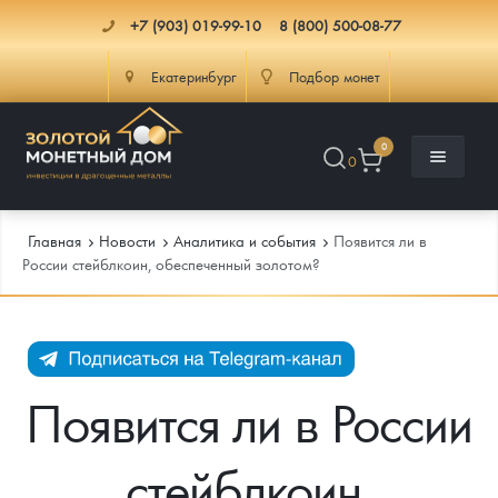
+7 (903) 019-99-10
8 (800) 500-08-77
Екатеринбург
Подбор монет
0
0
Главная
Новости
Аналитика и события
Появится ли в
России стейблкоин, обеспеченный золотом?
Каталог
Инфо
Каталог Монет
Появится ли в России
Доставка
Инвестиционные монеты
Как сделать заказ
стейблкоин,
Услуги
Памятные и старинные монеты
Подлинность монет
Монеты Россия и СССР