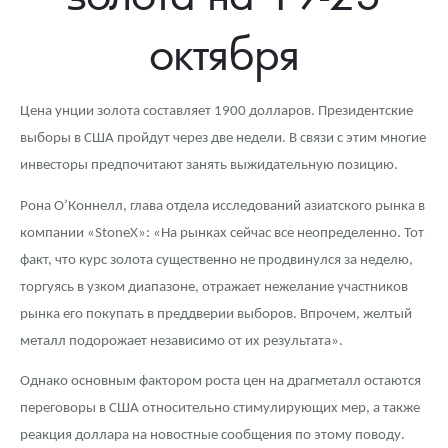
Новости
Монеты и жетоны ЗМД
Клуб ЗМД
Подбор монет
Иностранные
Памятные монеты России и СССР
октября
Котировки
Георгий Победоносец
Гарантии
Информация
Аналитика и события
Монеты стран мира после 1950г
Монеты Царской России
Контакты
Золотой червонец Сеятель
Выкуп монет
Распродажа монет и жетонов
Cтатьи
Курс золота и серебра
Итоги 2025 года. Прогноз курсов золота, серебра, платины на
Цена унции золота составляет 1900 долларов. Президентские
2026 год
выборы в США пройдут через две недели. В связи с этим многие
О нас
Золотые слитки
Вопрос - ответ
Георгий Победоносец - динамика цен
Лом выкуп
Выкуп серебряных монет
инвесторы предпочитают занять выжидательную позицию.
Аксессуары
Памятка для работы с монетами из драгметаллов
Скупка слитков
Наши преимущества
Рона О’Коннелл, глава отдела исследований азиатского рынка в
компании «StoneX»: «На рынках сейчас все неопределенно. Тот
Гарри Поттер
Условия возврата
Письмо директору
факт, что курс золота существенно не продвинулся за неделю,
Год Лошади
Монеты
Пресс-служба
торгуясь в узком диапазоне, отражает нежелание участников
рынка его покупать в преддверии выборов. Впрочем, желтый
Флот: ледоколы и корабли
Политика конфиденциальности
металл подорожает независимо от их результата».
Жетоны "Необыкновенные обитатели глубин"
Политика использования Cookies
Однако основным фактором роста цен на драгметалл остаются
переговоры в США относительно стимулирующих мер, а также
Ювелирные изделия
Положение по обработке и защите персональных данных
реакция доллара на новостные сообщения по этому поводу.