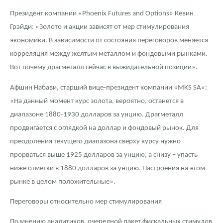
Русская нумизматика
Президент компании «Phoenix Futures and Options» Кевин
Золотая карманная галерея
Грэйди: «Золото и акции зависят от мер стимулирования
экономики. В зависимости от состояния переговоров меняется
Наборы подарочных и коллекционных монет
корреляция между желтым металлом и фондовыми рынками.
Вот почему драгметалл сейчас в выжидательной позиции».
Монеты и жетоны из недрагоценных металлов
Афшин Набави, старший вице-президент компании «MKS SA»:
Книги по нумизматике
«На данный момент курс золота, вероятно, останется в
диапазоне 1880-1930 долларов за унцию. Драгметалл
продвигается с оглядкой на доллар и фондовый рынок. Для
преодоления текущего диапазона сверху курсу нужно
прорваться выше 1925 долларов за унцию, а снизу – упасть
ниже отметки в 1880 долларов за унцию. Настроения на этом
рынке в целом положительные».
Переговоры относительно мер стимулирования
По мнению аналитиков, очередной пакет фискальных стимулов