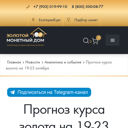
+7 (903) 019-99-10
8 (800) 500-08-77
Екатеринбург
Подбор монет
0
0
Главная
Новости
Аналитика и события
Прогноз курса
золота на 19-23 октября
Каталог
Инфо
Каталог Монет
Прогноз курса
Доставка
Инвестиционные монеты
Как сделать заказ
золота на 19-23
Услуги
Памятные и старинные монеты
Подлинность монет
Монеты Россия и СССР