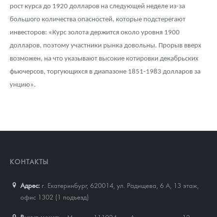
рост курса до 1920 долларов на следующей неделе из-за
большого количества опасностей, которые подстерегают
инвесторов: «Курс золота держится около уровня 1900
долларов, поэтому участники рынка довольны. Прорыв вверх
возможен, на что указывают высокие котировки декабрьских
фьючерсов, торгующихся в диапазоне 1851-1983 долларов за
унцию».
КОНТАКТЫ
Адрес:
г. Екатеринбург, 620014
,
ул. Радищева, 6 А, 13 этаж,
офис 1302 (1 подъезд)
Выкуп монет:
г. Москва, 111024, ул. Авиамоторная, д.12