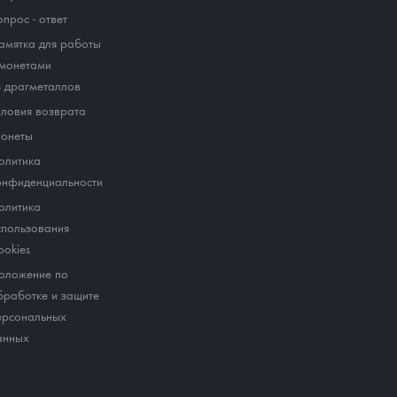
опрос - ответ
амятка для работы
 монетами
з драгметаллов
словия возврата
онеты
олитика
онфиденциальности
олитика
спользования
ookies
оложение по
бработке и защите
ерсональных
анных