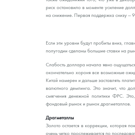
риск остановило в моменте усиление долл
Наборы подарочных и коллекционных монет
на снижение. Первая поддержка снизу — 9
Монеты и жетоны из недрагоценных металлов
Книги по нумизматике
Если эти уровни будут пробиты вниз, гла
полугодии сделаны большие ставки на рын
Слабость доллара начала явно ощущаться
окончательно хороня все возможные ожид
Китай намерен и дальше заставлять плат
валютного демпинга. Это значит, что д
смягчения денежной политики ФРС. Это,
фондовый рынок и рынок драгметаллов.
Драгметаллы
Золото остается в коррекции, которая п
очень четко прослеживается по последова