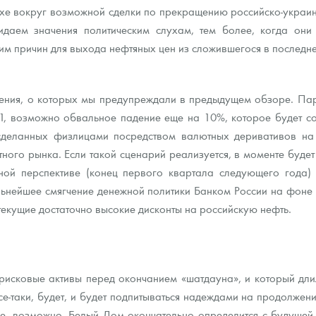
е вокруг возможной сделки по прекращению российско-украинс
даем значения политическим слухам, тем более, когда они 
ра, платины на 2026 год
им причин для выхода нефтяных цен из сложившегося в последн
ления, о которых мы предупреждали в предыдущем обзоре. П
1, возможно обвальное падение еще на 10%, которое будет со
сделанных физлицами посредством валютных деривативов на 
ного рынка. Если такой сценарий реализуется, в моменте будет
чной перспективе (конец первого квартала следующего го
альнейшее смягчение денежной политики Банком России на фоне
текущие достаточно высокие дисконты на российскую нефть.
данных
рисковые активы перед окончанием «шатдауна», и который длил
е-таки, будет, и будет подпитываться надеждами на продолжен
ре, возможно, Белый Дом окончательно определится с будущей