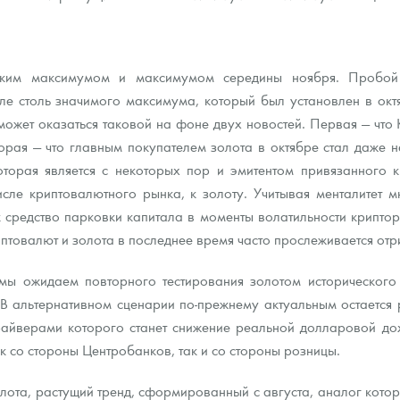
ским максимумом и максимумом середины ноября. Пробой
е столь значимого максимума, который был установлен в октя
может оказаться таковой на фоне двух новостей. Первая — что 
я — что главным покупателем золота в октябре стал даже не
оторая является с некоторых пор и эмитентом привязанного к
исле криптовалютного рынка, к золоту. Учитывая менталитет 
к средство парковки капитала в моменты волатильности криптор
иптовалют и золота в последнее время часто прослеживается отр
 мы ожидаем повторного тестирования золотом историческог
В альтернативном сценарии по-прежнему актуальным остается 
драйверами которого станет снижение реальной долларовой до
 со стороны Центробанков, так и со стороны розницы.
лота, растущий тренд, сформированный с августа, аналог которо