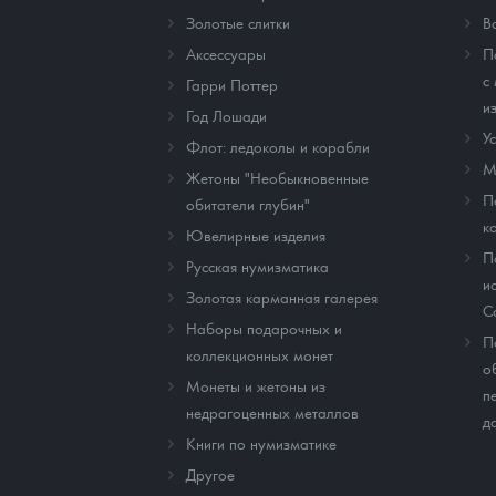
Золотые слитки
В
Аксессуары
П
с
Гарри Поттер
и
Год Лошади
У
Флот: ледоколы и корабли
М
Жетоны "Необыкновенные
П
обитатели глубин"
к
Ювелирные изделия
П
Русская нумизматика
и
Золотая карманная галерея
C
Наборы подарочных и
П
коллекционных монет
о
Монеты и жетоны из
п
недрагоценных металлов
д
Книги по нумизматике
Другое