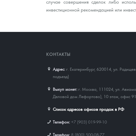
случае совершения сделок либо исполь
инвестиционной рекомендацией или инвес
КОНТАКТЫ
Адрес:
г. Екатеринбург, 620014
,
ул. Радищев
подъезд)
Выкуп монет:
г. Москва, 111024, ул. Авиамо
Деловой дом Лефортово), 10 этаж, офис 9
Список адресов офисов продаж в РФ
Телефон:
+7 (903) 019-99-10
Телефон:
8 (800) 500-08-77