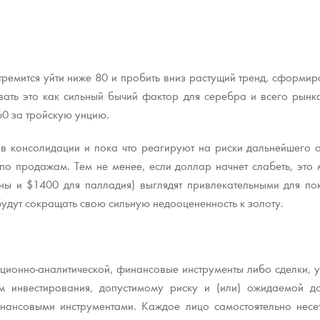
ремится уйти ниже 80 и пробить вниз растущий тренд, сформир
вать это как сильный бычий фактор для серебра и всего рынк
60 за тройскую унцию.
 в консолидации и пока что реагируют на риски дальнейшего 
по продажам. Тем не менее, если доллар начнет слабеть, это
ны и $1400 для палладия) выглядят привлекательными для по
будут сокращать свою сильную недооцененность к золоту.
ионно-аналитической, финансовые инструменты либо сделки, упо
 инвестирования, допустимому риску и (или) ожидаемой до
ансовыми инструментами. Каждое лицо самостоятельно несет