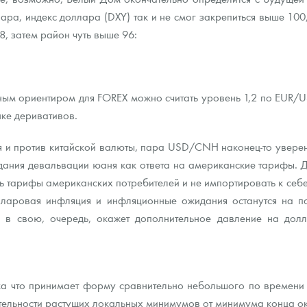
ара, индекс доллара (DXY) так и не смог закрепиться выше 100,
8, затем район чуть выше 96:
вным ориентиром для FOREX можно считать уровень 1,2 по EUR/
ке деривативов.
 и против китайской валюты, пара USD/CNH наконец-то уверенн
ания девальвации юаня как ответа на американские тарифы. Дл
ить тарифы американских потребителей и не импортировать к се
олларовая инфляция и инфляционные ожидания останутся на 
 в свою, очередь, окажет дополнительное давление на долл
ока что принимает форму сравнительно небольшого по времени 
тельности растущих локальных минимумов от минимума конца ок