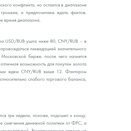
кого конфликта, но остается в диапазоне
громкие, и предпочитаем ждать фактов.
ее время диапазона.
ара USD/RUB ушла ниже 80, CNY/RUB – в
провождаться ликвидацией значительного
Московской бирже, после чего начнется
 отличная возможность для покупки золота
да) мы ждем CNY/RUB выше 12. Фактором
 относительно слабого торгового баланса,
ся три недели, похоже, подошел к концу.
ие смягчения денежной политики от ФРС, а
 кандидатурой. Восстановление спроса на