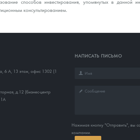
зование способов инвестирования, упомянутых в данной и
тиционным консультированием.
НАПИСАТЬ ПИСЬМО
а, 6 А, 13 этаж, офис 1302 (1
торная, д.12 (бизнес-центр
11А
Нажимая кнопку "Отправить", вы 
компании.