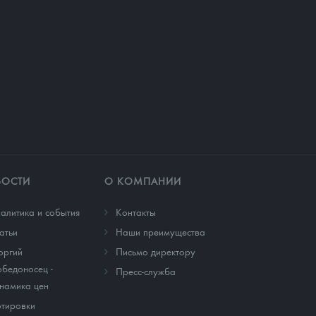
ВОСТИ
О КОМПАНИИ
алитика и события
Контакты
атьи
Наши преимущества
оргий
Письмо директору
бедоносец -
Пресс-служба
намика цен
тировки