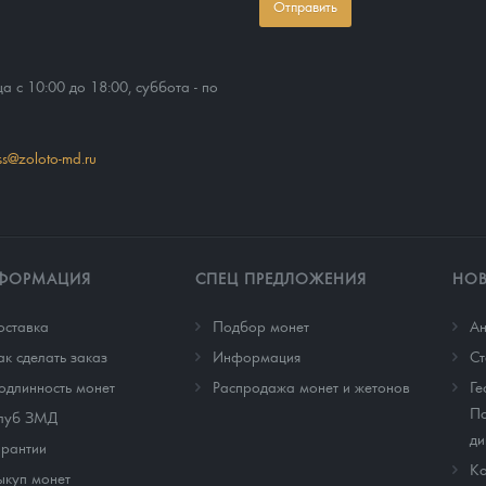
Отправить
ца с 10:00 до 18:00, суббота - по
ss@zoloto-md.ru
ФОРМАЦИЯ
СПЕЦ ПРЕДЛОЖЕНИЯ
НО
оставка
Подбор монет
Ан
ак сделать заказ
Информация
Cт
одлинность монет
Распродажа монет и жетонов
Ге
По
луб ЗМД
ди
арантии
Ко
ыкуп монет