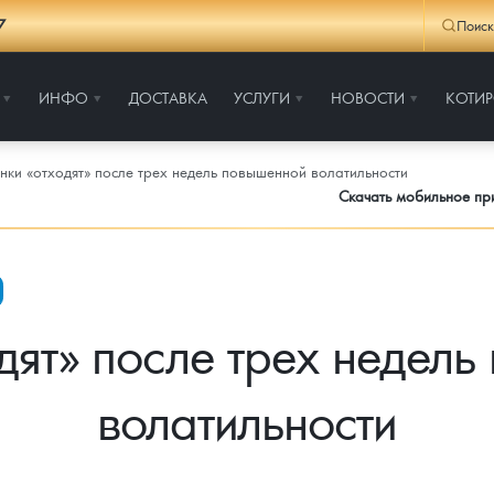
7
Поиск
ИНФО
ДОСТАВКА
УСЛУГИ
НОВОСТИ
КОТИ
нки «отходят» после трех недель повышенной волатильности
Скачать мобильное п
дят» после трех недел
волатильности