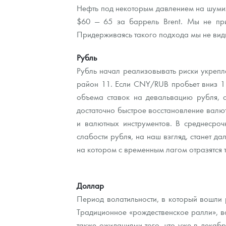
Нефть под некоторым давлением на шумих
$60 — 65 за баррель Brent. Мы не при
Контакты
Золотой червонец Сеятель
Выкуп монет
Распродажа монет и жетонов
Cтатьи
Курс золота и серебра
Итоги 2025 года. Прогноз курсов золота, сереб
Придерживаясь такого подхода мы не вид
О нас
Золотые слитки
Вопрос - ответ
Георгий Победоносец - динамика цен
Лом выкуп
Выкуп серебряных монет
Рубль
Аксессуары
Памятка для работы с монетами из драгметаллов
Скупка слитков
Наши преимущества
Рубль начал реализовывать риски укреп
район 11. Если CNY/RUB пробьет вниз 1
Гарри Поттер
Условия возврата
Письмо директору
объема ставок на девальвацию рубля, 
достаточно быстрое восстановление валют
Год Лошади
Монеты
Пресс-служба
и валютных инструментов. В среднесро
Флот: ледоколы и корабли
Политика конфиденциальности
слабости рубля, на наш взгляд, станет д
на котором с временным лагом отразятся 
Жетоны "Необыкновенные обитатели глубин"
Политика использования Cookies
Ювелирные изделия
Положение по обработке и защите персональных 
Доллар
Период волатильности, в который вошли 
Русская нумизматика
Традиционное «рождественское ралли», вс
Золотая карманная галерея
также ожиданиями того, что уже в декаб