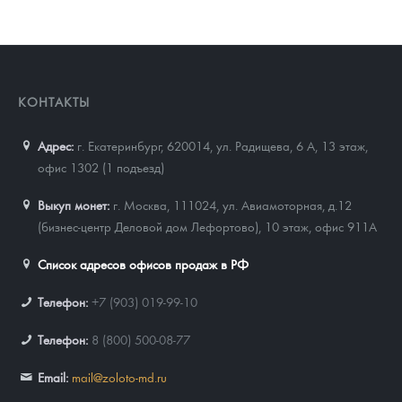
КОНТАКТЫ
Адрес:
г. Екатеринбург, 620014
,
ул. Радищева, 6 А, 13 этаж,
офис 1302 (1 подъезд)
Выкуп монет:
г. Москва, 111024, ул. Авиамоторная, д.12
(бизнес-центр Деловой дом Лефортово), 10 этаж, офис 911А
Список адресов офисов продаж в РФ
Телефон:
+7 (903) 019-99-10
Телефон:
8 (800) 500-08-77
Email:
mail@zoloto-md.ru