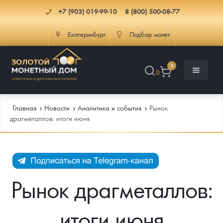
+7 (903) 019-99-10
8 (800) 500-08-77
Екатеринбург
Подбор монет
0
0
Главная
Новости
Аналитика и события
Рынок
драгметаллов: итоги июня
Каталог
Инфо
Каталог Монет
Рынок драгметаллов:
Доставка
Инвестиционные монеты
Как сделать заказ
итоги июня
Услуги
Памятные и старинные монеты
Подлинность монет
Монеты Россия и СССР