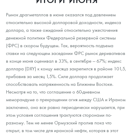
Новости
Монеты и жетоны ЗМД
Клуб ЗМД
Подбор монет
Иностранные
Памятные монеты России и СССР
Рынок драгметаллов в июне оказался под давлением
Котировки
Георгий Победоносец
Гарантии
Информация
Аналитика и события
Монеты стран мира после 1950г
Монеты Царской России
относительно высокой долларовой доходности, индекса
доллара, а также ожиданий относительно ужесточения
Контакты
Золотой червонец Сеятель
Выкуп монет
Распродажа монет и жетонов
Cтатьи
Курс золота и серебра
Итоги 2025 года. Прогноз курсов золота, серебра, платины на
2026 год
денежной политики Федеральной резервной системы
О нас
Золотые слитки
Вопрос - ответ
Георгий Победоносец - динамика цен
Лом выкуп
Выкуп серебряных монет
(ФРС) в скором будущем. Так, вероятность подъема
ставки на следующем заседании ФРС рынок деривативов
Аксессуары
Памятка для работы с монетами из драгметаллов
Скупка слитков
Наши преимущества
в конце июня оценивал в 33%, в сентябре — 67%; индекс
доллара (DXY) к концу месяца закрепился в районе 101,5,
Гарри Поттер
Условия возврата
Письмо директору
прибавив за месяц 1,5%. Силе доллара продолжает
Год Лошади
Монеты
способствовать напряженность на Ближнем Востоке.
Пресс-служба
Несмотря на то, что соглашение о 60-дневном
Флот: ледоколы и корабли
Политика конфиденциальности
меморандуме о прекращении огня между США и Ираном
заключено, оно все равно периодически нарушается, при
Жетоны "Необыкновенные обитатели глубин"
Политика использования Cookies
этом условия соглашения трактуются сторонами по-
разному. Тем не менее Ормузский пролив пока что
Ювелирные изделия
Положение по обработке и защите персональных данных
открыт, в том числе для иранской нефти, которая в этот