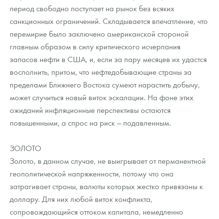
Русская нумизматика
период свободно поступает на рынок без всяких
санкционных ограничений. Складывается впечатление, что
Золотая карманная галерея
перемирие было заключено американской стороной
главным образом в силу критического исчерпания
Наборы подарочных и коллекционных монет
запасов нефти в США, и, если за пару месяцев их удастся
Монеты и жетоны из недрагоценных металлов
восполнить, притом, что нефтедобывающие страны за
пределами Ближнего Востока сумеют нарастить добычу,
Книги по нумизматике
может случиться новый виток эскалации. На фоне этих
ожиданий инфляционные перспективы остаются
повышенными, а спрос на риск — подавленным.
ЗОЛОТО
Золото, в данном случае, не выигрывает от перманентной
геополитической напряженности, потому что она
затрагивает страны, валюты которых жестко привязаны к
доллару. Для них любой виток конфликта,
сопровождающийся оттоком капитала, немедленно