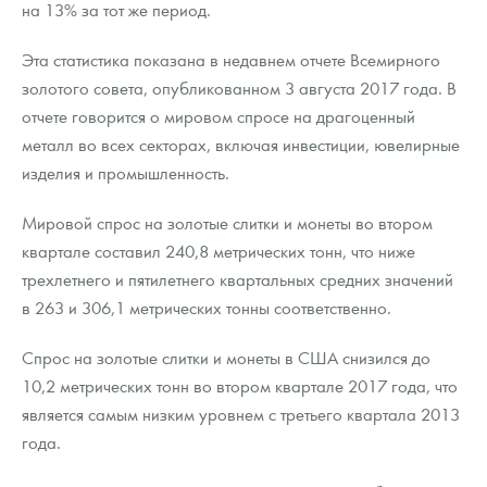
на 13% за тот же период.
Русская нумизматика
Золотая карманная галерея
Эта статистика показана в недавнем отчете Всемирного
золотого совета, опубликованном 3 августа 2017 года. В
Наборы подарочных и коллекционных монет
отчете говорится о мировом спросе на драгоценный
металл во всех секторах, включая инвестиции, ювелирные
Монеты и жетоны из недрагоценных металлов
изделия и промышленность.
Книги по нумизматике
Мировой спрос на золотые слитки и монеты во втором
квартале составил 240,8 метрических тонн, что ниже
трехлетнего и пятилетнего квартальных средних значений
в 263 и 306,1 метрических тонны соответственно.
Спрос на золотые слитки и монеты в США снизился до
10,2 метрических тонн во втором квартале 2017 года, что
является самым низким уровнем с третьего квартала 2013
года.