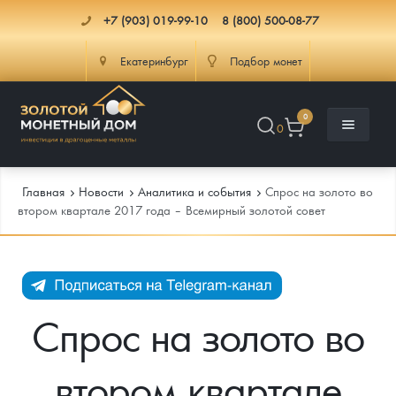
+7 (903) 019-99-10
8 (800) 500-08-77
Екатеринбург
Подбор монет
0
0
Главная
Новости
Аналитика и события
Спрос на золото во
втором квартале 2017 года – Всемирный золотой совет
Каталог
Инфо
Каталог Монет
Спрос на золото во
Доставка
Инвестиционные монеты
Как сделать заказ
втором квартале
Услуги
Памятные и старинные монеты
Подлинность монет
Монеты Россия и СССР