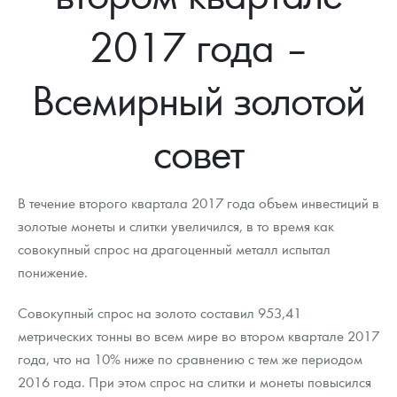
Новости
Монеты и жетоны ЗМД
Клуб ЗМД
Подбор монет
Иностранные
Памятные монеты России и СССР
2017 года –
Котировки
Георгий Победоносец
Гарантии
Информация
Аналитика и события
Монеты стран мира после 1950г
Монеты Царской России
Всемирный золотой
Контакты
Золотой червонец Сеятель
Выкуп монет
Распродажа монет и жетонов
Cтатьи
Курс золота и серебра
Итоги 2025 года. Прогноз курсов золота, серебра, платины на
2026 год
О нас
Золотые слитки
Вопрос - ответ
Георгий Победоносец - динамика цен
Лом выкуп
Выкуп серебряных монет
совет
Аксессуары
Памятка для работы с монетами из драгметаллов
Скупка слитков
Наши преимущества
В течение второго квартала 2017 года объем инвестиций в
Гарри Поттер
Условия возврата
Письмо директору
золотые монеты и слитки увеличился, в то время как
совокупный спрос на драгоценный металл испытал
Год Лошади
Монеты
Пресс-служба
понижение.
Флот: ледоколы и корабли
Политика конфиденциальности
Совокупный спрос на золото составил 953,41
Жетоны "Необыкновенные обитатели глубин"
Политика использования Cookies
метрических тонны во всем мире во втором квартале 2017
года, что на 10% ниже по сравнению с тем же периодом
Ювелирные изделия
Положение по обработке и защите персональных данных
2016 года. При этом спрос на слитки и монеты повысился