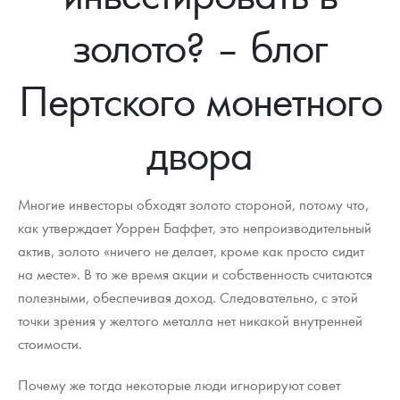
Новости
Монеты и жетоны ЗМД
Клуб ЗМД
Подбор монет
Иностранные
Памятные монеты России и СССР
золото? – блог
Котировки
Георгий Победоносец
Гарантии
Информация
Аналитика и события
Монеты стран мира после 1950г
Монеты Царской России
Пертского монетного
Контакты
Золотой червонец Сеятель
Выкуп монет
Распродажа монет и жетонов
Cтатьи
Курс золота и серебра
Итоги 2025 года. Прогноз курсов золота, серебра, платины на
2026 год
О нас
Золотые слитки
Вопрос - ответ
Георгий Победоносец - динамика цен
Лом выкуп
Выкуп серебряных монет
двора
Аксессуары
Памятка для работы с монетами из драгметаллов
Скупка слитков
Наши преимущества
Многие инвесторы обходят золото стороной, потому что,
Гарри Поттер
Условия возврата
Письмо директору
как утверждает Уоррен Баффет, это непроизводительный
актив, золото «ничего не делает, кроме как просто сидит
Год Лошади
Монеты
Пресс-служба
на месте». В то же время акции и собственность считаются
Флот: ледоколы и корабли
Политика конфиденциальности
полезными, обеспечивая доход. Следовательно, с этой
точки зрения у желтого металла нет никакой внутренней
Жетоны "Необыкновенные обитатели глубин"
Политика использования Cookies
стоимости.
Ювелирные изделия
Положение по обработке и защите персональных данных
Почему же тогда некоторые люди игнорируют совет