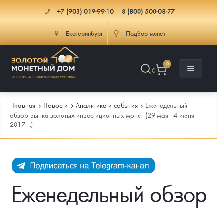
+7 (903) 019-99-10
8 (800) 500-08-77
Екатеринбург
Подбор монет
0
0
Главная
Новости
Аналитика и события
Еженедельный
обзор рынка золотых инвестиционных монет (29 мая - 4 июня
2017 г.)
Каталог
Инфо
Каталог Монет
Доставка
Инвестиционные монеты
Как сделать заказ
Еженедельный обзор
Услуги
Памятные и старинные монеты
Подлинность монет
Монеты Россия и СССР