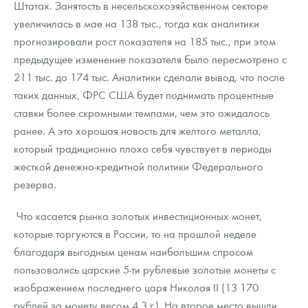
Штатах. Занятость в несельскохозяйственном секторе
Русская нумизматика
увеличилась в мае на 138 тыс., тогда как аналитики
Золотая карманная галерея
прогнозировали рост показателя на 185 тыс., при этом
предыдущее изменение показателя было пересмотрено с
Наборы подарочных и коллекционных монет
211 тыс. до 174 тыс. Аналитики сделали вывод, что после
таких данных, ФРС США будет поднимать процентные
Монеты и жетоны из недрагоценных металлов
ставки более скромными темпами, чем это ожидалось
Книги по нумизматике
ранее. А это хорошая новость для желтого металла,
который традиционно плохо себя чувствует в периоды
жесткой денежно-кредитной политики Федерального
резерва.
Что касается рынка золотых инвестиционных монет,
которые торгуются в России, то на прошлой неделе
благодаря выгодным ценам наибольшим спросом
пользовались царские 5-ти рублевые золотые монеты с
изображением последнего царя Николая II (13 170
рублей за монету весом 4,3 г.). На второе место вышли