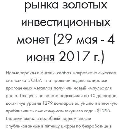
рынка золотых
Новости
Монеты и жетоны ЗМД
Клуб ЗМД
Подбор монет
Иностранные
Памятные монеты России и СССР
инвестиционных
Котировки
Георгий Победоносец
Гарантии
Информация
Аналитика и события
Монеты стран мира после 1950г
Монеты Царской России
Контакты
Золотой червонец Сеятель
Выкуп монет
Распродажа монет и жетонов
Cтатьи
Курс золота и серебра
Итоги 2025 года. Прогноз курсов золота, серебра, платины на
монет (29 мая - 4
2026 год
О нас
Золотые слитки
Вопрос - ответ
Георгий Победоносец - динамика цен
Лом выкуп
Выкуп серебряных монет
июня 2017 г.)
Аксессуары
Памятка для работы с монетами из драгметаллов
Скупка слитков
Наши преимущества
Гарри Поттер
Условия возврата
Письмо директору
Новые теракты в Англии, слабая макроэкономическая
статистика в США - на прошлой неделе котировки
Год Лошади
Монеты
Пресс-служба
драгоценных металлов получили новый импульс для
роста. Так цены на золото подскочили на 10 долларов,
Флот: ледоколы и корабли
Политика конфиденциальности
достигнув уровня 1279 долларов за унцию и вплотную
Жетоны "Необыкновенные обитатели глубин"
Политика использования Cookies
приблизились к максимумам текущего года - $1295.
Главный вклад в подобный подъем внесли
Ювелирные изделия
Положение по обработке и защите персональных данных
опубликованные в пятницу цифры по безработице в