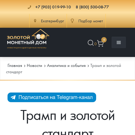
+7 (903) 019-99-10
8 (800) 500-08-77
Екатеринбург
Подбор монет
0
0
Главная
Новости
Аналитика и события
Трамп и золотой
стандарт
Каталог
Инфо
Каталог Монет
Трамп и золотой
Доставка
Инвестиционные монеты
Как сделать заказ
стандарт
Услуги
Памятные и старинные монеты
Подлинность монет
Монеты Россия и СССР