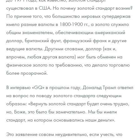
Русская нумизматика
существовал в США. Но почему золотой стандарт возник?
По причине того, что большинство мировых супердержав
Золотая карманная галерея
имело разные валюты в 1800-1900 гг., а золото служило
Наборы подарочных и коллекционных монет
общим знаменателем, обеспечивающим американский
доллар, британский фунт, французский франк и другие
Монеты и жетоны из недрагоценных металлов
ведущие валюты. Другими словами, доллар (как и,
впрочем, любая другая валюта) мог быть обменен на
Книги по нумизматике
физическое золото по требованию, что делало торговлю
более прозрачной.
В интервью «GQ» в прошлом году, Дональд Трамп ответил
на вопрос по поводу золотого стандарта следующим
образом: «Вернуть золотой стандарт будет очень трудно,
но, Боже, это было бы замечательно. Мы бы имели
стандарт, на котором основывались наши деньги».
Это заявление совсем неудивительно, если учесть, что