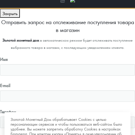
Закрыть
Отправить запрос на отслеживание поступления товара
в магазин
Золотой монетный дом
в автоматическом режиме будет отслеживать поступление
выбранного товара в магазин, с последующим уведомлением клиента.
Имя
E-mail
Телефон
Золотой Монетный Дом обрабатывает Cookies с целью
персонализации сервисов и чтобы пользоваться веб-сайтом было
удобнее. Вы можете запретить обработку Cookies в настройках
браузера. При нажатии кнопки «Принять» в окне-уведомлении об