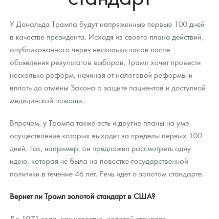
Новости
Монеты и жетоны ЗМД
Клуб ЗМД
Подбор монет
Иностранные
Памятные монеты России и СССР
У Дональда Трампа будут напряженные первые 100 дней
Котировки
Георгий Победоносец
Гарантии
Информация
Аналитика и события
Монеты стран мира после 1950г
Монеты Царской России
в качестве президента. Исходя из своего плана действий,
опубликованного через несколько часов после
Контакты
Золотой червонец Сеятель
Выкуп монет
Распродажа монет и жетонов
Cтатьи
Курс золота и серебра
Итоги 2025 года. Прогноз курсов золота, серебра, платины на
2026 год
объявления результатов выборов, Трамп хочет провести
О нас
Золотые слитки
Вопрос - ответ
Георгий Победоносец - динамика цен
Лом выкуп
Выкуп серебряных монет
несколько реформ, начиная от налоговой реформы и
вплоть до отмены Закона о защите пациентов и доступной
Аксессуары
Памятка для работы с монетами из драгметаллов
Скупка слитков
Наши преимущества
медицинской помощи.
Гарри Поттер
Условия возврата
Письмо директору
Впрочем, у Трампа также есть и другие планы на уме,
осуществление которых выходит за пределы первых 100
Год Лошади
Монеты
Пресс-служба
дней. Так, например, он предложил рассмотреть одну
Флот: ледоколы и корабли
Политика конфиденциальности
идею, которая не была на повестке государственной
политики в течение 46 лет. Речь идет о золотом стандарте.
Жетоны "Необыкновенные обитатели глубин"
Политика использования Cookies
Вернет ли Трамп золотой стандарт в США?
Ювелирные изделия
Положение по обработке и защите персональных данных
До 1971 года, как известно, золотой стандарт