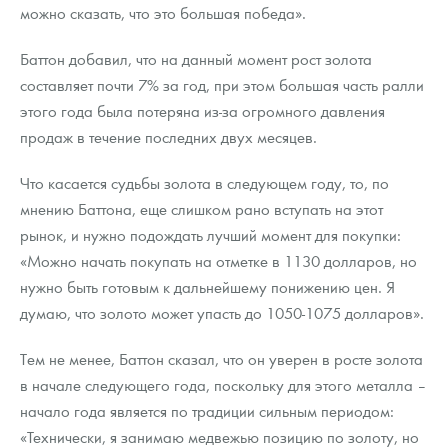
Русская нумизматика
можно сказать, что это большая победа».
Золотая карманная галерея
Баттон добавил, что на данный момент рост золота
составляет почти 7% за год, при этом большая часть ралли
Наборы подарочных и коллекционных монет
этого года была потеряна из-за огромного давления
продаж в течение последних двух месяцев.
Монеты и жетоны из недрагоценных металлов
Что касается судьбы золота в следующем году, то, по
Книги по нумизматике
мнению Баттона, еще слишком рано вступать на этот
рынок, и нужно подождать лучший момент для покупки:
«Можно начать покупать на отметке в 1130 долларов, но
нужно быть готовым к дальнейшему понижению цен. Я
думаю, что золото может упасть до 1050-1075 долларов».
Тем не менее, Баттон сказал, что он уверен в росте золота
в начале следующего года, поскольку для этого металла –
начало года является по традиции сильным периодом:
«Технически, я занимаю медвежью позицию по золоту, но