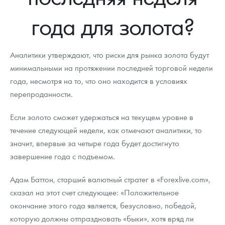
Новости
Монеты и жетоны ЗМД
Клуб ЗМД
Подбор монет
Иностранные
Памятные монеты России и СССР
года для золота?
Котировки
Георгий Победоносец
Гарантии
Информация
Аналитика и события
Монеты стран мира после 1950г
Монеты Царской России
Контакты
Золотой червонец Сеятель
Выкуп монет
Распродажа монет и жетонов
Cтатьи
Курс золота и серебра
Итоги 2025 года. Прогноз курсов золота, серебра, платины на
Аналитики утверждают, что риски для рынка золота будут
2026 год
минимальными на протяжении последней торговой недели
О нас
Золотые слитки
Вопрос - ответ
Георгий Победоносец - динамика цен
Лом выкуп
Выкуп серебряных монет
года, несмотря на то, что оно находится в условиях
перепроданности.
Аксессуары
Памятка для работы с монетами из драгметаллов
Скупка слитков
Наши преимущества
Если золото сможет удержаться на текущем уровне в
Гарри Поттер
Условия возврата
Письмо директору
течение следующей недели, как отмечают аналитики, то
Год Лошади
Монеты
значит, впервые за четыре года будет достигнуто
Пресс-служба
завершение года с подъемом.
Флот: ледоколы и корабли
Политика конфиденциальности
Адам Баттон, старший валютный стратег в «Forexlive.com»,
Жетоны "Необыкновенные обитатели глубин"
Политика использования Cookies
сказал на этот счет следующее: «Положительное
окончание этого года является, безусловно, победой,
Ювелирные изделия
Положение по обработке и защите персональных данных
которую должны отпраздновать «быки», хотя вряд ли