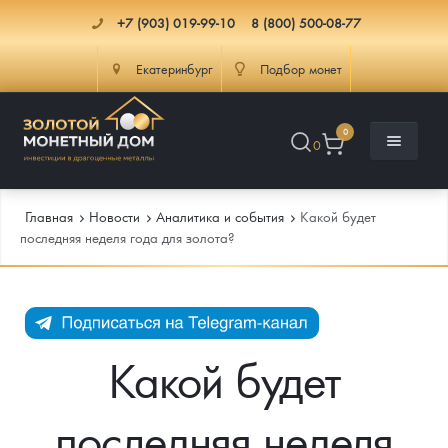
+7 (903) 019-99-10
8 (800) 500-08-77
Екатеринбург
Подбор монет
0
0
Главная
Новости
Аналитика и события
Какой будет
последняя неделя года для золота?
Каталог
Инфо
Каталог Монет
Какой будет
Доставка
Инвестиционные монеты
Как сделать заказ
последняя неделя
Услуги
Памятные и старинные монеты
Подлинность монет
Монеты Россия и СССР