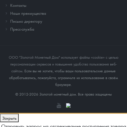
Контакты
Наши преимущества
Письмо директору
Пресс-служба
ООО "Золотой Монетный Дом" использует файлы «cookie» с целью
персонализации сервисов и повышения удобства пользования веб-
сайтом
. Если вы не хотите, чтобы ваши пользовательские данные
обрабатывались, пожалуйста, ограничьте их использование в своём
браузере.
© 2012-2026 Золотой монетный дом. Все права защищены
Закрыть
Отправить запрос на отслеживание поступления товара