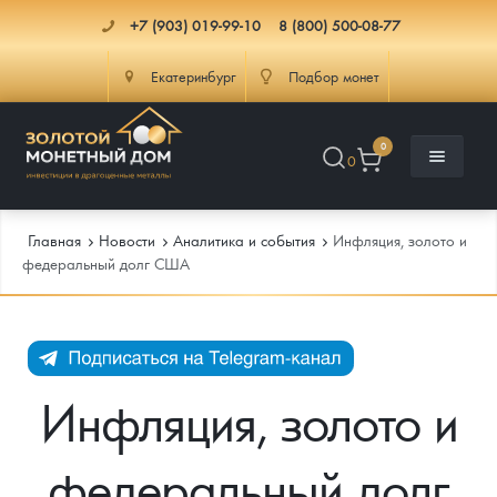
+7 (903) 019-99-10
8 (800) 500-08-77
Екатеринбург
Подбор монет
0
0
Главная
Новости
Аналитика и события
Инфляция, золото и
федеральный долг США
Каталог
Инфо
Каталог Монет
Инфляция, золото и
Доставка
Инвестиционные монеты
Как сделать заказ
федеральный долг
Услуги
Памятные и старинные монеты
Подлинность монет
Монеты Россия и СССР