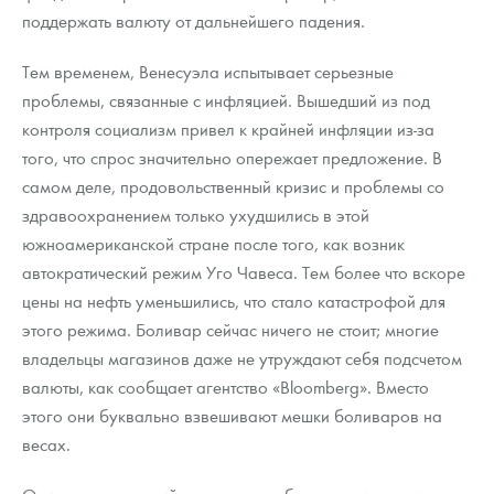
Русская нумизматика
поддержать валюту от дальнейшего падения.
Золотая карманная галерея
Тем временем, Венесуэла испытывает серьезные
проблемы, связанные с инфляцией. Вышедший из под
Наборы подарочных и коллекционных монет
контроля социализм привел к крайней инфляции из-за
Монеты и жетоны из недрагоценных металлов
того, что спрос значительно опережает предложение. В
самом деле, продовольственный кризис и проблемы со
Книги по нумизматике
здравоохранением только ухудшились в этой
южноамериканской стране после того, как возник
автократический режим Уго Чавеса. Тем более что вскоре
цены на нефть уменьшились, что стало катастрофой для
этого режима. Боливар сейчас ничего не стоит; многие
владельцы магазинов даже не утруждают себя подсчетом
валюты, как сообщает агентство «Bloomberg». Вместо
этого они буквально взвешивают мешки боливаров на
весах.