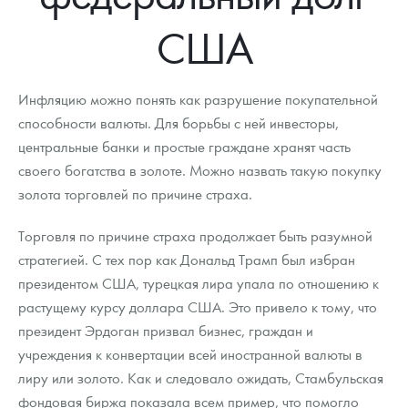
Новости
Монеты и жетоны ЗМД
Клуб ЗМД
Подбор монет
Иностранные
Памятные монеты России и СССР
США
Котировки
Георгий Победоносец
Гарантии
Информация
Аналитика и события
Монеты стран мира после 1950г
Монеты Царской России
Контакты
Золотой червонец Сеятель
Выкуп монет
Распродажа монет и жетонов
Cтатьи
Курс золота и серебра
Итоги 2025 года. Прогноз курсов золота, серебра, платины на
Инфляцию можно понять как разрушение покупательной
2026 год
способности валюты. Для борьбы с ней инвесторы,
О нас
Золотые слитки
Вопрос - ответ
Георгий Победоносец - динамика цен
Лом выкуп
Выкуп серебряных монет
центральные банки и простые граждане хранят часть
своего богатства в золоте. Можно назвать такую покупку
Аксессуары
Памятка для работы с монетами из драгметаллов
Скупка слитков
Наши преимущества
золота торговлей по причине страха.
Гарри Поттер
Условия возврата
Письмо директору
Торговля по причине страха продолжает быть разумной
Год Лошади
Монеты
стратегией. С тех пор как Дональд Трамп был избран
Пресс-служба
президентом США, турецкая лира упала по отношению к
Флот: ледоколы и корабли
Политика конфиденциальности
растущему курсу доллара США. Это привело к тому, что
президент Эрдоган призвал бизнес, граждан и
Жетоны "Необыкновенные обитатели глубин"
Политика использования Cookies
учреждения к конвертации всей иностранной валюты в
Ювелирные изделия
Положение по обработке и защите персональных данных
лиру или золото. Как и следовало ожидать, Стамбульская
фондовая биржа показала всем пример, что помогло