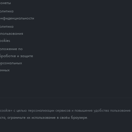
онеты
олитика
онфиденциальности
олитика
спользования
ookies
оложение по
бработке и защите
ерсональных
анных
okie» с целью персонализации сервисов и повышения удобства пользования 
та, ограничьте их использование в своём браузере.