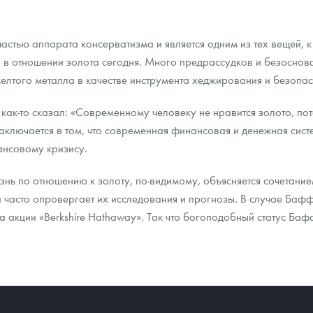
частью аппарата консерватизма и является одним из тех вещей, к
о в отношении золота сегодня. Много предрассудков и безосно
желтого металла в качестве инструмента хеджирования и безопа
как-то сказал: «Современному человеку не нравится золото, по
заключается в том, что современная финансовая и денежная сист
ансовому кризису.
нь по отношению к золоту, по-видимому, объясняется сочетани
та часто опровергает их исследования и прогнозы. В случае Бафф
а акции «Berkshire Hathaway». Так что богоподобный статус Ба