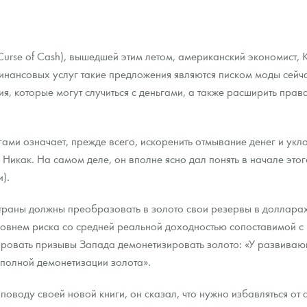
ра, платины на 2026 год
Curse of Cash), вышедшей этим летом, американский экономист, 
инансовых услуг такие предложения являются писком моды сейчас
ия, которые могут случиться с деньгами, а также расширить пра
ми означает, прежде всего, искоренить отмывание денег и укло
? Никак. На самом деле, он вполне ясно дал понять в начале этог
).
страны должны преобразовать в золото свои резервы в доллара
 уровнем риска со средней реальной доходностью сопоставимой 
данных
ровать призывы Запада демонетизировать золото: «У развивающ
 полной демонетизации золота».
оводу своей новой книги, он сказал, что нужно избавляться от