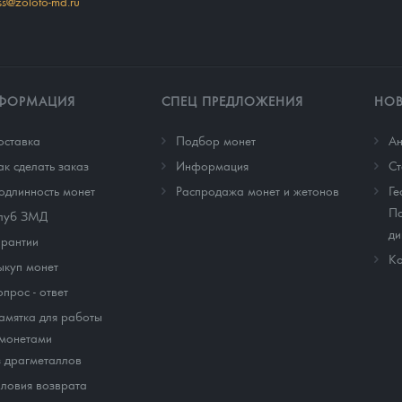
ss@zoloto-md.ru
ФОРМАЦИЯ
СПЕЦ ПРЕДЛОЖЕНИЯ
НО
оставка
Подбор монет
Ан
ак сделать заказ
Информация
Cт
одлинность монет
Распродажа монет и жетонов
Ге
По
луб ЗМД
ди
арантии
Ко
ыкуп монет
опрос - ответ
амятка для работы
 монетами
з драгметаллов
словия возврата