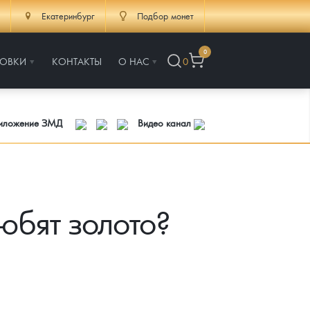
Екатеринбург
Подбор монет
0
РОВКИ
КОНТАКТЫ
О НАС
0
риложение ЗМД
Видео канал
юбят золото?