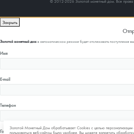
© 2012-2026 Золотой монетный дом. Все прав
Закрыть
Отпр
Золотой монетный дом
в автоматическом режиме будет отслеживать поступление в
Имя
E-mail
Телефон
Золотой Монетный Дом обрабатывает Cookies с целью персонализации 
Город
пользоваться веб-сайтом было удобнее. Вы можете запретить обработку