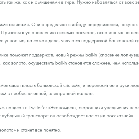
ть так же, как и с мишенями в тире. Нужно избавляться от всех 
ими активами. Они определяют свободу передвижения, покупок и
 Призывы к установлению системы расчетов, основанных на нео
еступностью, на самом деле, являются поддержкой банковской с
ике поможет поддержать новый режим bail-in (спасение лопнув
 как золото, осуществить bail-in становится сложнее, чем испол
меньшает власть банковской системы, и переносит ее в руки лю
чем в необеспеченной, электронной валюте.
, написал в Twitter’e: «Экономисты, сторонники увеличения влас
т публичный транспорт: он освобождает нас от их россказней».
олото» и станет все понятно.