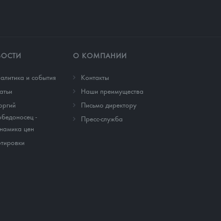
ВОСТИ
О КОМПАНИИ
алитика и события
Контакты
атьи
Наши преимущества
оргий
Письмо директору
бедоносец -
Пресс-служба
намика цен
тировки