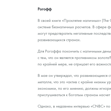
Рогофф
Контакты
Золотой червонец Сеятель
Выкуп монет
Распродажа монет и жетонов
Cтатьи
Курс золота и серебра
Итоги 2025 года. Прогноз курсов золота, сереб
В своей книге «Проклятие наличных» (The 
О нас
Золотые слитки
Вопрос - ответ
Георгий Победоносец - динамика цен
Лом выкуп
Выкуп серебряных монет
системе безналичных расчетов. В сфере ф
Аксессуары
Памятка для работы с монетами из драгметаллов
Скупка слитков
могут предотвратить негативные последств
Наши преимущества
развивающихся странах.
Гарри Поттер
Условия возврата
Письмо директору
Для Рогоффа покончить с наличными деньга
Год Лошади
Монеты
Пресс-служба
с тем, что он является противником золота
по крайней мере, не отрицает его важности
Флот: ледоколы и корабли
Политика конфиденциальности
В мае он утверждал, что развивающиеся 
Жетоны "Необыкновенные обитатели глубин"
Политика использования Cookies
металле, что это «актив с крайне низким
Ювелирные изделия
Положение по обработке и защите персональных 
экономики, по его мнению, должны игнори
прислушиваться к богатым странам насчет
Русская нумизматика
Однако, в недавнем интервью «CNBC» по п
Золотая карманная галерея