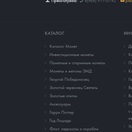
Пресс-служба:
8(968) 917-07-92
pre
КАТАЛОГ
ИН
Каталог Монет
Д
Инвестиционные монеты
К
Памятные и старинные монеты
П
Монеты и жетоны ЗМД
К
Георгий Победоносец
Г
Золотой червонец Сеятель
В
Золотые слитки
В
Аксессуары
П
с
Гарри Поттер
и
Год Лошади
У
Флот: ледоколы и корабли