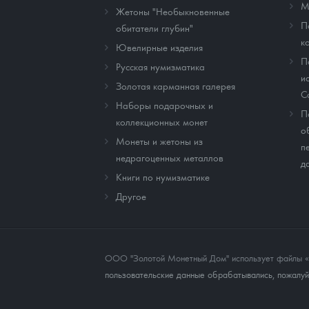
М
Жетоны "Необыкновенные
П
обитатели глубин"
к
Ювелирные изделия
П
Русская нумизматика
и
Золотая карманная галерея
C
Наборы подарочных и
П
коллекционных монет
о
Монеты и жетоны из
п
недрагоценных металлов
д
Книги по нумизматике
Другое
ООО "Золотой Монетный Дом" использует файлы «co
пользовательские данные обрабатывались, пожалуйс