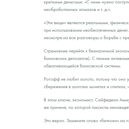
крепкими деньгами: «С ними нужно поступа
необработанных алмазов и т. д.».
Наборы подарочных и коллекционных монет
«Эти вещи» являются реальными, физическ
Монеты и жетоны из недрагоценных металлов
при использовании необеспеченных денег.
Книги по нумизматике
несмотря на все разговоры о борьбе с пр
Стремление перейти к безналичной эконом
банковских депозитов). С такими активами,
обваливающейся банковской системы.
Рогофф не любит золото, потому что оно у
сбережения в золотых монетах и слитках, 
В этом ключе, экономист, Сайфедеан Аммус
же причине, по которой таксисты ненавидя
Это верно. Замените слово «биткоин» на «з