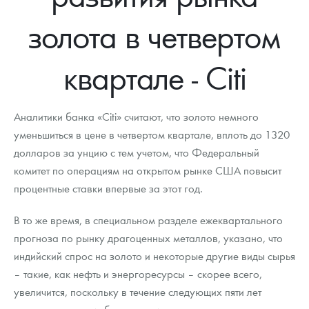
Новости
Монеты и жетоны ЗМД
Клуб ЗМД
Подбор монет
Иностранные
Памятные монеты России и СССР
золота в четвертом
Котировки
Георгий Победоносец
Гарантии
Информация
Аналитика и события
Монеты стран мира после 1950г
Монеты Царской России
квартале - Citi
Контакты
Золотой червонец Сеятель
Выкуп монет
Распродажа монет и жетонов
Cтатьи
Курс золота и серебра
Итоги 2025 года. Прогноз курсов золота, серебра, платины на
2026 год
О нас
Золотые слитки
Вопрос - ответ
Георгий Победоносец - динамика цен
Лом выкуп
Выкуп серебряных монет
Аналитики банка «Citi» считают, что золото немного
Аксессуары
Памятка для работы с монетами из драгметаллов
Скупка слитков
уменьшиться в цене в четвертом квартале, вплоть до 1320
Наши преимущества
долларов за унцию с тем учетом, что Федеральный
Гарри Поттер
Условия возврата
Письмо директору
комитет по операциям на открытом рынке США повысит
процентные ставки впервые за этот год.
Год Лошади
Монеты
Пресс-служба
В то же время, в специальном разделе ежеквартального
Флот: ледоколы и корабли
Политика конфиденциальности
прогноза по рынку драгоценных металлов, указано, что
Жетоны "Необыкновенные обитатели глубин"
Политика использования Cookies
индийский спрос на золото и некоторые другие виды сырья
– такие, как нефть и энергоресурсы – скорее всего,
Ювелирные изделия
Положение по обработке и защите персональных данных
увеличится, поскольку в течение следующих пяти лет