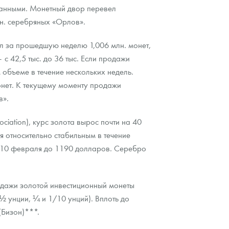
данными. Монетный двор перевел
н. серебряных «Орлов».
л за прошедшую неделю 1,006 млн. монет,
 42,5 тыс. до 36 тыс. Если продажи
объеме в течение нескольких недель.
нет. К текущему моменту продажи
в».
iation), курс золота вырос почти на 40
я относительно стабильным в течение
ся 10 февраля до 1190 долларов. Серебро
одажи золотой инвестиционный монеты
½ унции, ¼ и 1/10 унций). Вплоть до
(Бизон)***.