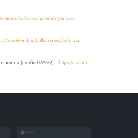
oto-md.ru/bullion-coins/serebryanaya-
ps://zoloto-md.ru/bullion-coins/zolotaya-
го золота (проба 0,9999) –
https://zoloto-