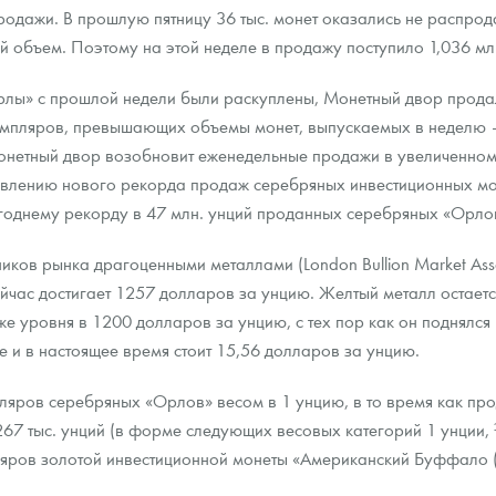
родажи. В прошлую пятницу 36 тыс. монет оказались не распро
й объем. Поэтому на этой неделе в продажу поступило 1,036 мл
ра, платины на 2026 год
Орлы» с прошлой недели были раскуплены, Монетный двор прода
мпляров, превышающих объемы монет, выпускаемых в неделю – с
онетный двор возобновит еженедельные продажи в увеличенном 
новлению нового рекорда продаж серебряных инвестиционных мо
однему рекорду в 47 млн. унций проданных серебряных «Орло
ов рынка драгоценными металлами (London Bullion Market Assoc
йчас достигает 1257 долларов за унцию. Желтый металл остаетс
иже уровня в 1200 долларов за унцию, с тех пор как он поднял
е и в настоящее время стоит 15,56 долларов за унцию.
данных
пляров серебряных «Орлов» весом в 1 унцию, в то время как пр
67 тыс. унций (в форме следующих весовых категорий 1 унции, 
ляров золотой инвестиционной монеты «Американский Буффало 