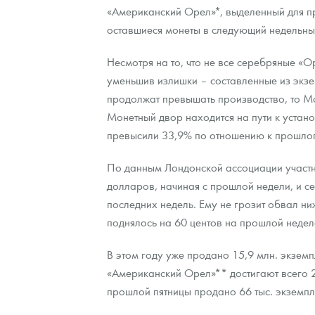
«Американский Орел»*, выделенный для п
оставшиеся монеты в следующий недельны
Контакты
Золотой червонец Сеятель
Выкуп монет
Распродажа монет и жетонов
Cтатьи
Курс золота и серебра
Итоги 2025 года. Прогноз курсов золота, сереб
Несмотря на то, что не все серебряные «
О нас
Золотые слитки
Вопрос - ответ
Георгий Победоносец - динамика цен
Лом выкуп
Выкуп серебряных монет
уменьшив излишки – составленные из экзе
Аксессуары
Памятка для работы с монетами из драгметаллов
Скупка слитков
Наши преимущества
продолжат превышать производство, то М
Монетный двор находится на пути к уста
Гарри Поттер
Условия возврата
Письмо директору
превысили 33,9% по отношению к прошлог
Год Лошади
Монеты
Пресс-служба
По данным Лондонской ассоциации участник
долларов, начиная с прошлой недели, и се
Флот: ледоколы и корабли
Политика конфиденциальности
последних недель. Ему не грозит обвал н
Жетоны "Необыкновенные обитатели глубин"
Политика использования Cookies
поднялось на 60 центов на прошлой недел
Ювелирные изделия
Положение по обработке и защите персональных 
В этом году уже продано 15,9 млн. экзем
«Американский Орел»** достигают всего 2
Русская нумизматика
прошлой пятницы продано 66 тыс. экземп
Золотая карманная галерея