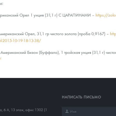
ы:
ериканский Орел 1 унция (31,1 г) С ЦАРАПИНАМИ –
https://zol
ериканский Орел, 31,1 гр чистого золота (проба 0,9167) –
htt
rel-2015-10-19-18-13-38/
мериканский Бизон (Буффало), 1 тройская унция (31,1 г) чисто
/
НАПИСАТЬ ПИСЬМО
а, 6 А, 13 этаж, офис 1302 (1