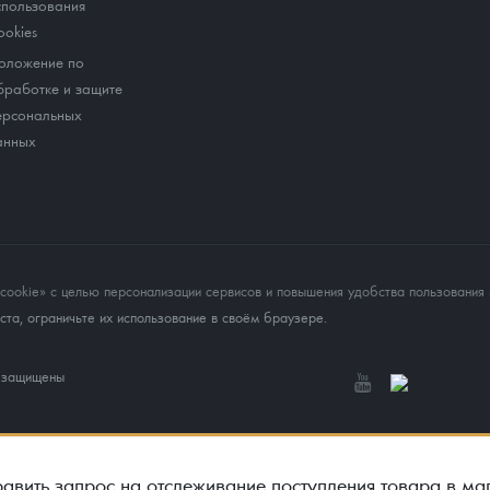
спользования
ookies
оложение по
бработке и защите
ерсональных
анных
okie» с целью персонализации сервисов и повышения удобства пользования 
та, ограничьте их использование в своём браузере.
а защищены
авить запрос на отслеживание поступления товара в ма