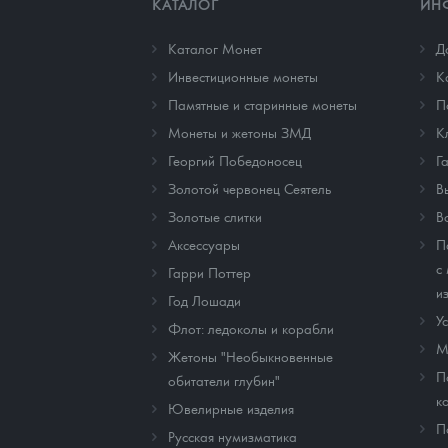
КАТАЛОГ
ИН
Каталог Монет
Д
Инвестиционные монеты
К
Памятные и старинные монеты
П
Монеты и жетоны ЗМД
К
Георгий Победоносец
Г
Золотой червонец Сеятель
В
Золотые слитки
В
Аксессуары
П
с
Гарри Поттер
и
Год Лошади
У
Флот: ледоколы и корабли
М
Жетоны "Необыкновенные
П
обитатели глубин"
к
Ювелирные изделия
П
Русская нумизматика