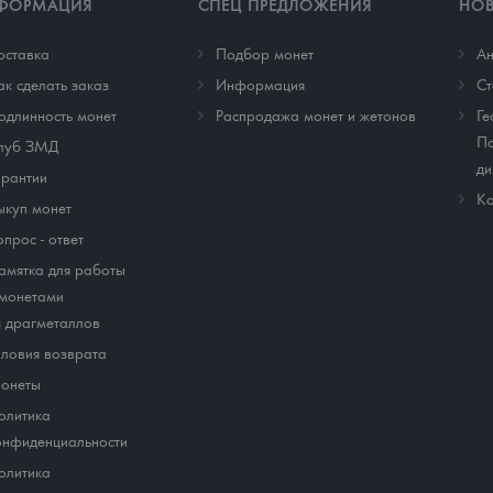
ФОРМАЦИЯ
СПЕЦ ПРЕДЛОЖЕНИЯ
НО
оставка
Подбор монет
Ан
ак сделать заказ
Информация
Cт
одлинность монет
Распродажа монет и жетонов
Ге
По
луб ЗМД
ди
арантии
Ко
ыкуп монет
опрос - ответ
амятка для работы
 монетами
з драгметаллов
словия возврата
онеты
олитика
онфиденциальности
олитика