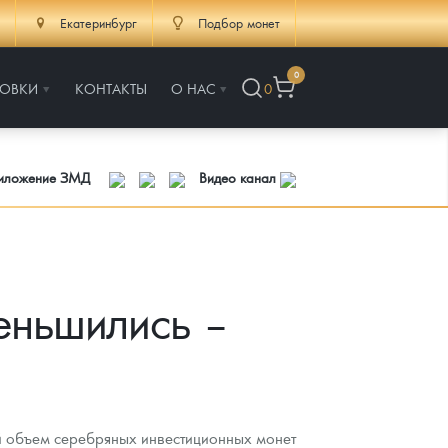
Екатеринбург
Подбор монет
0
РОВКИ
КОНТАКТЫ
О НАС
0
риложение ЗМД
Видео канал
еньшились –
 объем серебряных инвестиционных монет