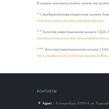
В нашем магазине можно купить эти монет
Наборы подарочных и коллекционных монет
* Серебряная инвестиционная монета Ам
Монеты и жетоны из недрагоценных металлов
investiczionnaya-moneta-amerikanskij-orel/
Книги по нумизматике
** Золотая инвестиционная монета США Ам
investiczionnaya-moneta-ssha-amerikanskij-o
*** Золотая инвестиционная монета США А
md.ru/bullion-coins/zolotaya-moneta-buffalo
КОНТАКТЫ
Адрес:
г. Екатеринбург, 620014
,
ул. Радищев
подъезд)