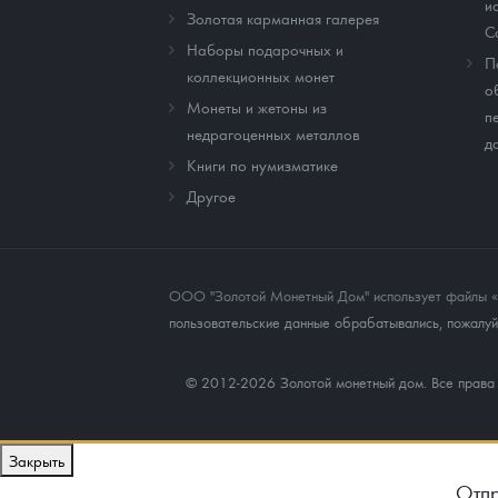
и
Золотая карманная галерея
C
Наборы подарочных и
П
коллекционных монет
о
Монеты и жетоны из
п
недрагоценных металлов
д
Книги по нумизматике
Другое
ООО "Золотой Монетный Дом" использует файлы «co
пользовательские данные обрабатывались, пожалуйс
© 2012-2026 Золотой монетный дом. Все прав
Закрыть
Отпр