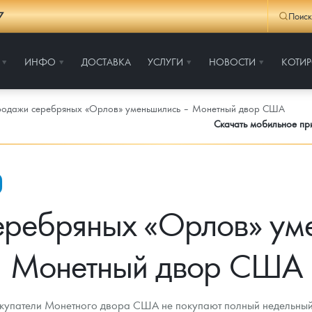
7
Поиск
ИНФО
ДОСТАВКА
УСЛУГИ
НОВОСТИ
КОТИ
одажи серебряных «Орлов» уменьшились – Монетный двор США
Скачать мобильное п
ребряных «Орлов» ум
Монетный двор США
окупатели Монетного двора США не покупают полный недельный