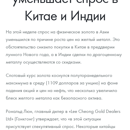
Новости
Монеты и жетоны ЗМД
Клуб ЗМД
Подбор монет
Иностранные
Памятные монеты России и СССР
Китае и Индии
Котировки
Георгий Победоносец
Гарантии
Информация
Аналитика и события
Монеты стран мира после 1950г
Монеты Царской России
Контакты
Золотой червонец Сеятель
Выкуп монет
Распродажа монет и жетонов
Cтатьи
Курс золота и серебра
Итоги 2025 года. Прогноз курсов золота, серебра, платины на
На этой неделе спрос на физическое золото в Азии
2026 год
уменьшился по причине роста цен на желтый металл. Это
О нас
Золотые слитки
Вопрос - ответ
Георгий Победоносец - динамика цен
Лом выкуп
Выкуп серебряных монет
обстоятельство снизило покупки в Китае в преддверии
лунного Нового года, а в Индии сделки по драгоценному
Аксессуары
Памятка для работы с монетами из драгметаллов
Скупка слитков
Наши преимущества
металлу осуществляются со скидками.
Гарри Поттер
Условия возврата
Письмо директору
Спотовый курс золота коснулся полуторанедельного
Год Лошади
Монеты
максимума в среду (1109 долларов за унцию) на фоне
Пресс-служба
падения акций и цен на нефть, что несколько увеличило
Флот: ледоколы и корабли
Политика конфиденциальности
блеск желтого металла как безопасного актива.
Жетоны "Необыкновенные обитатели глубин"
Политика использования Cookies
Рональд Люн, главный дилер в «Lee Cheong Gold Dealers
Ltd» (Гонкгонг) утверждает, что «в этой ситуации
Ювелирные изделия
Положение по обработке и защите персональных данных
присутствует спекулятивный спрос. Некоторые китайцы