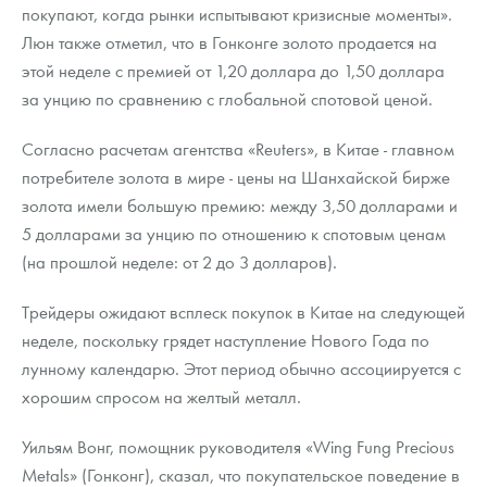
Русская нумизматика
покупают, когда рынки испытывают кризисные моменты».
Люн также отметил, что в Гонконге золото продается на
Золотая карманная галерея
этой неделе с премией от 1,20 доллара до 1,50 доллара
за унцию по сравнению с глобальной спотовой ценой.
Наборы подарочных и коллекционных монет
Согласно расчетам агентства «Reuters», в Китае - главном
Монеты и жетоны из недрагоценных металлов
потребителе золота в мире - цены на Шанхайской бирже
Книги по нумизматике
золота имели большую премию: между 3,50 долларами и
5 долларами за унцию по отношению к спотовым ценам
(на прошлой неделе: от 2 до 3 долларов).
Трейдеры ожидают всплеск покупок в Китае на следующей
неделе, поскольку грядет наступление Нового Года по
лунному календарю. Этот период обычно ассоциируется с
хорошим спросом на желтый металл.
Уильям Вонг, помощник руководителя «Wing Fung Precious
Metals» (Гонконг), сказал, что покупательское поведение в