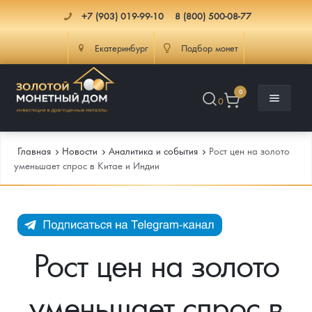
+7 (903) 019-99-10
8 (800) 500-08-77
Екатеринбург
Подбор монет
0
0
Главная
Новости
Аналитика и события
Рост цен на золото
уменьшает спрос в Китае и Индии
Каталог
Инфо
Каталог Монет
Рост цен на золото
Доставка
Инвестиционные монеты
Как сделать заказ
уменьшает спрос в
Услуги
Памятные и старинные монеты
Подлинность монет
Монеты Россия и СССР