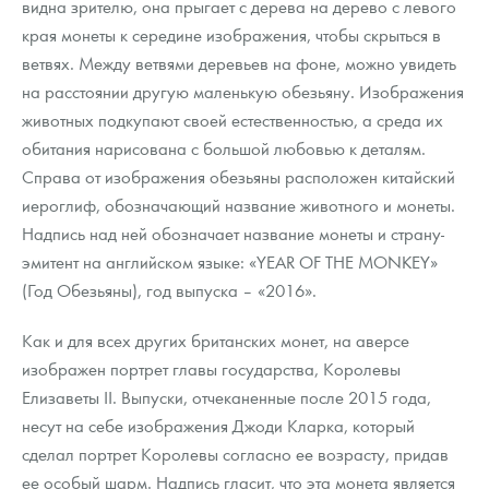
видна зрителю, она прыгает с дерева на дерево с левого
края монеты к середине изображения, чтобы скрыться в
ветвях. Между ветвями деревьев на фоне, можно увидеть
на расстоянии другую маленькую обезьяну. Изображения
животных подкупают своей естественностью, а среда их
обитания нарисована с большой любовью к деталям.
Справа от изображения обезьяны расположен китайский
иероглиф, обозначающий название животного и монеты.
Надпись над ней обозначает название монеты и страну-
эмитент на английском языке: «YEAR OF THE MONKEY»
(Год Обезьяны), год выпуска – «2016».
Как и для всех других британских монет, на аверсе
изображен портрет главы государства, Королевы
Елизаветы ІІ. Выпуски, отчеканенные после 2015 года,
несут на себе изображения Джоди Кларка, который
сделал портрет Королевы согласно ее возрасту, придав
ее особый шарм. Надпись гласит, что эта монета является