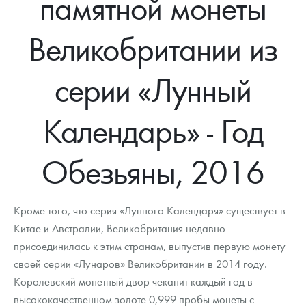
памятной монеты
Новости
Монеты и жетоны ЗМД
Клуб ЗМД
Подбор монет
Иностранные
Памятные монеты России и СССР
Великобритании из
Котировки
Георгий Победоносец
Гарантии
Информация
Аналитика и события
Монеты стран мира после 1950г
Монеты Царской России
Контакты
Золотой червонец Сеятель
Выкуп монет
Распродажа монет и жетонов
Cтатьи
Курс золота и серебра
Итоги 2025 года. Прогноз курсов золота, серебра, платины на
серии «Лунный
2026 год
О нас
Золотые слитки
Вопрос - ответ
Георгий Победоносец - динамика цен
Лом выкуп
Выкуп серебряных монет
Календарь» - Год
Аксессуары
Памятка для работы с монетами из драгметаллов
Скупка слитков
Наши преимущества
Обезьяны, 2016
Гарри Поттер
Условия возврата
Письмо директору
Год Лошади
Монеты
Пресс-служба
Кроме того, что серия «Лунного Календаря» существует в
Флот: ледоколы и корабли
Политика конфиденциальности
Китае и Австралии, Великобритания недавно
присоединилась к этим странам, выпустив первую монету
Жетоны "Необыкновенные обитатели глубин"
Политика использования Cookies
своей серии «Лунаров» Великобритании в 2014 году.
Королевский монетный двор чеканит каждый год в
Ювелирные изделия
Положение по обработке и защите персональных данных
высококачественном золоте 0,999 пробы монеты с