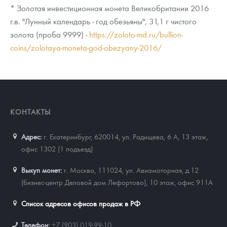
* Золотая инвестиционная монета Великобритании 2016
г.в. "Лунный календарь - год обезьяны", 31,1 г чистого
золота (проба 9999) -
https://zoloto-md.ru/bullion-
coins/zolotaya-moneta-god-obezyany-2016/
КОНТАКТЫ
Адрес:
г. Екатеринбург, 620014
,
ул. Радищева, 6 А, 13 этаж,
офис 1302 (1 подъезд)
Выкуп монет:
г. Москва, 111024, ул. Авиамоторная, д.12
(бизнес-центр Деловой дом Лефортово), 10 этаж, офис 911А
Список адресов офисов продаж в РФ
Телефон:
+7 (903) 019-99-10