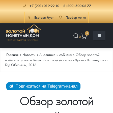
+7 (903) 019-99-10
8 (800) 500-08-77
Екатеринбург
Подбор монет
0
0
Главная
Новости
Аналитика и события
Обзор золотой
памятной монеты Великобритании из серии «Лунный Календарь» -
Год Обезьяны, 2016
Каталог
Инфо
Каталог Монет
Доставка
Инвестиционные монеты
Как сделать заказ
Обзор золотой
Услуги
Памятные и старинные монеты
Подлинность монет
Монеты Россия и СССР