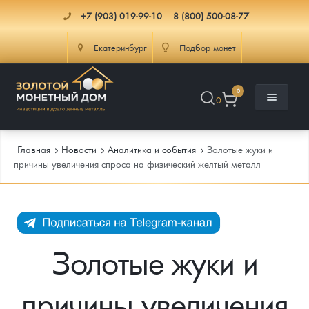
+7 (903) 019-99-10
8 (800) 500-08-77
Екатеринбург
Подбор монет
0
0
Главная
Новости
Аналитика и события
Золотые жуки и
причины увеличения спроса на физический желтый металл
Каталог
Инфо
Каталог Монет
Золотые жуки и
Доставка
Инвестиционные монеты
Как сделать заказ
причины увеличения
Услуги
Памятные и старинные монеты
Подлинность монет
Монеты Россия и СССР