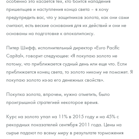
особенно это касается тех, кто боится нападения
Русская нумизматика
пришельцев и наступления конца света – я хочу
Золотая карманная галерея
предупредить вас, что у защитников золота, как они сами
считают, есть веские основания для их действий и они не
Наборы подарочных и коллекционных монет
основаны на подготовке к апокалипсису.
Монеты и жетоны из недрагоценных металлов
Питер Шифф, исполнительный директор «Euro Pacific
Capital», говорит следующее: «Я покупаю золото не
Книги по нумизматике
потому, что приближается судный день или еще что. Если
приближается конец света, то золото никому не поможет. Я
покупаю золото из-за его денежных свойств».
Покупка золота, впрочем, нужно отметить, было
проигрышной стратегией некоторое время.
Курс на золото упал на 11% в 2015 году и на 45% с
рекордных показателей сентября 2011 года. Цены на
сырье падают по всему миру в результате торможения