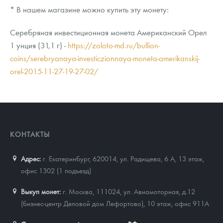
* В нашем магазине можно купить эту монету:
Серебряная инвестиционная монета Американский Орел
1 унция (31,1 г) -
https://zoloto-md.ru/bullion-
coins/serebryanaya-investiczionnaya-moneta-amerikanskij-
orel-2015-11-27-19-27-02/
КОНТАКТЫ
Адрес:
г. Екатеринбург, 620014
,
ул. Радищева, 6 А, 13 этаж,
офис 1302 (1 подъезд)
Выкуп монет:
г. Москва, 111024, ул. Авиамоторная, д.12
(бизнес-центр Деловой дом Лефортово), 10 этаж, офис 911А