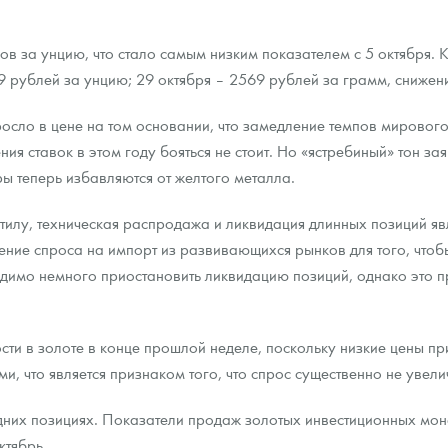
ра, платины на 2026 год
ов за унцию, что стало самым низким показателем с 5 октября.
9 рублей за унцию; 29 октября – 2569 рублей за грамм, снижени
осло в цене на том основании, что замедление темпов мировог
ния ставок в этом году бояться не стоит. Но «ястребиный» тон з
ы теперь избавляются от желтого металла.
тилу, техническая распродажа и ликвидация длинных позиций я
ение спроса на импорт из развивающихся рынков для того, чтоб
димо немного приостановить ликвидацию позиций, однако это пр
сти в золоте в конце прошлой неделе, поскольку низкие цены п
данных
, что является признаком того, что спрос существенно не увели
едних позициях. Показатели продаж золотых инвестиционных мо
ктябрь.