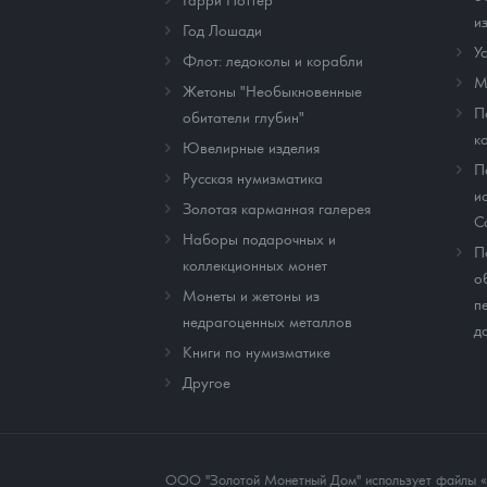
и
Год Лошади
У
Флот: ледоколы и корабли
М
Жетоны "Необыкновенные
П
обитатели глубин"
к
Ювелирные изделия
П
Русская нумизматика
и
Золотая карманная галерея
C
Наборы подарочных и
П
коллекционных монет
о
Монеты и жетоны из
п
недрагоценных металлов
д
Книги по нумизматике
Другое
ООО "Золотой Монетный Дом" использует файлы «co