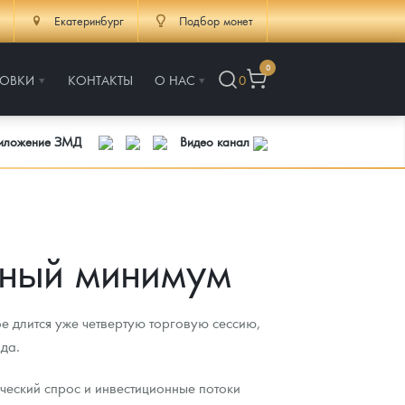
Екатеринбург
Подбор монет
0
РОВКИ
КОНТАКТЫ
О НАС
0
риложение ЗМД
Видео канал
ьный минимум
 длится уже четвертую торговую сессию,
да.
ческий спрос и инвестиционные потоки