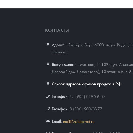
КОНТАКТЫ
Адрес:
г. Екатеринбург, 620014
,
ул. Радищев
подъезд)
Выкуп монет:
г. Москва, 111024, ул. Авиамо
Деловой дом Лефортово), 10 этаж, офис 9
Список адресов офисов продаж в РФ
Телефон:
+7 (903) 019-99-10
Телефон:
8 (800) 500-08-77
Email:
mail@zoloto-md.ru