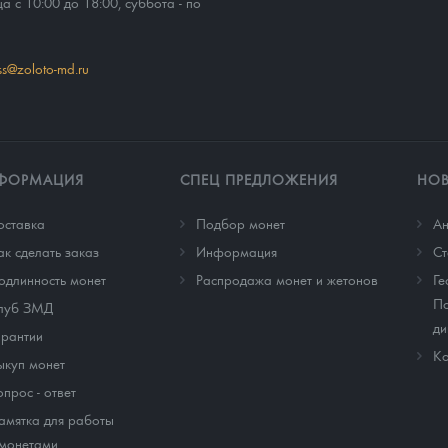
ца с 10:00 до 18:00, суббота - по
ss@zoloto-md.ru
ФОРМАЦИЯ
СПЕЦ ПРЕДЛОЖЕНИЯ
НО
оставка
Подбор монет
Ан
ак сделать заказ
Информация
Cт
одлинность монет
Распродажа монет и жетонов
Ге
По
луб ЗМД
ди
арантии
Ко
ыкуп монет
опрос - ответ
амятка для работы
 монетами