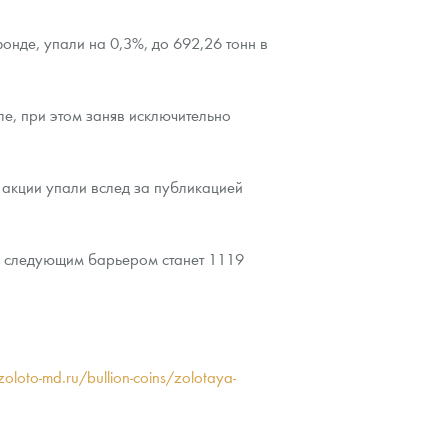
нде, упали на 0,3%, до 692,26 тонн в
е, при этом заняв исключительно
 акции упали вслед за публикацией
о следующим барьером станет 1119
/zoloto-md.ru/bullion-coins/zolotaya-