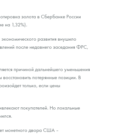
 Котировка золота в Сбербанке России
е на 1,32%).
о экономического развития внушило
аявлений после недавнего заседания ФРС,
вляется причиной дальнейшего уменьшения
ы восстановить потерянные позиции. В
оизойдет только, если цены
ривлекают покупателей. Но локальные
чился.
нет монетного двора США –