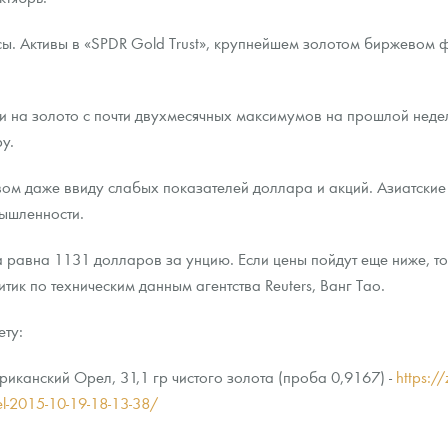
. Активы в «SPDR Gold Trust», крупнейшем золотом биржевом фо
и на золото с почти двухмесячных максимумов на прошлой недел
у.
вом даже ввиду слабых показателей доллара и акций. Азиатские
мышленности.
 равна 1131 долларов за унцию. Если цены пойдут еще ниже, т
тик по техническим данным агентства Reuters, Ванг Тао.
ету:
канский Орел, 31,1 гр чистого золота (проба 0,9167) -
https:/
rel-2015-10-19-18-13-38/