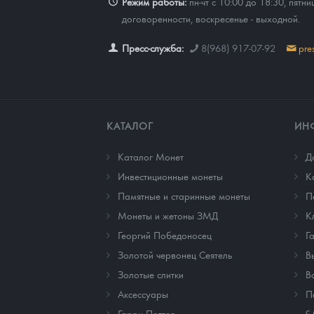
Режим работы:
пн-чт с 10:00 до 18:30, пятни
договоренности, воскресенье - выходной.
Пресс-служба:
8(968) 917-07-92
pre
КАТАЛОГ
ИН
Каталог Монет
Д
Инвестиционные монеты
К
Памятные и старинные монеты
П
Монеты и жетоны ЗМД
К
Георгий Победоносец
Г
Золотой червонец Сеятель
В
Золотые слитки
В
Аксессуары
П
с
Гарри Поттер