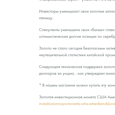
Наборы подарочных и коллекционных монет
Инвесторы уменьшают свои золотые запасы
пятницу.
Монеты и жетоны из недрагоценных металлов
Спекулянты уменьшили свои «бычьи» ставк
Книги по нумизматике
оптимистические долгие позиции по серебр
Золото не стало сегодня безопасным акти
неутешительной статистики китайской про
Следующая техническая поддержка золота
долларов за унцию, - как утверждает анали
* В нашем магазине можно купить эту мон
Золотая инвестиционная монета США Амери
investiczionnaya-moneta-ssha-amerikanskij-o