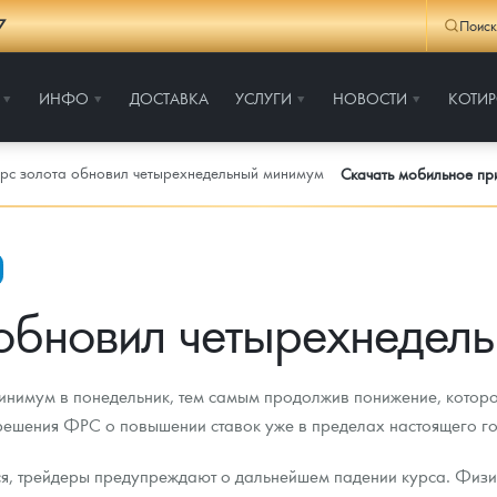
7
Поиск
ИНФО
ДОСТАВКА
УСЛУГИ
НОВОСТИ
КОТИ
рс золота обновил четырехнедельный минимум
Скачать мобильное п
 обновил четырехнедел
нимум в понедельник, тем самым продолжив понижение, которое
я решения ФРС о повышении ставок уже в пределах настоящего го
ся, трейдеры предупреждают о дальнейшем падении курса. Физи