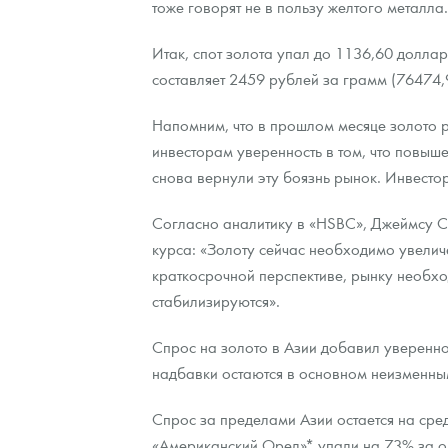
тоже говорят не в пользу желтого металла.
Контакты
Золотой червонец Сеятель
Выкуп монет
Распродажа монет и жетонов
Cтатьи
Курс золота и серебра
Итоги 2025 года. Прогноз курсов золота, сереб
Итак, спот золота упал до 1136,60 доллар
составляет 2459 рублей за грамм (76474,
О нас
Золотые слитки
Вопрос - ответ
Георгий Победоносец - динамика цен
Лом выкуп
Выкуп серебряных монет
Напомним, что в прошлом месяце золото р
Аксессуары
Памятка для работы с монетами из драгметаллов
Скупка слитков
Наши преимущества
инвесторам уверенность в том, что повыше
снова вернули эту боязнь рынок. Инвестор
Гарри Поттер
Условия возврата
Письмо директору
Год Лошади
Монеты
Согласно аналитику в «HSBC», Джеймсу С
Пресс-служба
курса: «Золоту сейчас необходимо увелич
Флот: ледоколы и корабли
Политика конфиденциальности
краткосрочной перспективе, рынку необхо
стабилизируются».
Жетоны "Необыкновенные обитатели глубин"
Политика использования Cookies
Спрос на золото в Азии добавил уверенно
Ювелирные изделия
Положение по обработке и защите персональных 
надбавки остаются в основном неизменными
Русская нумизматика
Спрос за пределами Азии остается на ср
Золотая карманная галерея
«Американский Орел»* упали на 73% за о