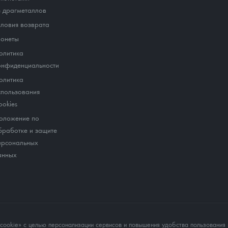
з драгметаллов
словия возврата
онеты
олитика
онфиденциальности
олитика
спользования
ookies
оложение по
бработке и защите
ерсональных
анных
okie» с целью персонализации сервисов и повышения удобства пользования 