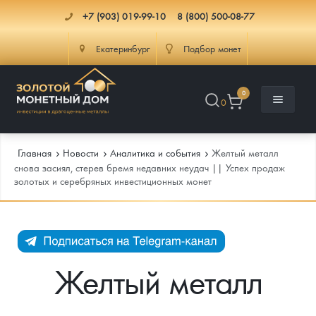
+7 (903) 019-99-10
8 (800) 500-08-77
Екатеринбург
Подбор монет
0
0
Главная
Новости
Аналитика и события
Желтый металл
снова засиял, стерев бремя недавних неудач || Успех продаж
золотых и серебряных инвестиционных монет
Каталог
Инфо
Каталог Монет
Доставка
Инвестиционные монеты
Как сделать заказ
Желтый металл
Услуги
Памятные и старинные монеты
Подлинность монет
Монеты Россия и СССР