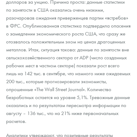
долларов за унцию. Причина проста: данные статистики
Русская нумизматика
по занятости в США оказались очень низкими,
Золотая карманная галерея
разочаровав ожидания приверженцев партии «ястребов»
в ФРС. Опубликованная статистика подтвердила опасения
Наборы подарочных и коллекционных монет
о замедлении экономического роста США, что сразу же
отозвалось положительным эхом на ценах драгоценных
Монеты и жетоны из недрагоценных металлов
металлов. Итак, ситуация такова: данные по занятости вне
Книги по нумизматике
сельскохозяйственного сектора от ADP (число созданных
рабочих мест в частном секторе) показали рост всего
лишь на 142 тыс. в сентябре, что намного ниже ожидаемых
200 тыс., которые прогнозировали экономисты,
опрошенные «The Wall Street Journal». Количество
безработных остается на уровне 5,1%. Тревожные данные
оказались и по результатам пересмотра информации по
августу – 136 тыс., что на 21% ниже первоначальных
расчетов.
Аналитики утверждают, что позитивные результаты