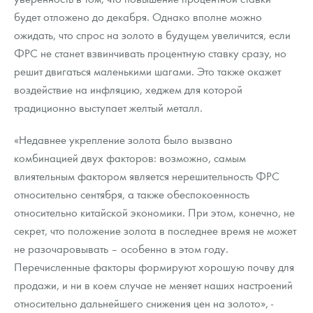
Русская нумизматика
будет отложено до декабря. Однако вполне можно
ожидать, что спрос на золото в будущем увеличится, если
Золотая карманная галерея
ФРС не станет взвинчивать процентную ставку сразу, но
Наборы подарочных и коллекционных монет
решит двигаться маленькими шагами. Это также окажет
воздействие на инфляцию, хеджем для которой
Монеты и жетоны из недрагоценных металлов
традиционно выступает желтый металл.
Книги по нумизматике
«Недавнее укрепление золота было вызвано
комбинацией двух факторов: возможно, самым
влиятельным фактором является нерешительность ФРС
относительно сентября, а также обеспокоенность
относительно китайской экономики. При этом, конечно, не
секрет, что положение золота в последнее время не может
не разочаровывать – особенно в этом году.
Перечисленные факторы формируют хорошую почву для
продажи, и ни в коем случае не меняет наших настроений
относительно дальнейшего снижения цен на золото», -