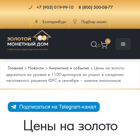
+7 (903) 019-99-10
8 (800) 500-08-77
Екатеринбург
Подбор монет
0
0
Главная
Новости
Аналитика и события
Цены на золото
держаться на уровне в 1100 долларов за унцию в ожидании
негативного решения ФРС в сентябре – мнение аналитиков
Каталог
Инфо
Каталог Монет
Доставка
Инвестиционные монеты
Как сделать заказ
Цены на золото
Услуги
Памятные и старинные монеты
Подлинность монет
Монеты Россия и СССР