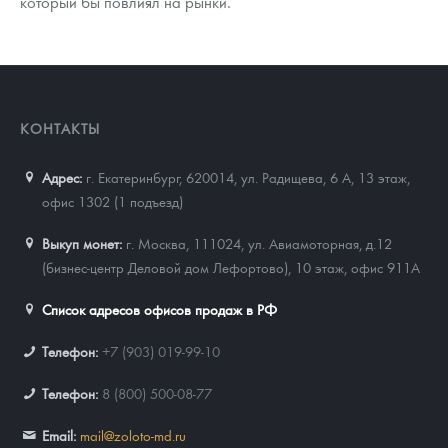
который бы повлиял на рынки.
КОНТАКТЫ
Адрес:
г. Екатеринбург, 620014
,
ул. Радищева, 6 А, 13 этаж,
офис 1302 (1 подъезд)
Выкуп монет:
г. Москва, 111024, ул. Авиамоторная, д.12
(бизнес-центр Деловой дом Лефортово), 10 этаж, офис 911А
Список адресов офисов продаж в РФ
Телефон:
+7 (903) 019-99-10
Телефон:
8 (800) 500-08-77
Email:
mail@zoloto-md.ru