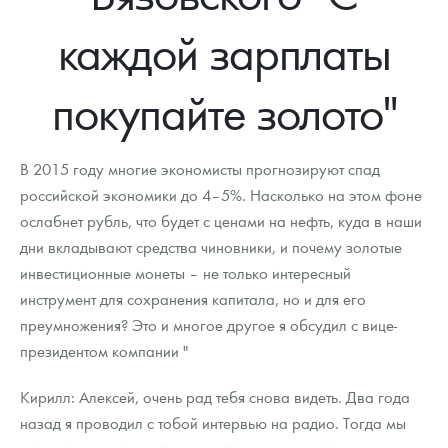
Новости
Монеты и жетоны ЗМД
Клуб ЗМД
Подбор монет
Иностранные
Памятные монеты России и СССР
каждой зарплаты
Котировки
Георгий Победоносец
Гарантии
Информация
Аналитика и события
Монеты стран мира после 1950г
Монеты Царской России
покупайте золото"
Контакты
Золотой червонец Сеятель
Выкуп монет
Распродажа монет и жетонов
Cтатьи
Курс золота и серебра
Итоги 2025 года. Прогноз курсов золота, серебра, платины на
2026 год
О нас
Золотые слитки
Вопрос - ответ
Георгий Победоносец - динамика цен
Лом выкуп
Выкуп серебряных монет
В 2015 году многие экономисты прогнозируют спад
Аксессуары
Памятка для работы с монетами из драгметаллов
Скупка слитков
российской экономики до 4–5%. Насколько на этом фоне
Наши преимущества
ослабнет рубль, что будет с ценами на нефть, куда в наши
Гарри Поттер
Условия возврата
Письмо директору
дни вкладывают средства чиновники, и почему золотые
инвестиционные монеты – не только интересный
Год Лошади
Монеты
Пресс-служба
инструмент для сохранения капитала, но и для его
преумножения? Это и многое другое я обсудил с вице-
Флот: ледоколы и корабли
Политика конфиденциальности
президентом компании "
Жетоны "Необыкновенные обитатели глубин"
Политика использования Cookies
Кирилл: Алексей, очень рад тебя снова видеть. Два года
Ювелирные изделия
Положение по обработке и защите персональных данных
назад я проводил с тобой интервью на радио. Тогда мы