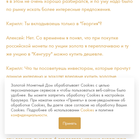
я в этом не очень хорошо разбирался, и по уму надо было
по рынку искать более интересные предложения.
Кирилл: Ты вкладываешь только в "Георгия"?
Алексей: Нет. Со временем я понял, что при покупке
российской монеты по унции золота я переплачиваю и ту
же унцию в "Кенгуру" можно купить дешевле.
Кирилл: Что ты посоветуешь инвесторам, которые прочтут
данное интервью и захотят впервые купить золотые
инвестиционные монеты?
Золотой Монетный Дом обрабатывает Cookies с целью
персонализации сервисов и чтобы пользоваться веб-сайтом было
удобнее. Вы можете запретить обработку Cookies в настройках
Алексей: Я советую с каждой зарплаты покупать золото.
браузера. При нажатии кнопки «Принять» в окне-уведомлении об
обработке Cookies, Вы даете свое согласие на обработку Ваших
Регулярно откладывайте 10% ваших доходов на
Cookies. Подробнее об использовании
Cookies
и политике
долгосрочную перспективу и покупайте золотые монеты,
конфиденциальности
.
как это делаю я. В этом смысле у меня совесть чиста: я
Принять
рекомендую покупать и инвестировать людям в то, во что
сам вот уже, выходит, 6 лет подряд успешно вкладываю.