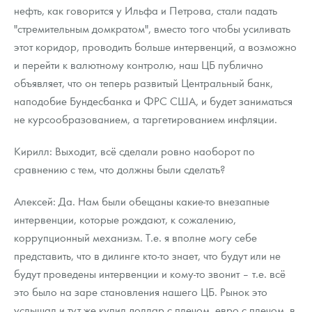
нефть, как говорится у Ильфа и Петрова, стали падать
"стремительным домкратом", вместо того чтобы усиливать
этот коридор, проводить больше интервенций, а возможно
и перейти к валютному контролю, наш ЦБ публично
объявляет, что он теперь развитый Центральный банк,
наподобие Бундесбанка и ФРС США, и будет заниматься
не курсообразованием, а таргетированием инфляции.
Кирилл: Выходит, всё сделали ровно наоборот по
сравнению с тем, что должны были сделать?
Алексей: Да. Нам были обещаны какие-то внезапные
интервенции, которые рождают, к сожалению,
коррупционный механизм. Т.е. я вполне могу себе
представить, что в дилинге кто-то знает, что будут или не
будут проведены интервенции и кому-то звонит – т.е. всё
это было на заре становления нашего ЦБ. Рынок это
услышал и тут же купил доллар с плечом, евро с плечом, в