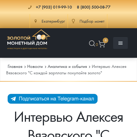
+7 (903) 019-99-10
8 (800) 500-08-77
Екатеринбург
Подбор монет
0
0
Главная
Новости
Аналитика и события
Интервью Алексея
Вязовского "С каждой зарплаты покупайте золото"
Каталог
Инфо
Каталог Монет
Интервью Алексея
Доставка
Инвестиционные монеты
Как сделать заказ
Вязовского "С
Услуги
Памятные и старинные монеты
Подлинность монет
Монеты Россия и СССР