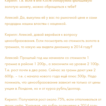
Кирилл: Т.е. если я или Костя обнаружим фальшивую
золотую монету, можно обращаться к тебе?
Алексей: Да, выкупим её у вас по рыночной цене и сами
продадим нашим властям с наценкой.
Кирилл: Алексей, давай вернёмся к вопросу
ценообразования. Если посмотреть на стоимость золота в
граммах, то какую мы видели динамику в 2014 году?
Алексей: Прошлый год мы начинали со стоимости 1
грамма в районе 1 200р., а закончили на уровне 2 100р.
Т.е. рост почти в два раза. Сейчас за грамм дают уже 2
600р. – т.е. с начала нового года ещё плюс 500р. Надо
понимать, что ценообразование зависит не только от цены
унции в Лондоне, но и от курса рубль/доллар.
Кирилл: Получается рост около 75%, если отталкиваться от
твоих цифр. Учитывая, что рубль подешевел в 2014 году