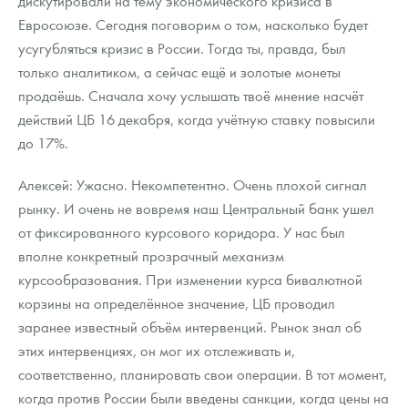
дискутировали на тему экономического кризиса в
Русская нумизматика
Евросоюзе. Сегодня поговорим о том, насколько будет
усугубляться кризис в России. Тогда ты, правда, был
Золотая карманная галерея
только аналитиком, а сейчас ещё и золотые монеты
Наборы подарочных и коллекционных монет
продаёшь. Сначала хочу услышать твоё мнение насчёт
действий ЦБ 16 декабря, когда учётную ставку повысили
Монеты и жетоны из недрагоценных металлов
до 17%.
Книги по нумизматике
Алексей: Ужасно. Некомпетентно. Очень плохой сигнал
рынку. И очень не вовремя наш Центральный банк ушел
от фиксированного курсового коридора. У нас был
вполне конкретный прозрачный механизм
курсообразования. При изменении курса бивалютной
корзины на определённое значение, ЦБ проводил
заранее известный объём интервенций. Рынок знал об
этих интервенциях, он мог их отслеживать и,
соответственно, планировать свои операции. В тот момент,
когда против России были введены санкции, когда цены на