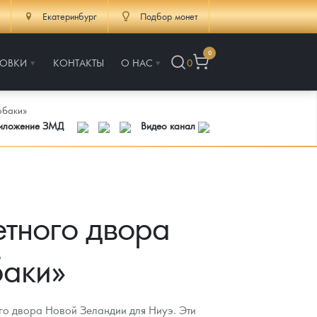
Екатеринбург
Подбор монет
0
РОВКИ
КОНТАКТЫ
О НАС
0
обаки»
риложение ЗМД
Видео канал
етного двора
баки»
го двора Новой Зеландии для Ниуэ. Эти