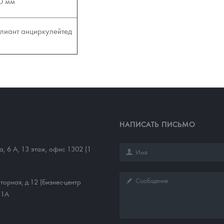
0 мм
лиант анциркулейтед
НАПИСАТЬ ПИСЬМО
а, 6 А, 13 этаж, офис 1302 (1
торная, д.12 (бизнес-центр
11А