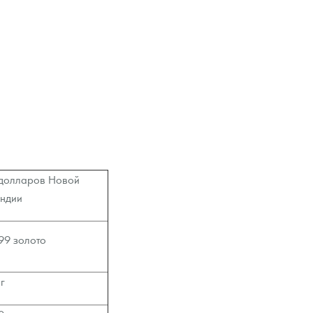
долларов Новой
ндии
99 золото
 г