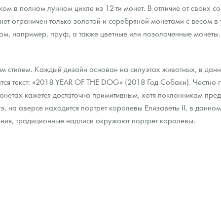
ком в полном лунном цикле из 12-ти монет. В отличие от своих с
ет ограничен только золотой и серебряной монетами с весом в 
ра, платины на 2026 год
вом, например, пруф, а также цветные или позолоченные монеты.
 стилем. Каждый дизайн основан на силуэтах животных, в данно
тся текст: «2018 YEAR OF THE DOG» (2018 Год Собаки). Честно
 монетах кажется достаточно примитивным, хотя поклонникам пре
, на аверсе находится портрет королевы Елизаветы II, в данно
ния, традиционные надписи окружают портрет королевы.
данных