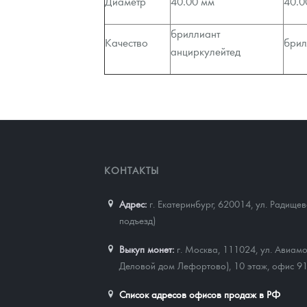
Диаметр
40.00 мм
40.0
бриллиант
Качество
брил
анциркулейтед
КОНТАКТЫ
Адрес:
г. Екатеринбург, 620014
,
ул. Радищев
подъезд)
Выкуп монет:
г. Москва, 111024, ул. Авиамо
Деловой дом Лефортово), 10 этаж, офис 9
Список адресов офисов продаж в РФ