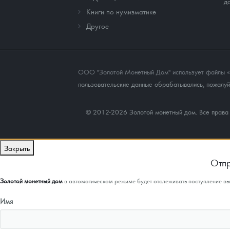
д
Книги по нумизматике
Другое
ООО "Золотой Монетный Дом" использует файлы «co
пользовательские данные обрабатывались, пожалуйс
© 2012-2026 Золотой монетный дом. Все прав
Закрыть
Отпр
Золотой монетный дом
в автоматическом режиме будет отслеживать поступление в
Имя