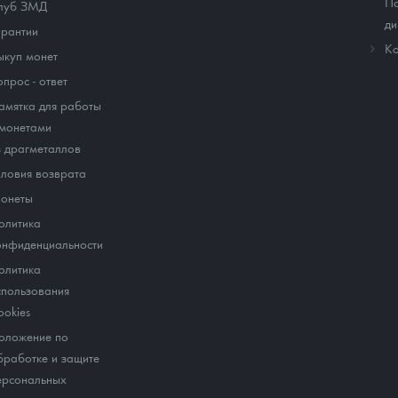
По
луб ЗМД
ди
арантии
Ко
ыкуп монет
опрос - ответ
амятка для работы
 монетами
з драгметаллов
словия возврата
онеты
олитика
онфиденциальности
олитика
спользования
ookies
оложение по
бработке и защите
ерсональных