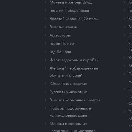
Монеты и жетоны ЗМД
К
Георгий Победоносец
Г
Золотой червонец Сеятель
В
Золотые слитки
В
Аксессуары
П
с
Гарри Поттер
и
Год Лошади
У
Флот: ледоколы и корабли
М
Жетоны "Необыкновенные
П
обитатели глубин"
к
Ювелирные изделия
П
Русская нумизматика
и
Золотая карманная галерея
C
Наборы подарочных и
П
коллекционных монет
о
Монеты и жетоны из
п
недрагоценных металлов