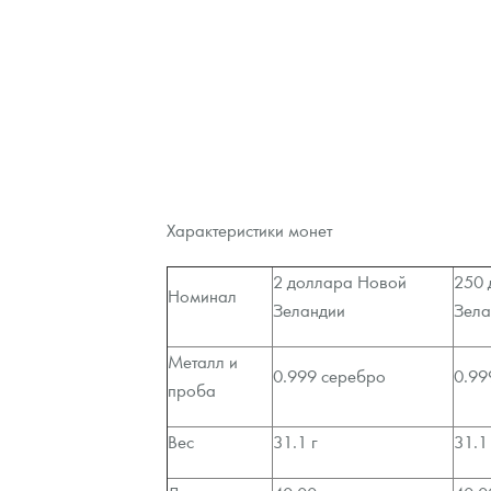
Наборы подарочных и коллекционных монет
Монеты и жетоны из недрагоценных металлов
Книги по нумизматике
Характеристики монет
2 доллара Новой
250 
Номинал
Зеландии
Зела
Металл и
0.999 серебро
0.99
проба
Вес
31.1 г
31.1