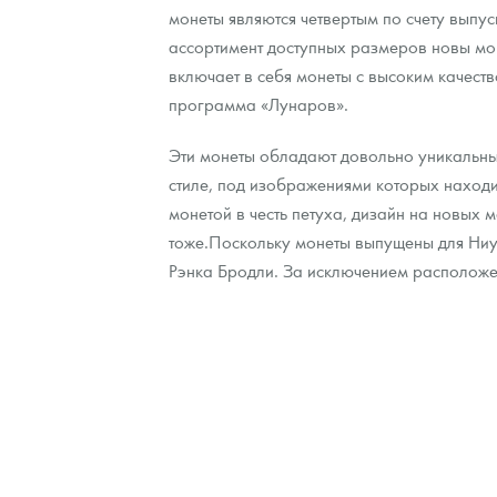
монеты являются четвертым по счету выпус
ассортимент доступных размеров новы мон
Контакты
Золотой червонец Сеятель
Выкуп монет
Распродажа монет и жетонов
Cтатьи
Курс золота и серебра
Итоги 2025 года. Прогноз курсов золота, сереб
включает в себя монеты с высоким качест
О нас
Золотые слитки
Вопрос - ответ
Георгий Победоносец - динамика цен
Лом выкуп
Выкуп серебряных монет
программа «Лунаров».
Аксессуары
Памятка для работы с монетами из драгметаллов
Скупка слитков
Наши преимущества
Эти монеты обладают довольно уникальным
стиле, под изображениями которых находи
Гарри Поттер
Условия возврата
Письмо директору
монетой в честь петуха, дизайн на новых
тоже.Поскольку монеты выпущены для Ниуэ
Год Лошади
Монеты
Пресс-служба
Рэнка Бродли. За исключением расположе
Флот: ледоколы и корабли
Политика конфиденциальности
Жетоны "Необыкновенные обитатели глубин"
Политика использования Cookies
Ювелирные изделия
Положение по обработке и защите персональных 
Русская нумизматика
Золотая карманная галерея