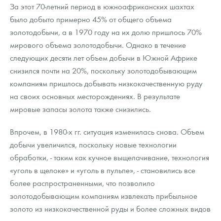
Русская нумизматика
За этот 70-летний период в южноафриканских шахтах
было добыто примерно 45% от общего объема
Золотая карманная галерея
золотодобычи, а в 1970 году на их долю пришлось 70%
мирового объема золотодобычи. Однако в течение
Наборы подарочных и коллекционных монет
следующих десяти лет объем добычи в Южной Африке
Монеты и жетоны из недрагоценных металлов
снизился почти на 20%, поскольку золотодобывающим
компаниям пришлось добывать низкокачественную руду
Книги по нумизматике
на своих основных месторождениях. В результате
мировые запасы золота также снизились.
Впрочем, в 1980-х гг. ситуация изменилась снова. Объем
добычи увеличился, поскольку новые технологии
обработки, - таким как кучное выщелачивание, технология
«уголь в щелоке» и «уголь в пульпе», - становились все
более распространенными, что позволило
золотодобывающим компаниям извлекать прибыльное
золото из низкокачественной руды и более сложных видов