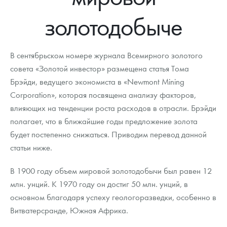
Новости
Монеты и жетоны ЗМД
Клуб ЗМД
Подбор монет
Иностранные
Памятные монеты России и СССР
золотодобыче
Котировки
Георгий Победоносец
Гарантии
Информация
Аналитика и события
Монеты стран мира после 1950г
Монеты Царской России
Контакты
Золотой червонец Сеятель
Выкуп монет
Распродажа монет и жетонов
Cтатьи
Курс золота и серебра
Итоги 2025 года. Прогноз курсов золота, серебра, платины на
В сентябрьском номере журнала Всемирного золотого
2026 год
совета «Золотой инвестор» размещена статья Тома
О нас
Золотые слитки
Вопрос - ответ
Георгий Победоносец - динамика цен
Лом выкуп
Выкуп серебряных монет
Брэйди, ведущего экономиста в «Newmont Mining
Corporation», которая посвящена анализу факторов,
Аксессуары
Памятка для работы с монетами из драгметаллов
Скупка слитков
Наши преимущества
влияющих на тенденции роста расходов в отрасли. Брэйди
Гарри Поттер
Условия возврата
полагает, что в ближайшие годы предложение золота
Письмо директору
будет постепенно снижаться. Приводим перевод данной
Год Лошади
Монеты
Пресс-служба
статьи ниже.
Флот: ледоколы и корабли
Политика конфиденциальности
В 1900 году объем мировой золотодобычи был равен 12
млн. унций. К 1970 году он достиг 50 млн. унций, в
Жетоны "Необыкновенные обитатели глубин"
Политика использования Cookies
основном благодаря успеху геологоразведки, особенно в
Ювелирные изделия
Положение по обработке и защите персональных данных
Витватерсранде, Южная Африка.