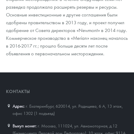
разведка продолжала расширять резервы и ресурсы.
Основные инвестиционные и другие соглашения были
одобрены правительством в 2013 году, и проект получил
одобрение от Совета директоров «Newmont» в 2014 году.
Коммерческое производство в «Merian» наконец началось
в 2016-2017 гг.; прошло больше десяти лет после
объявления о первоначальном месторождении.
КОНТАКТЫ
Адрес:
г. Екатеринбург, 620014
,
ул. Радищева, 6 А, 13 этаж,
офис 1302 (1 подъезд)
Выкуп монет:
г. Москва, 111024, ул. Авиамоторная, д.12
(бизнес-центр Деловой дом Лефортово), 10 этаж, офис 911А