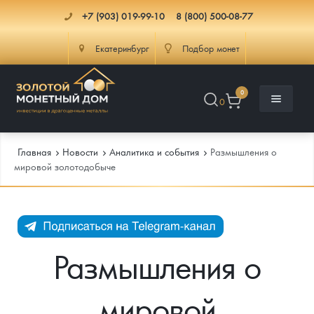
+7 (903) 019-99-10
8 (800) 500-08-77
Екатеринбург
Подбор монет
0
0
Главная
Новости
Аналитика и события
Размышления о
мировой золотодобыче
Каталог
Инфо
Каталог Монет
Размышления о
Доставка
Инвестиционные монеты
Как сделать заказ
мировой
Услуги
Памятные и старинные монеты
Подлинность монет
Монеты Россия и СССР