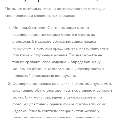
Русская нумизматика
Чтобы не ошибиться, можно воспользоваться помощью
Золотая карманная галерея
специалистов и специальных сервисов:
Наборы подарочных и коллекционных монет
Монетный каталог. С его помощью можно
идентифицировать старые монеты и узнать их
Монеты и жетоны из недрагоценных металлов
стоимость. Вы можете воспользоваться нашим
каталогом, в котором представлены инвестиционные,
Книги по нумизматике
памятные и старинные монеты. Так вы сможете не
только сравнить свое изделие и определить цену
монеты по фото из каталога, но и инвестировать в
надежный и ликвидный инструмент.
Сертифицированные оценщики. Некоторые нумизматы
специально обучаются оценивать состояние и ценность
монет. Они могут определить ценность монеты по
фото, но для точной оценки лучше показывать само
изделие. Узнать контакты специалистов можно у
местных монетных торговцев или на проверенных