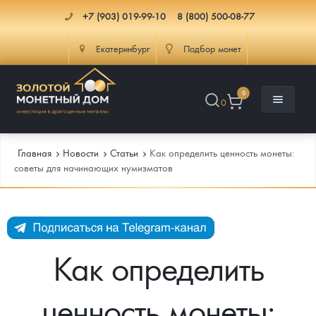
+7 (903) 019-99-10
8 (800) 500-08-77
Екатеринбург
Подбор монет
0
0
Главная
Новости
Cтатьи
Как определить ценность монеты:
советы для начинающих нумизматов
Каталог
Инфо
Каталог Монет
Как определить
Доставка
Инвестиционные монеты
Как сделать заказ
ценность монеты:
Услуги
Памятные и старинные монеты
Подлинность монет
Монеты Россия и СССР