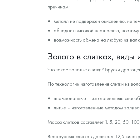
причинам:
Контакты
Золотой червонец Сеятель
Выкуп монет
Распродажа монет и жетонов
Cтатьи
Курс золота и серебра
Итоги 2025 года. Прогноз курсов золота, сереб
металл не подвержен окислению, не тем
О нас
Золотые слитки
Вопрос - ответ
Георгий Победоносец - динамика цен
Лом выкуп
Выкуп серебряных монет
обладает высокой плотностью, поэтому 
возможность обмена на любую из валю
Аксессуары
Памятка для работы с монетами из драгметаллов
Скупка слитков
Наши преимущества
Золото в слитках, виды 
Гарри Поттер
Условия возврата
Письмо директору
Год Лошади
Монеты
Что такое золотые слитки? Бруски драгоц
Пресс-служба
Флот: ледоколы и корабли
Политика конфиденциальности
По технологии изготовления слитки из зол
Жетоны "Необыкновенные обитатели глубин"
Политика использования Cookies
штампованные – изготовленные способо
литые – изготовленные методом залив
Ювелирные изделия
Положение по обработке и защите персональных 
Масса слитков составляет 1, 5, 20, 50, 10
Русская нумизматика
Вес крупных слитков достигает 12,5 кило
Золотая карманная галерея