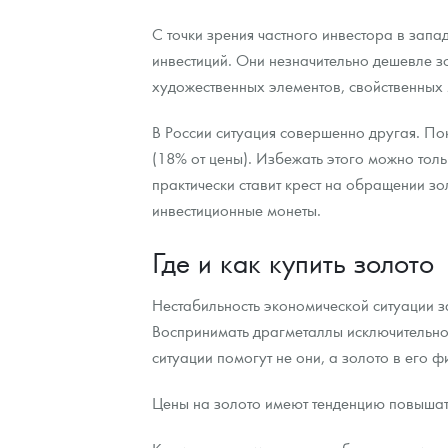
С точки зрения частного инвестора в зап
Наборы подарочных и коллекционных монет
инвестиций. Они незначительно дешевле з
Монеты и жетоны из недрагоценных металлов
художественных элементов, свойственных
Книги по нумизматике
В России ситуация совершенно другая. По
(18% от цены). Избежать этого можно тольк
практически ставит крест на обращении з
инвестиционные монеты.
Где и как купить золото
Нестабильность экономической ситуации за
Воспринимать драгметаллы исключительно 
ситуации помогут не они, а золото в его 
Цены на золото имеют тенденцию повышать