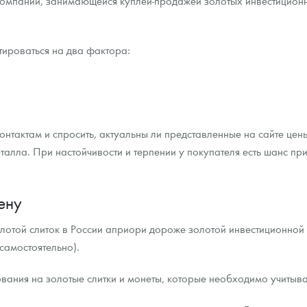
в компании, занимающейся куплей-продажей золотых инвестицион
ироваться на два фактора:
онтактам и спросить, актуальны ли представленные на сайте цены 
лла. При настойчивости и терпении у покупателя есть шанс при
ену
лотой слиток в России априори дороже золотой инвестиционной м
 самостоятельно).
вания на золотые слитки и монеты, которые необходимо учитыва