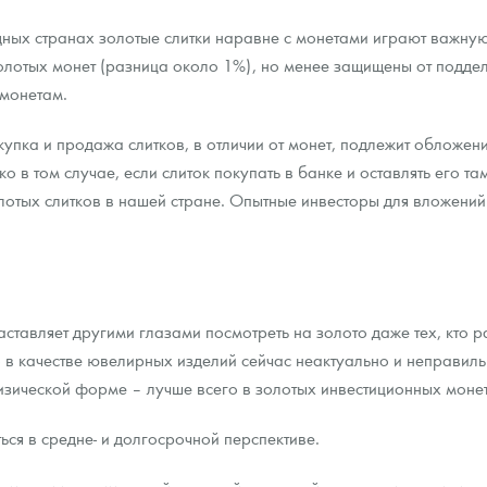
адных странах золотые слитки наравне с монетами играют важну
олотых монет (разница около 1%), но менее защищены от поддело
 монетам.
купка и продажа слитков, в отличии от монет, подлежит обложе
о в том случае, если слиток покупать в банке и оставлять его т
олотых слитков в нашей стране. Опытные инвесторы для вложений
ставляет другими глазами посмотреть на золото даже тех, кто 
в качестве ювелирных изделий сейчас неактуально и неправиль
физической форме – лучше всего в золотых инвестиционных моне
ся в средне- и долгосрочной перспективе.