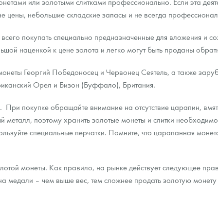
етами или золотыми слитками профессионально. Если эта деяте
кие цены, небольшие складские запасы и не всегда профессиона
 всего покупать специально предназначенные для вложения и с
льшой наценкой к цене золота и легко могут быть проданы обра
 монеты Георгий Победоносец и Червонец Сеятель, а также зар
иканский Орел и Бизон (Буффало), Британия.
. При покупке обращайте внимание на отсутствие царапин, вмя
ный металл, поэтому хранить золотые монеты и слитки необходим
ользуйте специальные перчатки. Помните, что царапанная монета
той монеты. Как правило, на рынке действует следующее прави
на медали – чем выше вес, тем сложнее продать золотую монету 