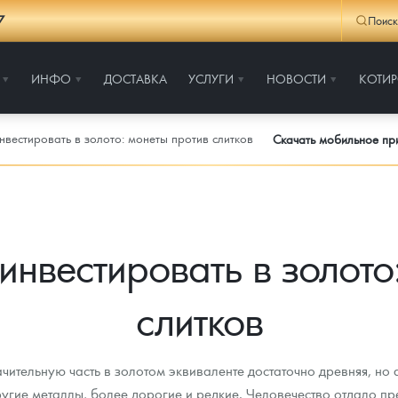
7
Поиск
ИНФО
ДОСТАВКА
УСЛУГИ
НОВОСТИ
КОТИ
нвестировать в золото: монеты против слитков
Скачать мобильное п
инвестировать в золото
слитков
ачительную часть в золотом эквиваленте достаточно древняя, но
ругие металлы, более дорогие и редкие. Человечество отдало пр