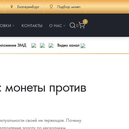
Екатеринбург
Подбор монет
0
РОВКИ
КОНТАКТЫ
О НАС
0
риложение ЗМД
Видео канал
: монеты против
 актуальности своей не теряющая. Почему
едпочтение золоту по нескольким