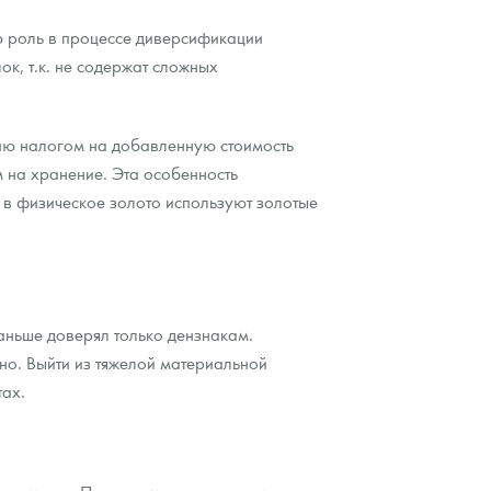
ю роль в процессе диверсификации
к, т.к. не содержат сложных
нию налогом на добавленную стоимость
ам на хранение. Эта особенность
 в физическое золото используют золотые
раньше доверял только дензнакам.
но. Выйти из тяжелой материальной
тах.