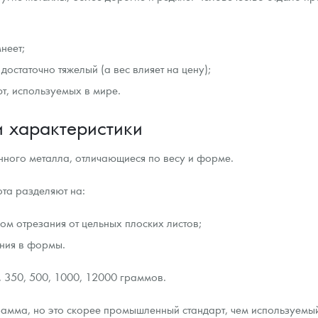
ра, платины на 2026 год
неет;
достаточно тяжелый (а вес влияет на цену);
т, используемых в мире.
и характеристики
енного металла, отличающиеся по весу и форме.
ота разделяют на:
м отрезания от цельных плоских листов;
ания в формы.
данных
0, 350, 500, 1000, 12000 граммов.
грамма, но это скорее промышленный стандарт, чем используемый