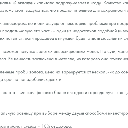
циальный вкладчик капитала подразумевает выгоду. Качество к
этому стоит задуматься, что предпочтительнее для сохранности с
ым инвесторам, но и они ощущают некоторые проблемы при прод
 продать малую его часть – один из недостатков подобной инвес
них появится, если продавец вынужден будет отдать массивный сл
 поможет покупка золотых инвестиционных монет. По сути, монета
а. Ее ценность заключена в металле, из которого она отчекане
еленные пробы золота, цена их варьируется от нескольких до со
да срочно понадобились деньги.
 золота – мелкая фасовка более выгодна и гораздо лучше защи
альную разницу при выборе между двумя способами инвестиров
кая и малая сумма – 18% от дохода;