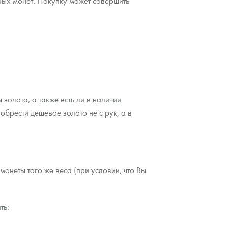
ных монет. Покупку может совершить
золота, а также есть ли в наличии
обрести дешевое золото не с рук, а в
онеты того же веса (при условии, что Вы
ть: