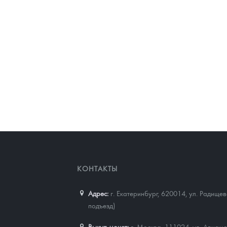
КОНТАКТЫ
Адрес:
г. Екатеринбург, 620014
,
ул. Радищев
подъезд)
Выкуп монет:
г. Москва, 111024, ул. Авиамо