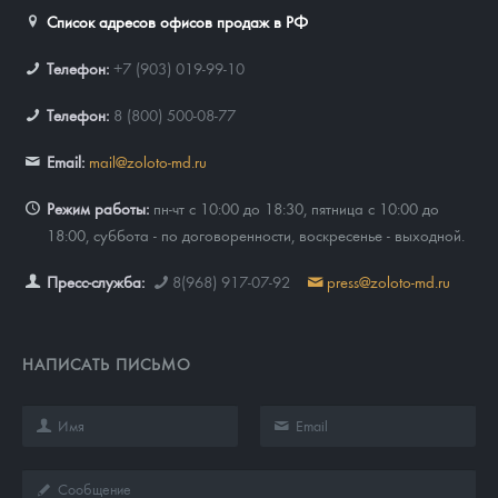
Русская нумизматика
Список адресов офисов продаж в РФ
Золотая карманная галерея
Телефон:
+7 (903) 019-99-10
Наборы подарочных и коллекционных монет
Телефон:
8 (800) 500-08-77
Монеты и жетоны из недрагоценных металлов
Email:
mail@zoloto-md.ru
Книги по нумизматике
Режим работы:
пн-чт с 10:00 до 18:30, пятница с 10:00 до
18:00, суббота - по договоренности, воскресенье - выходной.
Пресс-служба:
8(968) 917-07-92
press@zoloto-md.ru
НАПИСАТЬ ПИСЬМО