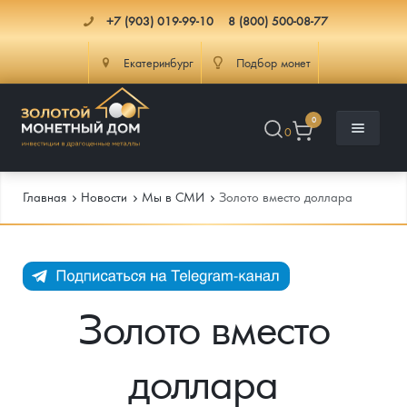
+7 (903) 019-99-10
8 (800) 500-08-77
Екатеринбург
Подбор монет
0
0
Главная
Новости
Мы в СМИ
Золото вместо доллара
Каталог
Инфо
Каталог Монет
Золото вместо
Доставка
Инвестиционные монеты
Как сделать заказ
доллара
Услуги
Памятные и старинные монеты
Подлинность монет
Монеты Россия и СССР