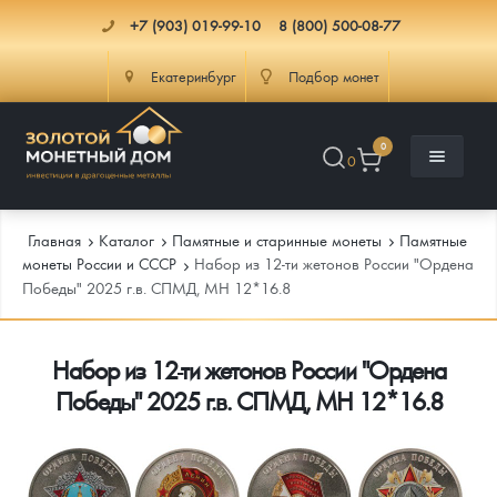
+7 (903) 019-99-10
8 (800) 500-08-77
Екатеринбург
Подбор монет
0
0
Главная
Каталог
Памятные и старинные монеты
Памятные
монеты России и СССР
Набор из 12-ти жетонов России "Ордена
Победы" 2025 г.в. СПМД, МН 12*16.8
Каталог
Набор из 12-ти жетонов России "Ордена
Инфо
Каталог Монет
Победы" 2025 г.в. СПМД, МН 12*16.8
Доставка
Инвестиционные монеты
Как сделать заказ
Услуги
Памятные и старинные монеты
Подлинность монет
Монеты Россия и СССР