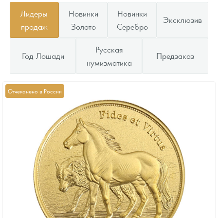
Лидеры
Новинки
Новинки
Эксклюзив
продаж
Золото
Серебро
Русская
Год Лошади
Предзаказ
нумизматика
Отчеканено в России