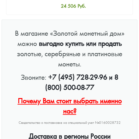
24 506
Руб.
Стандартная цена
25 051
Руб.
В магазине «Золотой монетный дом»
Цена выкупа
можно
выгодно купить или продать
Звоните
золотые, серебряные и платиновые
монеты.
Звоните:
+7 (495) 728-29-96
и
8
(800) 500-08-77
Почему Вам стоит выбрать именно
нас?
Свидетельство о поставновке на специальный учет №0160028732
Доставка в регионы России