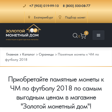
+7 (903) 019-99-10
8 (800) 500-08-77
Екатеринбург
Подбор монет
0
0
Главная
Каталог
Страницы
Памятные монеты к ЧМ по
футболу 2018
Каталог
Приобретайте памятные монеты к
Инфо
Каталог Монет
ЧМ по футболу 2018 по самым
Доставка
Инвестиционные монеты
Как сделать заказ
выгодным ценам в магазине
"Золотой монетный дом"!
Услуги
Памятные и старинные монеты
Подлинность монет
Монеты Россия и СССР