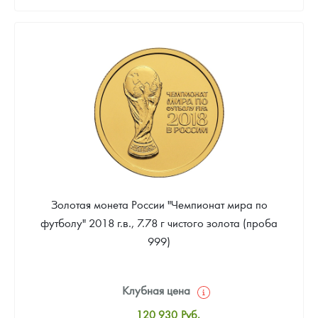
Русская нумизматика
Стандартная цена
132 093
Руб.
Золотая карманная галерея
Цена выкупа
Наборы подарочных и коллекционных монет
Звоните
Монеты и жетоны из недрагоценных металлов
Книги по нумизматике
Золотая монета России "Чемпионат мира по
футболу" 2018 г.в., 7.78 г чистого золота (проба
999)
Клубная цена
120 930
Руб.