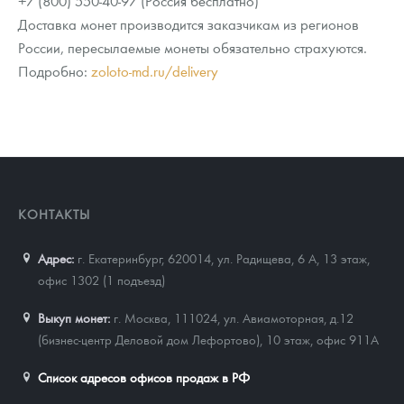
+7 (800) 550-40-97 (Россия бесплатно)
Доставка монет производится заказчикам из регионов
России, пересылаемые монеты обязательно страхуются.
Подробно:
zoloto-md.ru/delivery
КОНТАКТЫ
Адрес:
г. Екатеринбург, 620014
,
ул. Радищева, 6 А, 13 этаж,
офис 1302 (1 подъезд)
Выкуп монет:
г. Москва, 111024, ул. Авиамоторная, д.12
(бизнес-центр Деловой дом Лефортово), 10 этаж, офис 911А
Список адресов офисов продаж в РФ