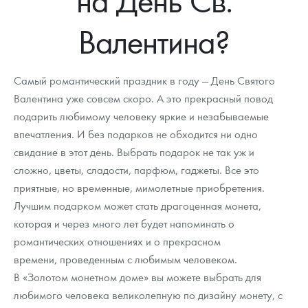
Новости
Монеты и жетоны ЗМД
Клуб ЗМД
Подбор монет
Иностранные
Памятные монеты России и СССР
Валентина?
Котировки
Георгий Победоносец
Гарантии
Информация
Аналитика и события
Монеты стран мира после 1950г
Монеты Царской России
Контакты
Золотой червонец Сеятель
Выкуп монет
Распродажа монет и жетонов
Cтатьи
Курс золота и серебра
Итоги 2025 года. Прогноз курсов золота, серебра, платины на
Самый романтический праздник в году — День Святого
2026 год
Валентина уже совсем скоро. А это прекрасный повод
О нас
Золотые слитки
Вопрос - ответ
Георгий Победоносец - динамика цен
Лом выкуп
Выкуп серебряных монет
подарить любимому человеку яркие и незабываемые
Аксессуары
Памятка для работы с монетами из драгметаллов
Скупка слитков
впечатления. И без подарков не обходится ни одно
Наши преимущества
свидание в этот день. Выбрать подарок не так уж и
Гарри Поттер
Условия возврата
Письмо директору
сложно, цветы, сладости, парфюм, гаджеты. Все это
приятные, но временные, мимолетные приобретения.
Год Лошади
Монеты
Пресс-служба
Лучшим подарком может стать драгоценная монета,
которая и через много лет будет напоминать о
Флот: ледоколы и корабли
Политика конфиденциальности
романтических отношениях и о прекрасном
Жетоны "Необыкновенные обитатели глубин"
Политика использования Cookies
времени, проведенным с любимым человеком.
В «Золотом монетном доме» вы можете выбрать для
Ювелирные изделия
Положение по обработке и защите персональных данных
любимого человека великолепную по дизайну монету, с