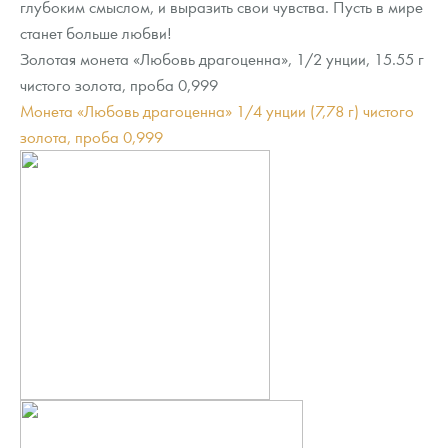
глубоким смыслом, и выразить свои чувства. Пусть в мире
Русская нумизматика
станет больше любви!
Золотая карманная галерея
Золотая монета «Любовь драгоценна», 1/2 унции, 15.55 г
чистого золота, проба 0,999
Наборы подарочных и коллекционных монет
Монета «Любовь драгоценна» 1/4 унции (7,78 г) чистого
золота, проба 0,999
Монеты и жетоны из недрагоценных металлов
Книги по нумизматике