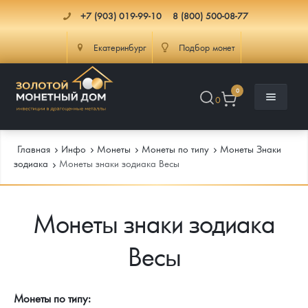
+7 (903) 019-99-10
8 (800) 500-08-77
Екатеринбург
Подбор монет
0
0
Главная
Инфо
Монеты
Монеты по типу
Монеты Знаки
зодиака
Монеты знаки зодиака Весы
Каталог
Монеты знаки зодиака
Инфо
Каталог Монет
Весы
Доставка
Инвестиционные монеты
Как сделать заказ
Услуги
Памятные и старинные монеты
Подлинность монет
Монеты Россия и СССР
Монеты по типу: