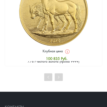
Клубная цена
Золотая монета Камеруна "Верность и Доблесть" 2026 г.в.,
100 835
Руб.
7.78 г чистого золота (проба 9999)
Стандартная цена
101 764
Руб.
Цена выкупа
92 935
Руб.
КОНТАКТЫ