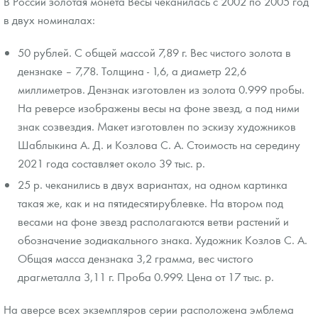
В России золотая монета Весы чеканилась с 2002 по 2005 год
в двух номиналах:
50 рублей. С общей массой 7,89 г. Вес чистого золота в
дензнаке – 7,78. Толщина - 1,6, а диаметр 22,6
миллиметров. Дензнак изготовлен из золота 0.999 пробы.
На реверсе изображены весы на фоне звезд, а под ними
знак созвездия. Макет изготовлен по эскизу художников
Шаблыкина А. Д. и Козлова С. А. Стоимость на середину
2021 года составляет около 39 тыс. р.
25 р. чеканились в двух вариантах, на одном картинка
такая же, как и на пятидесятирублевке. На втором под
весами на фоне звезд располагаются ветви растений и
обозначение зодиакального знака. Художник Козлов С. А.
Общая масса дензнака 3,2 грамма, вес чистого
драгметалла 3,11 г. Проба 0.999. Цена от 17 тыс. р.
На аверсе всех экземпляров серии расположена эмблема